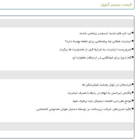
قیمت بیسیم کنوود
لپ تاپ های جدید ایسوس رونمایی شدند
اینترنت طبقاتی چه پیامدهایی برای جامعه بهمراه دارد؟
ضروریست اینترنت به شرایط قبل از محدودیت ها برگردد
گام اروپا برای خودکفایی در ارتباطات ماهواره ای
خردسالان در تونل وحشت فیلترشکن ها
واکنش ایرانسل به ابهام در رابطه با مصرف اینترنت
موانع مقرراتی اقتصاد دیجیتال باید برطرف شود
تاکید مدیرعامل شرکت زیرساخت بر توسعه دستیار هوش مصنوعی اختصاصی