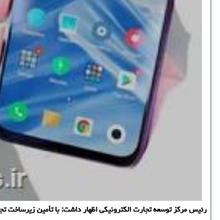
رئیس مركز توسعه تجارت الكترونیكی اظهار داشت: با تأمین زیرساخت تجارت الكترونیكی كشور، ضریب 