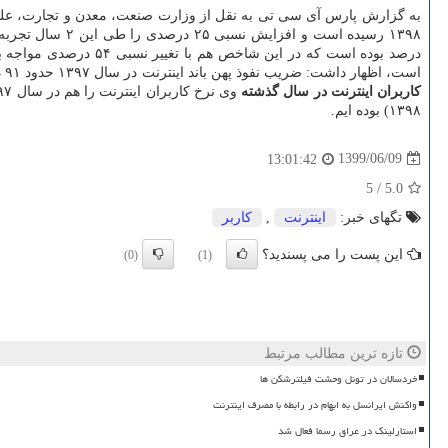
است، اظهار داشت: ضریب نفوذ پهن باند اینترنت در سال ۱۳۹۷ حدود ۹۱ درصد و پارسال ۹۴ درصد بوده است. ضریب نفوذ شبکه های اجتماعی هم در سال های ۱۳۹۷ و ۱۳۹۸ هردو ۵۷ درصد شده است.
کاربران اینترنت در سال گذشته
۱۳۹۸) بوده ایم.
1399/06/09
13:01:42
5
/
5.0
تگهای خبر:
اینترنت
,
كاربر
این پست را می پسندید؟
(0)
(1)
تازه ترین مطالب مرتبط
خردسالان در تونل وحشت فیلترشکن ها
واکنش ایرانسل به ابهام در رابطه با مصرف اینترنت
استارلینک در عراق رسما فعال شد