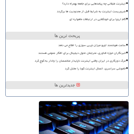
اینترنت طبقاتی چه پیامدهایی برای جامعه بهمراه دارد؟
ضروریست اینترنت به شرایط قبل از محدودیت ها برگردد
گام اروپا برای خودکفایی در ارتباطات ماهواره ای
پربحث ترین ها
ساعت هوشمند اوپو میزان چربی سوزی را اطلاع می دهد
خبرنگاران حوزه فناوری، مترجمان تحول دیجیتال برای افکار عمومی هستند
مرگ دورکاری در ایران وقتی اینترنت ناپایدار متخصصان را وادار به کوچ کرد
خاموشی سراسری، اتصال اینترنت کوبا را مختل کرد
جدیدترین ها