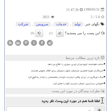
1399/05/31
11:47:20
2021
5
/
5.0
تگهای خبر:
تولید
,
خدمات
,
سرویس
,
شركت
این پست را می پسندید؟
(0)
(1)
X
تازه ترین مطالب مرتبط
ساعت هوشمند اوپو میزان چربی سوزی را اطلاع می دهد
خبرنگاران حوزه فناوری، مترجمان تحول دیجیتال برای افکار عمومی هستند
مرگ دورکاری در ایران وقتی اینترنت ناپایدار متخصصان را وادار به کوچ کرد
خاموشی سراسری، اتصال اینترنت کوبا را مختل کرد
نظرات بینندگان در مورد این پست
لطفا شما هم
در مورد این پست
نظر بدید