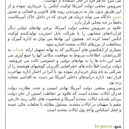
می گیرد که هر فرد در حال استفاده از آنهاست.
سرویس مخفی دولت آمریکا لوکیت ایکس را خریداری نموده و از
این طریق بدون نیاز به درنوردیدن رویه های قانونی و قضائی و صدور
مجوز
دادگاه می تواند دریابد هر فردی که در داخل خاک آمریکاست
دقیقاً در چه محلی قرار دارد.
علاوه بر سرویس مخفی دولت آمریکا، برخی نهادهای دولتی دیگر
قراردادهای مشابهی را با شرکت بابل استریت تولیدکننده لوکیت
ایکس امضا کرده اند. همچون این نهادها می توان به اداره گمرک و
محافظت از مرزهای ایالات متحده اشاره نمود.
بسیاری از اپلیکیشن های آمریکایی که به بهانه تسهیل ارائه
خدمات
به
کاربرانشان، اطلاعات مربوط به موقعیت مکانی آنها را جمع آوری می
کنند این داده ها را به نهادهای دولتی و خصوصی ثالث می فروشند.
دولت ترامپ قبلاً داده های جغرافیایی کاربران گوشیهای هوشمند را از
شرکتی به نام ونتل خریداری نموده بود تا آنرا در اختیار اداره مهاجرت
قرار دهد. اداره درآمدهای داخلی آمریکا نیز دست به اقدامی مشابه
زده بود.
سرویس مخفی دولت آمریکا نهادی امنیتی و تحت نظارت دولت
فدرال ایالات متحده است که علاوه بر حفاظت امنیتی از جان دولت
مردان بلندپایه ایالات متحده آمریکا و شخصیت های عالی رتبه خارجی
مقیم یا میهمان در ایالات متحده، مسئول مقابله با تخلفات مالی عمده
و جعل اسکناس واحد پول ایالات متحده است.
منبع:
ict-pars.ir