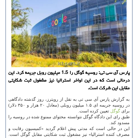
پارس آی سی تی: روسیه گوگل را 1.5 میلیون روبل جریمه كرد. این
درحالی است كه در این اواخر استرالیا نیز مشغول ثبت شكایتی
مقابل این شركت است.
به گزارش پارس آی سی تی به نقل از رویترز، روز گذشته دادگاهی
در روسیه جریمه ای ۱.۵ میلیون روبلی (معادل ۲۰ هزار و ۳۵۰ دلار)
برای
گوگل
تعیین کرده است.
طبق رای این دادگاه گوگل نتوانسته محتوای ممنوع شده در روسیه را
مسدود کند.
این در حالی است که مدتی پیش اعلام گردید «کمیسیون رقابت و
مصرف کننده استرالیا» نیز مشغول ثبت شکایتی مقابل گوگل است.