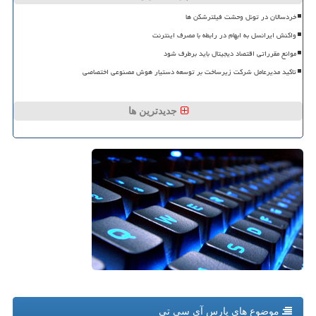
خردسالان در تونل وحشت فیلترشکن ها
واکنش ایرانسل به ابهام در رابطه با مصرف اینترنت
موانع مقرراتی اقتصاد دیجیتال باید برطرف شود
تاکید مدیرعامل شرکت زیرساخت بر توسعه دستیار هوش مصنوعی اختصاصی
جدیدترین ها
موضوع های پارس آی سی تی