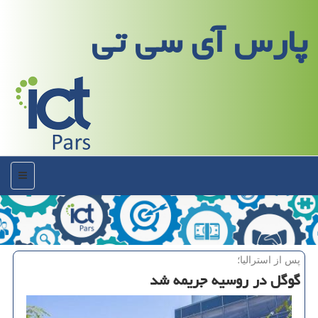
پارس آی سی تی
منو
پس از استرالیا؛
گوگل در روسیه جریمه شد