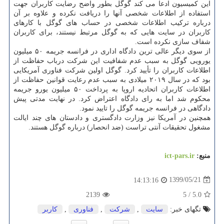
این کمیسیون ادعا می کند گوگل بطور واضح رضایت کاربران جهت
استفاده از اطلاعات شخصی آنها را دریافت نکرده و علاوه بر آن
درباره ترکیب اطلاعات شخصی در حساب های گوگل با کارهای
کاربران در سایت هایی که به گوگل مرتبط نیستند، برای کاربران
شفاف سازی نکرده است.
از سوی دیگر عالی ترین دادگاه اداری در فرانسه جریمه ۵۰ میلیون
یورویی گوگل به سبب عدم شفافیت این شرکت درباب حفاظت از
اطلاعات کاربران را تأیید کرد. گوگل اولین شرکت فناوری آمریکایی
بود که در سال ۲۰۱۹ میلادی به سبب عدم رعایت قوانین حفاظت از
اطلاعات کاربران اتحادیه اروپا به پرداخت ۵۰ میلیون یورو جریمه
محکوم شد اما به رای دادگاه اعتراض کرد. در نهایت مدتی پیش
دادگاهی در فرانسه جریمه گوگل را تایید نمود.
همچنین در آمریکا نیز وزارت دادگستری و دادستان های چند ایالت
مشغول تحقیقات آنتی تراست (ضد انحصار) درباره گوگل هستند.
منبع:
ict-pars.ir
1399/05/21
14:13:16
2139
5
/
5.0
تگهای خبر:
سایت
,
شركت
,
فناوری
,
كاربر