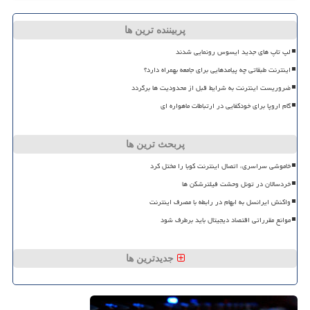
پربیننده ترین ها
لپ تاپ های جدید ایسوس رونمایی شدند
اینترنت طبقاتی چه پیامدهایی برای جامعه بهمراه دارد؟
ضروریست اینترنت به شرایط قبل از محدودیت ها برگردد
گام اروپا برای خودکفایی در ارتباطات ماهواره ای
پربحث ترین ها
خاموشی سراسری، اتصال اینترنت کوبا را مختل کرد
خردسالان در تونل وحشت فیلترشکن ها
واکنش ایرانسل به ابهام در رابطه با مصرف اینترنت
موانع مقرراتی اقتصاد دیجیتال باید برطرف شود
جدیدترین ها