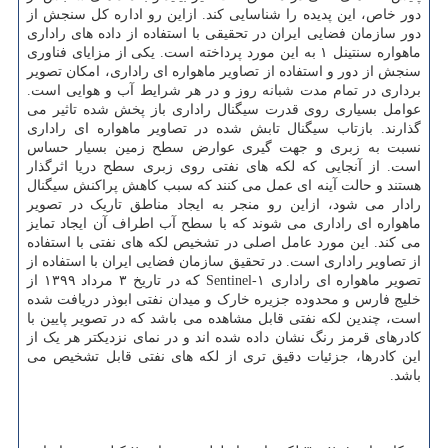
دور خاص، این پدیده را شناسایی کند. ازاین رو اداره کل سنجش از
دور سازمان فضایی ایران در تحقیقی با استفاده از داده های راداری
ماهواره سنتینل ۱ به این مورد پرداخته است. یکی از مزایای فناوری
سنجش از دور و استفاده از تصاویر ماهواره ای راداری، امکان تصویر
برداری در تمام مدت شبانه روز و در هر شرایط آب و هوایی است.
عوامل بسیاری روی قدرت سیگنال راداری باز پخش شده تاثیر می
گذارند. بازتاب سیگنال تابش شده در تصاویر ماهواره ای راداری
نسبت به زبری و جهت گیری عوارض سطح زمین بسیار حساس
است. از آنجایی که لکه های نفتی روی زبری سطح دریا اثرگذار
هستند و حالت آینه ای عمل می کنند که سبب کاهش پراکنش سیگنال
رادار می شود، ازاین رو منجر به ایجاد مناطق تاریک در تصویر
ماهواره ای راداری می شوند که با سطح آب اطراف آن ایجاد تمایز
می کند. این مورد عامل اصلی در تشخیص لکه های نفتی با استفاده
از تصاویر راداری است. در تحقیق سازمان فضایی ایران با استفاده از
تصویر ماهواره ای راداری Sentinel-۱ که در تاریخ ۳ مرداد ۱۳۹۹ از
خلیج فارس و محدوده جزیره خارک و میدان نفتی ابوذر دریافت شده
است، چندین لکه نفتی قابل مشاهده می باشد که در تصویر پایین با
کادرهای قرمز رنگ نشان داده شده اند و در نمای نزدیکتر هر یک از
این کادرها، جزئیات دقیق تری از لکه های نفتی قابل تشخیص می
باشد.