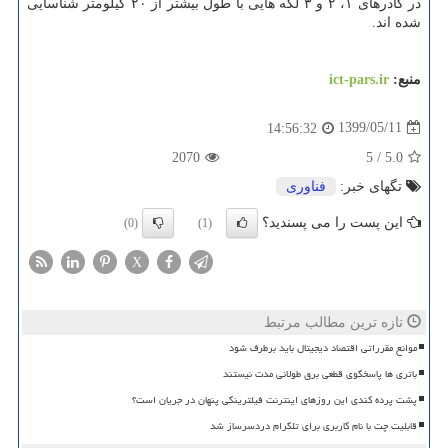
در کادرهای ۱، ۲ و ۳ لکه هایی با طول بیشتر از ۲۰ کیلومتر شناسایی
شده اند.
منبع:
ict-pars.ir
1399/05/11
14:56:32
2070
5
/
5.0
تگهای خبر:
فناوری
این پست را می پسندید؟
(0)
(1)
X
تازه ترین مطالب مرتبط
موانع مقرراتی اقتصاد دیجیتال باید برطرف شود
باتری ها پاسخگوی قطعی برق طولانی مدت نیستند
پشت پرده کندی این روزهای اینترنت فیلترینگی پنهان در جریان است؟
قابلیت چت با نام کاربری برای تلگرام دردسرساز شد