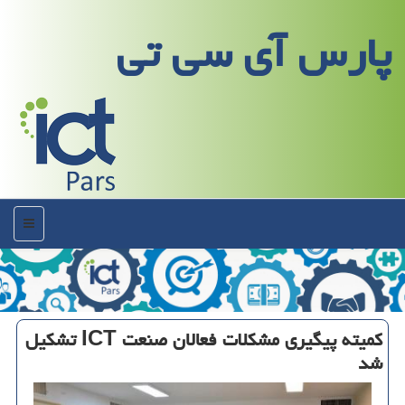
پارس آی سی تی
منو
كمیته پیگیری مشكلات فعالان صنعت ICT تشكیل
شد