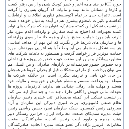
حوزه ICT در چند ماهه اخیر و خطر کوچک شدن و از بین رفتن کسب
و کارها و مسائلی مانند بیمه و مالیات که گریبان بسیاری را گرفته
است، تاثیرات جدی بر تمام اکوسیستم فناوری اطلاعات و ارتباطات
گذاشته و تاثیرات نامعلوم بیشتری هم در آینده به دنبال خواهد داشت.
در نشست تشکیل این کمیته مشترک، عنوان شد که شرکت های تولید
کننده تجهیزات که احتیاج به ثبت سفارش و واردات اقلام مورد نیاز
دارند، باید مورد حمایت صحیح، پایدار و همه جانبه از سوی وزارتخانه
ها و سازمان های ذیربط قرار بگیرند که این مهم از اهداف اساسی
هر سه تشکل به شمار می آید و طبعاً با هم افزایی موردنظر، مورد
حمایت موثرتر قرار خواهند گرفت و همینطور به دغدغه شرکت های
مشاور، پیمانکار و نوآور این صنعت جهت حضور در پروژه های داخلی
و به خصوص حضور قدرتمندانه در بازارهای صادراتی و بین المللی هم
می توان پرداخت. از طرفی مشکلات قبل از بحران کرونا هم همچنان
در جای خود باقی و نیازمند پیگیری است. در حالیکه شرکت ها
موظف به پرداخت مستمر و منظم عوارض و حق بیمه و مالیات خود
هستند و مهلت های زمانی چندانی هم ندارند، کارفرمای پروژه ها
تعهدات مالی خویش را گاهی ظرف چند ماه و چند سال ایفا می کند.
در نشست تشکیل این کمیته محمدباقر اثنی عشری رئیس سازمان
نظام صنفی کامپیوتری، برات قنبری دبیرکل این سازمان و آزاد
معروفی رئیس کمیسیون شبکه سازمان نصر، حسین ریاضی رئیس
هیئت مدیره سندیکای صنعت مخابرات ایران، فرامرز رستگار دبیر
هیئت مدیره و داوود ادیب رئیس اتحادیه صادرکنندگان صنعت
مخابرات، فریبرز نژاددادگر عضو هیئت مدیره اتحادیه صادرکنندگان