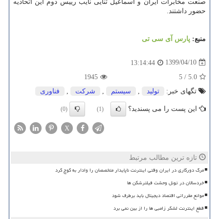
صنعت مخابرات ایران و اسماعیل ثنایی نایب رییس دوم این اتحادیه
حضور داشتند.
منبع:
پارس آی سی تی
1399/04/10
13:14:44
1945
5
/
5.0
تگهای خبر:
تولید
,
سیستم
,
شركت
,
فناوری
این پست را می پسندید؟
(0)
(1)
X
تازه ترین مطالب مرتبط
مرگ دورکاری در ایران وقتی اینترنت ناپایدار متخصصان را وادار به کوچ کرد
خردسالان در تونل وحشت فیلترشکن ها
موانع مقرراتی اقتصاد دیجیتال باید برطرف شود
قطع اینترنت لشکر زامبی ها را از بین نمی برد