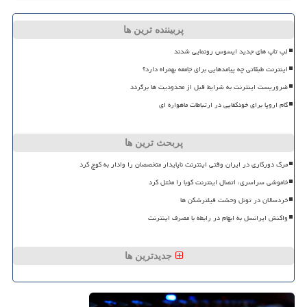
پربیننده ترین ها
لپ تاپ های جدید ایسوس رونمایی شدند
اینترنت طبقاتی چه پیامدهایی برای جامعه بهمراه دارد؟
ضروریست اینترنت به شرایط قبل از محدودیت ها برگردد
گام اروپا برای خودکفایی در ارتباطات ماهواره ای
پربحث ترین ها
مرگ دورکاری در ایران وقتی اینترنت ناپایدار متخصصان را وادار به کوچ کرد
خاموشی سراسری، اتصال اینترنت کوبا را مختل کرد
خردسالان در تونل وحشت فیلترشکن ها
واکنش ایرانسل به ابهام در رابطه با مصرف اینترنت
جدیدترین ها