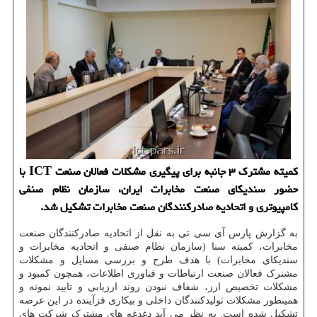
كمیته مشترك ۳ جانبه برای پیگیری مشكلات فعالان صنعت ICT با
حضور سندیكای صنعت مخابرات ایران، سازمان نظام صنفی
كامپیوتری و اتحادیه صادركنندگان صنعت مخابرات تشكیل شد.
به گزارش پارس آی سی تی به نقل از اتحادیه صادرکنندگان صنعت
مخابرات، کمیته سنا (سازمان نظام صنفی و اتحادیه مخابرات و
سندیکای مخابرات) با هدف طرح و بررسی مسایل و مشکلات
مشترک فعالان صنعت ارتباطات و فناوری اطلاعات، همچون کمبود و
مشکلات تخصیص ارز، شفاف نبودن روند ارزیابی و تایید نمونه و
همینطور مشکلات تولیدکنندگان داخلی و بیکاری فزآینده در این عرصه
تشکیل شده است. به نظر می آید دغدغه های مشترک شرکت های