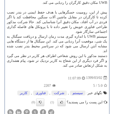
UWB مکان دقیق کارگران را ردیابی می کند.
پیش از این، رومبیت حسگرهایی با هدف حفظ ایمنی در بندر نصب
کرده تا کارگران در مقابل ماشین آلات سنگین محافظت کند یا اگر
فردی در آب افتاد، مکان دقیق آنرا شناسایی کند. حالا شرکت مذکور
طراحی فناوری خویش را تغییر داده تا با پروتکل های فاصله گذاری
اجتماعی سازگار شود.
سیستم UWB با اندازه گیری مدت زمان ارسال و دریافت سیگنال به
یک شی، موقعیت آنرا ردیابی می کند. این سیگنال ها از دستگاه هایی
مشابه آنتن ارسال می شود که در سرتاسر محیط بندر نصب شده
اند.
دستبند مذکور با این روش شعاعی اطراف هر کاربر در نظر می گیرد
و اگر فرد دیگری از این شعاع به کاربر نزدیک تر شود، پیام هشداری
به شکل ارتعاش صادر می کند.
1399/03/02
11:07:09
2207
5
/
5.0
تگهای خبر:
سیستم
,
شركت
,
فناوری
,
كاربر
این پست را می پسندید؟
(0)
(1)
X