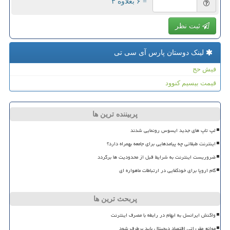
= ۶ بعلاوه ۳
ثبت نظر
لینک دوستان پارس آی سی تی
فیش حج
قیمت بیسیم کنوود
پربیننده ترین ها
لپ تاپ های جدید ایسوس رونمایی شدند
اینترنت طبقاتی چه پیامدهایی برای جامعه بهمراه دارد؟
ضروریست اینترنت به شرایط قبل از محدودیت ها برگردد
گام اروپا برای خودکفایی در ارتباطات ماهواره ای
پربحث ترین ها
واکنش ایرانسل به ابهام در رابطه با مصرف اینترنت
موانع مقرراتی اقتصاد دیجیتال باید برطرف شود