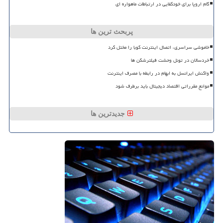
گام اروپا برای خودکفایی در ارتباطات ماهواره ای
پربحث ترین ها
خاموشی سراسری، اتصال اینترنت کوبا را مختل کرد
خردسالان در تونل وحشت فیلترشکن ها
واکنش ایرانسل به ابهام در رابطه با مصرف اینترنت
موانع مقرراتی اقتصاد دیجیتال باید برطرف شود
جدیدترین ها