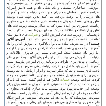
اندازی شبكه ای همه گیر و سراسری در كشور به این سیستم جدید
آموزشی، ساختاری منطقی و یك شكل داد و همه دانش آموزان
سراسر كشور با معلمان و مدیران مدرسه در ارتباط هستند و آموزش
های درسی را بی وقفه دریافت می كنند. بدین جهت ستاد توسعه
فناوری های اقتصاد دیجیتال و هوشمندسازی معاونت علمی و فناوری
ریاست جمهوری نیز اعلام نمود كه به دنبال توسعه زیرساخت های
فناوری ارتباطات و اطلاعات در كشور، این روزها دست به كار شده تا
با پشتیبانی از زیرساخت های آموزش آنلاین و
شركت
های دانش بنیان
توانمند، به توسعه آموزش مجازی در كشور شتاب دهد.
آموزش آنلاین
چیست؟
در یك تعریف ساده می توان یادگیری یا آموزش آنلاین را یك
آموزش برنامه ریزی شده دانست كه افراد در محیط هایی جدا از هم
اما زیر یك سقف متحد آموزشی مبتنی بر فناوری اطلاعات و
ارتباطات، آموزش می بینند. بنا بر این آموزش آنلاین، به فناوری های
ارتباطی و نهادی برای طراحی و برنامه ریزی آموزش نیازمند است.
آموزش آنلاین باید شامل دو طرف ارتباط، یعنی مدرس و یاد گیرنده
باشد. قرن بیست و یك كه دیگر اینترنت و ابزار ارتباطی به یك وسیله
ضروری برای همه تبدیل گشته و در دورترین نقاط كشور هم رخنه
كرده، شرایط توسعه
خدمات
آنلاین هم فراهم گشته است كه باید از
این فرصت ناب در كنار خانه نشینی دانش آموزان و دانشجویان برای
توسعه این خدمات بهره برد. سیستم پیاده سازی یادگیری مجازی با
كمك مجموعه ای از نرم افزارهای آموزشی امكاندپذیر است. سامانه
مدیریت آموزشگاه كه بنا به اهداف مدیریت آموزشی در آموزشگاه
های حضوری پیاده سازی می شود و سایر ابزارهای مدیریت آموزش