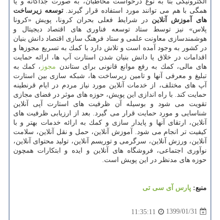
الكترونیكی بنا به نوع درخواست مخاطبان، به صورت جداگانه و یا
همگی با هم می توانند مورد استفاده قرار گیرند.
توسعه زیرساخت
های آموزش آنلاین
در شرایط فعلی بحران كرونا، پویش «كرونا
پلاس» نیز توسط ستاد توسعه فناوری های اقتصاد دیجیتال و
هوشمندسازی معاونت علمی و ستاد فرهنگ سازی اقتصاد دانش بنیان
در كشور به وجود آمده است و تلاش دارد با كمك به تسریع مجوزها و
اقدامات در خلاق یا دانش بنیان شدن استارت آپ ها، ارائه حمایت
های مالی، كمك به رفع موانع قانونی برای ستاندن
مجوز
، كمك به
تبلیغ و معرفی آنها و تامین زیرساخت ها، شبكه سازی بین استارت
آپ های مختلف، از خدمات آنلاین مورد نیاز مردم در ایام قرنطینه
حمایت كند. با راه اندازی این پویش، حوزه های موثر در فضای مجازی
تقویت می شود و بوسیله آن ظرفیت های استارت آپی آنلاین
شناسایی و مورد حمایت قرار می گیرد. بعد از ارزیابی ظرفیت های
آنلاین، ارتقای آنها و پایدار سازی و كمك به ارائه خدمات بهتر و با
كیفیت تر انجام می شود. آموزش آنلاین، حمل و نقل آنلاین، سلامت
آنلاین، ورزش آنلاین، سرگرمی و توریسم آنلاین، تولید محتوای آنلاین،
نوآوری اجتماعی، فروشگاه های آنلاین و ایده و ابتكارات همچون
حوزه های مدنظر در این پویش است.
منبع:
پارس آی سی تی
1399/01/31
11:35:11