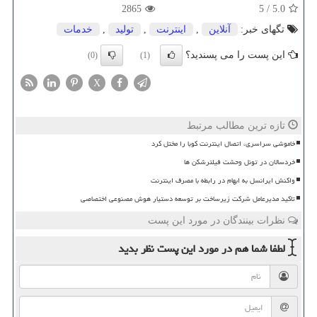
2865
5
/
5.0
تگهای خبر:
آنلاین
,
اینترنت
,
تولید
,
خدمات
این پست را می پسندید؟
(0)
(1)
X
تازه ترین مطالب مرتبط
خاموشی سراسری، اتصال اینترنت کوبا را مختل کرد
خردسالان در تونل وحشت فیلترشکن ها
واکنش ایرانسل به ابهام در رابطه با مصرف اینترنت
تاکید مدیرعامل شرکت زیرساخت بر توسعه دستیار هوش مصنوعی اختصاصی
نظرات بینندگان در مورد این پست
لطفا شما هم
در مورد این پست
نظر بدید