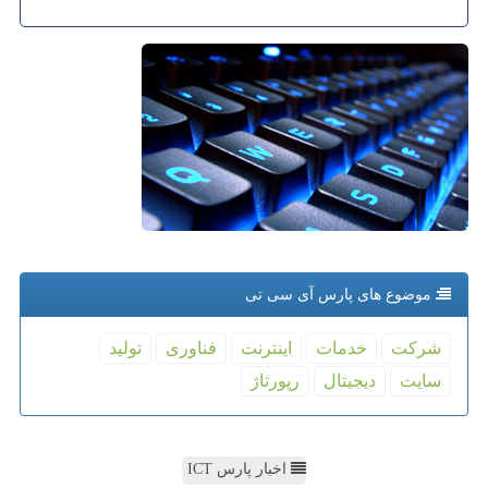
موضوع های پارس آی سی تی
شركت
خدمات
اینترنت
فناوری
تولید
سایت
دیجیتال
رپورتاژ
اخبار پارس ICT