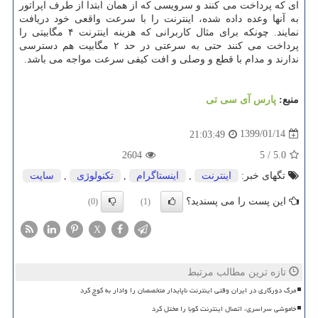
ای كه پرداخت می كنند و سرویسی كه از همان ابتدا از طرف اپراتور
به آنها وعده داده شده، اینترنت را با سرعت واقعی خود دریافت
نمایند. چونكه برای مثال كاربرانی كه هزینه اینترنت ۴ مگابیتی را
پرداخت می كنند حتی به سرعتی در حد ۲ مگابیت هم دسترسی
ندارند و مدام با قطع و وصلی و افت كیفی سرعت مواجه می باشد.
منبع:
پارس آی سی تی
1399/01/14
21:03:49
2604
5
/
5.0
تگهای خبر:
اینترنت
,
اینستاگرام
,
تكنولوژی
,
سایت
این پست را می پسندید؟
(0)
(1)
X
تازه ترین مطالب مرتبط
مرگ دورکاری در ایران وقتی اینترنت ناپایدار متخصصان را وادار به کوچ کرد
خاموشی سراسری، اتصال اینترنت کوبا را مختل کرد