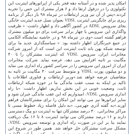
امكان پذیر شده و در آستانه دهه فجر یكی از اپراتورهای اینترنت این
تكنولوژی را در دزفول ارتقا داد و ۶ هزار مشترك این حس را تجربه
كردند.»پس از آن نیز وزیر ارتباطات در تیرماه ۹۸ بار دیگر از برنامه
ریزی برای جایگزینی اینترنت VDSL بعنوان نسل جدید اینترنت خانگی
بجای سرویس ADSL در كشور آگاهی داد و اظهار داشت: « ظرفیت
واگذاری این سرویس با چهار برابر سرعت برای دو میلیون مشترك
فراهم گشته است.»وی در تیرماه ۹۸ و در حاشیه نمایشگاه الكامپ
در جمع خبرنگاران اظهار داشته بود: « سیاستگذاری جدید ما برای
توسعه شبكه پهن باند ثابت اینترنت این است كه از امروز شركت
مخابرات ایران، سرویس VDSL كه اینترنت مشتركان را تا ۴۰
مگابیت بر ثانیه افزایش می دهد، عرضه نماید. شركت مخابرات
ایران از امروز این سرویس را در سراسر كشور راه اندازی می نماید
و دو میلیون پورت VDSL و متوسط سرعت ۴۰ مگابیت بر ثانیه به
متقاضیان عرضه خواهد شد.»وزیر ارتباطات و فناوری اطلاعات با
تاكید بر اینكه به سبب عقب ماندگی ما در حوزه شبكه ارتباطات
ثابت، وضعیت خوبی در این بخش نداریم، اظهار داشت: «با راه
اندازی سرویس VDSL، امیدواریم كه این عقب ماندگی جبران شود و
سایر اپراتورها نیز می توانند این امكان را برای مشتركانشان فراهم
آورند.»به گفته آذری جهرمی، «به دلیل فاصله زیاد خطوط مسی تا
مراكز مخابراتی، ۳۰ درصد مشتركان تنها به اینترنت دو مِگ دسترسی
دارند و ۱۶ درصد مشتركان می توانند اینترنت ۸ تا ۱۶ مگ دریافت
نمایند بنا بر این در صورت راه اندازی و توسعه سرویس VDSL،
مشكل سرعت مشتركان حل خواهد شد. همین طور در شروع این
سرویس، ظرفیت دو میلیون پورت در سراسر كشور، آماده واگذاری