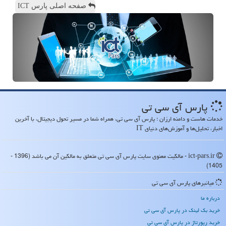
صفحه اصلی پارس ICT
پارس آی سی تی
خدمات هاست و دامنه ارزان ؛ پارس آی سی تی، همراه شما در مسیر تحول دیجیتال، با آخرین
اخبار، تحلیل‌ها و آموزش‌های دنیای IT
ict-pars.ir - مالکیت معنوی سایت پارس آی سی تی متعلق به مالکین آن می باشد (1396 -
1405)
میانبرهای پارس آی سی تی
درباره ما
خرید بک لینک در پارس آی سی تی
خرید رپورتاژ در پارس آی سی تی