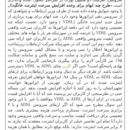
است.»
طرح چند ابهام برای وعده افزایش سرعت اینترنت خانگی
حال
با وجود سوابق وعده داده شده از طرف وزیر ارتباطات و شواهدی كه
از سرویس دهی اپراتورها وجود دارد، چند ابهام برای بهره برداری از
نسل جدید اینترنت خانگی (VDSL ) وجود دارد. نخست اینكه چه
تضمینی وجود دارد كه این دفعه اپراتورها به كاربران سرعت واقعی
سرویس VDSL را عرضه كنند در صورتیكه هر بار با بهانه های مختلف
حتی كیفیت سرویس واقعی ADSL را نیز به كاربران خود ارائه نمی
دهند. نكته دوم این است كه در صورتیكه شركت ارتباطات زیرساخت
و اپراتورها اختلال را نمی پذیرند و یا مشكل كیفی سرویس را به
گردن یكدیگر می اندازند و سایت نت سنج پلاس و سامانه شكایت
۱۹۵ نیز كارآیی لازم را برای پیگیری نارضایتی كاربران ندارد، چه
نهادی پاسخگو است؟ حتی اگر
كاربر
بجای ADSL به VDSL دسترسی
داشته باشد. از طرف دیگر به دنبال وعده وزیر ارتباطات برای ارتقای
شبكه ADSL به VDSL در سال ۹۸، اپراتورها خواهان افزایش تعرفه
اینترنت شدند كه در آن زمان، جهرمی از اپراتورها خواست
تجهیزاتشان را به روز كنند تا اجازه افزایش قیمت بدهد. این مساله
حتی در نظرسنجی از كاربران نیز پرسیده شد كه آیا با افزایش قیمت
اینترنت در ازای ارتقا از ADSL به VDSL موافقند یا خیر. با این وجود
این سوال مطرح می شود كه اگر ارتقای سرویس ADSL و یا ۴
برابری سرعت اینترنت، مستلزم پرداخت هزینه بیشتری باشد، چه
تضمینی برای دریافت كیفیت مناسب و سرعت واقعی سرویس وجود
دارد؟با تمام این تفاسیر خیلی از كاربران اینترنت معتقدند كه نیازی به
۴ برابر سرعت اینترنت ندارند؛ بلكه توقع دارند مطابق با همان هزینه