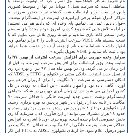
نام شروع به كار خواهدنمود. وی اصرار كرد كه اولویت توسعه با
مناطقی است كه سرعت نسل ۴ موبایل در آنها از متوسط كشوری
پایین تر است. وزیر ارتباطات شب گذشته نیز با حضور سرزده به
مراكز كنترل شبكه برخی اپراتورهای اینترنت در اینستاگرام نوشت:
«قول دادیم، عمل می نماییم. پای وعده ای كه دادیم هم می ایستیم!
در ادامه تلاش هایی كه شروع كردیم، امروز خودم مجدداً پای سیستم
رفتم. منتظر كاغذ بازی نماندیم و شبانه روزی تلاش می نماییم كه با
نصب سیستم های VDSL سرعت اینترنت ثابت را ۴ برابر نماییم. وی
اظهار داشت: «سامانه ثبت نام از هفته آینده در خدمت شما خواهد
بود تا ثبت نام نمایید و VDSL تحویل بگیرید.»
سوابق وعده جهرمی برای افزایش سرعت اینترنت از بهمن ۹۷
اما
سابقه وعده وزیر ارتباطات برای افزایش سرعت اینترنت، به قبل از
این زمان بر می گردد. وی در بهمن ماه سال ۹۷ نیز از بهره برداری
از نسل جدید اینترنت خانگی مبتنی بر تكنولوژی FTTC و VDSL كه
امكان دسترسی به سرعت ۷۰ مگابیت را برای كاربران فراهم می
آورد، آگاهی داده بود و اظهار داشت: «این امكان به زودی در كل
كشور اجرایی می شود.»در آن زمان آذری جهرمی در شبكه اجتماعی
اینستاگرام نوشت: «نسل جدید اینترنت خانگی با حداقل سرعت ۷۰
مگابیت در ثانیه بعد از دزفول، در شهر پردیس به بهره برداری رسید.
این تكنولوژی در فاز ۸ شهر پردیس رودهن به بهره برداری رسیده و
حدود ۲۸ هزار مشترك می توانند از این فنآوری كه با سرمایه گذاری
بخش خصوصی انجام شده است، بهره ببرند.»وی با اشاره به افزایش
حداكثر سرعت اینترنت خانگی از ۱۶ مگابیت به حداقل ۷۰ مگابیت در
شهر دزفول اعلام نمود: «با ارتقای تكنولوژی ADSL به FTTC این كار