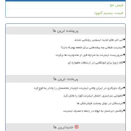
فیش حج
قیمت بیسیم کنوود
پربیننده ترین ها
لپ تاپ های جدید ایسوس رونمایی شدند
اینترنت طبقاتی چه پیامدهایی برای جامعه بهمراه دارد؟
ضروریست اینترنت به شرایط قبل از محدودیت ها برگردد
گام اروپا برای خودکفایی در ارتباطات ماهواره ای
پربحث ترین ها
مرگ دورکاری در ایران وقتی اینترنت ناپایدار متخصصان را وادار به کوچ کرد
خاموشی سراسری، اتصال اینترنت کوبا را مختل کرد
خردسالان در تونل وحشت فیلترشکن ها
واکنش ایرانسل به ابهام در رابطه با مصرف اینترنت
جدیدترین ها