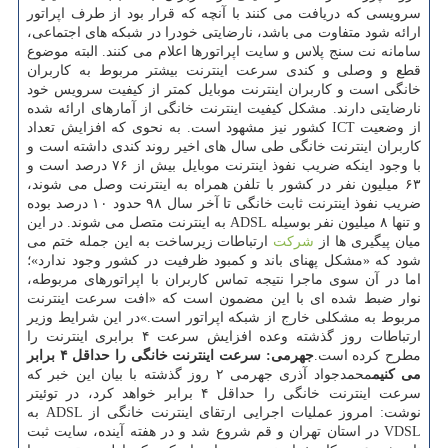
سرویسی كه دریافت می كنند با آنچه كه قرار بود از طرف اپراتور
ارائه شود متفاوت می باشد، نارضایتی خودرا در شبكه های اجتماعی،
سامانه نت سنج پلاس و سایت اپراتورها اعلام می كنند. البته موضوع
قطع و وصلی و كندی سرعت اینترنت بیشتر مربوط به كاربران
خانگی است و كاربران اینترنت موبایل كمتر از كیفیت سرویس خود
نارضایتی دارند. مشكل كیفیت اینترنت خانگی از آمارهای ارائه شده
از وضعیت ICT كشور نیز مشهود است. به نحوی كه افزایش تعداد
كاربران اینترنت خانگی طی سال های اخیر روند كندی داشته است و
با وجود اینكه ضریب نفوذ اینترنت موبایل بیش از ۷۶ درصد است و
۶۳ میلیون نفر در كشور با تلفن همراه به اینترنت وصل می شوند،
ضریب نفوذ اینترنت ثابت خانگی تا آخر سال ۹۸ حدود ۱۰ درصد بوده
و تنها ۸ میلیون نفر بوسیله ADSL به اینترنت متصل می شوند. در این
میان پیگیری ها از
شركت
ارتباطات زیرساخت به این جمله ختم می
شود كه «مشكل پهنای باند و كمبود ظرفیت در كشور وجود ندارد»؛
اما در آن سوی ماجرا نتیجه تماس كاربران با اپراتورهای مربوطه،
نوار ضبط شده ای با این مضمون است كه «افت سرعت اینترنت
مربوط به مشكلی خارج از شبكه اپراتور است.»در این شرایط وزیر
ارتباطات روز گذشته وعده افزایش سرعت ۴ برابری اینترنت را
مطرح كرده است.
جهرمی: سرعت اینترنت خانگی را حداقل ۴ برابر
می كنیم
محمدجواد آذری جهرمی ۲ روز گذشته با بیان این خبر كه
سرعت اینترنت خانگی را حداقل ۴ برابر خواهد كرد، در توئیتر
نوشت: امروز عملیات اجرایی ارتقای اینترنت خانگی از ADSL به
VDSL در استان تهران و قم شروع شد و در هفته آینده، سایت ثبت