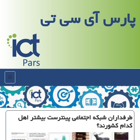
پارس آی سی تی
منو
طرفداران شبكه اجتماعی پینترست بیشتر اهل
كدام كشورند؟