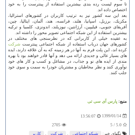
تا سوم لیست رده بندی بیشترین استفاده از پینترست را به خود
اختصاص داده اند.
بعد این سه كشور نیز به ترتیب كاربران در كشورهای استرالیا،
مكزیك، برزیل، اسپانیا، هلند، فرانسه، هند، آلمان، ایتالیا، چین،
آفریقای جنوبی، فیلیپین، آرژانتین، نیوزیلند، اندونزی، كلمبیا و تركیه
بیشترین استفاده از این شبكه اجتماعی تصویر محور را داشته اند.
به عقیده خیلی از كاربرانی كه در نظرسنجی های مختلف در
كشورهای جهان درباب استفاده از شبكه اجتماعی پینترست
شركت
كرده اند، این پلت فرم به آنها در هر زمینه كه به آن علاقه دارند، ایده
های بسیار عالی و جدیدی ارائه می دهد و آنها قادر خواهند بود با بهره
مندی از ایده های نو و جذاب، در مشاغل و كسب و كار های خود
نوآوری كنند و نظر مخاطبان و مشتریان خودرا به سمت و سوی خود
جلب كنند.
منبع:
پارس آی سی تی
1399/01/14
13:56:07
2705
5
/
5.0
تگهای خبر:
شبكه اجتماعی
,
شركت
,
كاربر