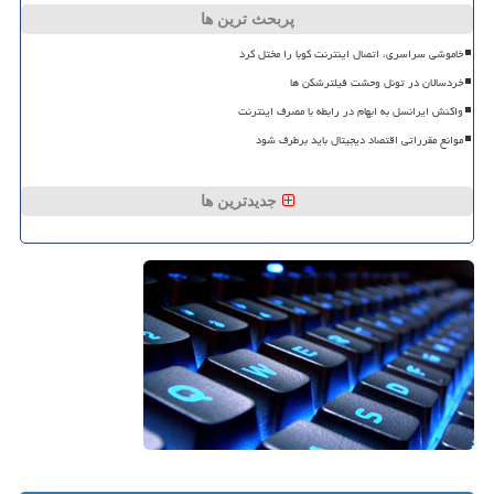
پربحث ترین ها
خاموشی سراسری، اتصال اینترنت کوبا را مختل کرد
خردسالان در تونل وحشت فیلترشکن ها
واکنش ایرانسل به ابهام در رابطه با مصرف اینترنت
موانع مقرراتی اقتصاد دیجیتال باید برطرف شود
جدیدترین ها