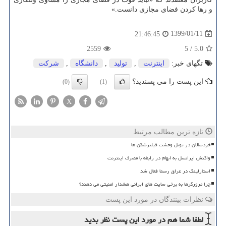
و رها كردن فضای مجازی دانست.»
1399/01/11
21:46:45
2559
5
/
5.0
تگهای خبر:
اینترنت
,
تولید
,
دانشگاه
,
شركت
این پست را می پسندید؟
(0)
(1)
X
تازه ترین مطالب مرتبط
خردسالان در تونل وحشت فیلترشکن ها
واکنش ایرانسل به ابهام در رابطه با مصرف اینترنت
استارلینک در عراق رسما فعال شد
چرا مرورگرها به برخی سایت های ایرانی هشدار امنیتی می دهند؟
نظرات بینندگان در مورد این پست
لطفا شما هم
در مورد این پست
نظر بدید