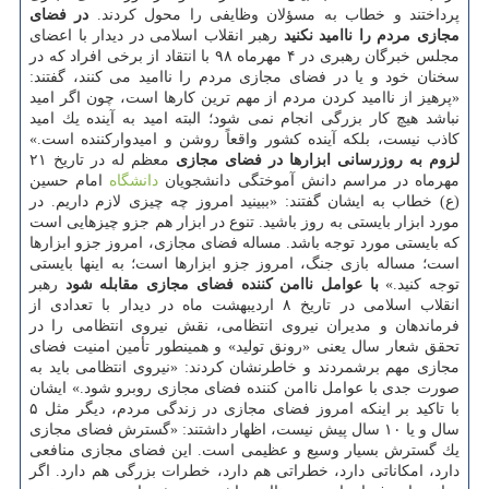
پرداختند و خطاب به مسؤلان وظایفی را محول كردند.
در فضای
مجازی مردم را ناامید نكنید
رهبر انقلاب اسلامی در دیدار با اعضای
مجلس خبرگان رهبری در ۴ مهرماه ۹۸ با انتقاد از برخی افراد كه در
سخنان خود و یا در فضای مجازی مردم را ناامید می كنند، گفتند:
«پرهیز از ناامید كردن مردم از مهم ترین كارها است، چون اگر امید
نباشد هیچ كار بزرگی انجام نمی شود؛ البته امید به آینده یك امید
كاذب نیست، بلكه آینده كشور واقعاً روشن و امیدواركننده است.»
لزوم به روزرسانی ابزارها در فضای مجازی
معظم له در تاریخ ۲۱
مهرماه در مراسم دانش آموختگی دانشجویان
دانشگاه
امام حسین
(ع) خطاب به ایشان گفتند: «ببینید امروز چه چیزی لازم داریم. در
مورد ابزار بایستی به روز باشید. تنوع در ابزار هم جزو چیزهایی است
كه بایستی مورد توجه باشد. مساله فضای مجازی، امروز جزو ابزارها
است؛ مساله بازی جنگ، امروز جزو ابزارها است؛ به اینها بایستی
توجه كنید.»
با عوامل ناامن كننده فضای مجازی مقابله شود
رهبر
انقلاب اسلامی در تاریخ ۸ اردیبهشت ماه در دیدار با تعدادی از
فرماندهان و مدیران نیروی انتظامی، نقش نیروی انتظامی را در
تحقق شعار سال یعنی «رونق تولید» و همینطور تأمین امنیت فضای
مجازی مهم برشمردند و خاطرنشان كردند: «نیروی انتظامی باید به
صورت جدی با عوامل ناامن كننده فضای مجازی روبرو شود.» ایشان
با تاكید بر اینكه امروز فضای مجازی در زندگی مردم، دیگر مثل ۵
سال و یا ۱۰ سال پیش نیست، اظهار داشتند: «گسترش فضای مجازی
یك گسترش بسیار وسیع و عظیمی است. این فضای مجازی منافعی
دارد، امكاناتی دارد، خطراتی هم دارد، خطرات بزرگی هم دارد. اگر