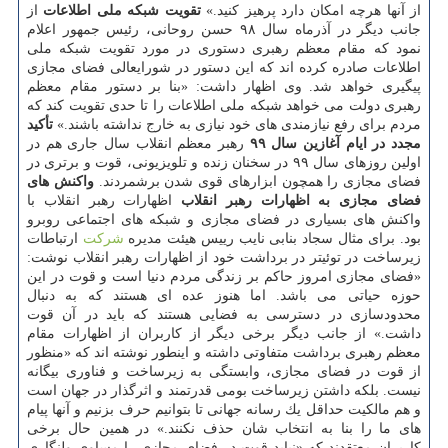
از آنها هرچه امكان دارد پرهیز كنید.»
تقویت شبكه ملی اطلاعات
از
جانب دیگر در آذرماه سال ۹۸ حسن روحانی، رئیس جمهور اعلام
نمود كه مقام معظم رهبری دستوری در مورد تقویت شبكه ملی
اطلاعات صادره كرده اند كه این دستور در شورایعالی فضای مجازی
پیگیری خواهد شد. وی اظهار داشت: «بنا بر دستور مقام معظم
رهبری دولت می خواهد شبكه ملی اطلاعات را تا حدی تقویت كند كه
مردم برای رفع نیازمندی های خود نیازی به خارج نداشته باشند.»
تأكید
مجدد در ایام آغازین سال ۹۹
رهبر معظم انقلاب سال جاری هم در
اولین روزهای سال ۹۹ در سخنان زنده و تلویزیونی، قوت و برتری در
فضای مجازی را همچون ابزارهای قوی شدن برشمردند.
واكنش های
فضای مجازی به اظهارات رهبر انقلاب
اظهارات رهبر انقلاب با
واكنش های بسیاری در فضای مجازی و شبكه های اجتماعی روبرو
بود. برای مثال سجاد بنابی نایب رییس هیئت مدیره
شركت
ارتباطات
زیرساخت در توئیتر در برداشت خود از اظهارات رهبر انقلاب نوشت:
«فضای مجازی امروز حاكم بر زندگی مردم دنیا است و قوت در این
حوزه حیاتی می باشد. اما هنوز عده ای هستند كه به دنبال
محدودسازی در دسترسی به فضایی هستند كه باید در آن قوت
داشت.» از جانب دیگر برخی دیگر از كاربران از اظهارات مقام
معظم رهبری برداشت متفاوتی داشته و اینطور نوشته اند كه «منظور
از قوت در فضای مجازی، وابستگی به زیرساخت و فناوری بیگانه
نیست. بلكه داشتن زیرساخت بومی قدرتمند و اثرگذار در جهان است
و هم مالكیت حداقل یك رسانه جهانی تا بتوانیم حرف بزنیم و آنها پیام
های ما را بنا به انتخاب شان حذف نكنند.» در همین حال برخی
كاربران معتقدند كه «نباید قوت در فضای مجازی را مساوی ولنگاری