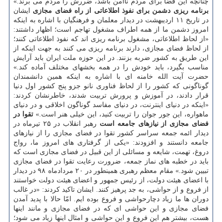
چنانچه این فضا برای مردم ناامن باشد، ضررش را مردم می برند.»
برنامه ریزی دشمن برای نفوذ اطلاعاتی از راه فضای مجازی
ایشان
در تاریخ ۱۱ اردیبهشت در دیدار معلمان و فرهنگیان با اشاره به اینكه
امروز دشمن ما از همه اطراف مشغول تهاجم است؛ اظهار داشتند:
«از لحاظ اطلاعاتی، مشغول برنامه ریزی اند كه نفوذ اطلاعاتی كنند؛
از لحاظ فضای مجازی، دارند برنامه ریزی می كنند به جهت اینكه از
این طریق به كشور ضربه بزنند. در این حوزه ملت ایران باید آرایش
مناسب بگیرد، باید خودش را در همه بخشهای مختلف آماده كند.»
حضرت آیت الله خامنه ای با اشاره به اینكه همین دانشمندان
گوناگونی كه كشور را از لحاظ فناوری نانو جزو پنج كشور اول دنیا
قرار دادند، در آموزش و پرورش تربیت شدند، خاطرنشان كردند:
«اینكه در دنیای اینترنت، در دنیای مفاسد گوناگون اخلاقی و در دنیای
ماهواره، این جور جوان را تربیت كنید، این خیلی هنر است.»
تقوا در
فضای مجازی از نیازهای جامعه است
رهبر انقلاب در ۲۵ تیرماه در
دیدار ائمه جمعه سراسر كشور تقوا در فضای مجازی را از نیازهای
جامعه دانستند و افزودند: «یكی از گرفتاری های امروز ما، رواج
دروغ، تهمت، شایعه و مسائلی از این قبیل در فضای مجازی است كه
باید در خطبه های نماز جمعه، ضرورت رعایت تقوا در فضای مجازی
تبیین شود.» مقام معظم رهبری همینطور در ۲۰ مردادماه ۹۸ در دیدار
با اعضای هیئت دولت، از رئیس جمهور و اعضای هیئت دولت خواستند
از فروع و از حواشی، به جد پرهیز كنند. ایشان تاكید كردند: «در غالب
دوران ها ما زیاد دچارحواشی و فروع بوده ایم. امّا حالا با پدید آمدن
فضای مجازی و این حواشی ای كه در فضای مجازی و مانند اینها
هست، بیشتر هم این فروع و این حواشی و امثال اینها زیاد می شود؛