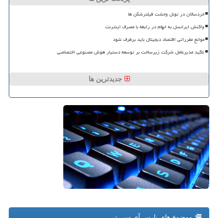
خردسالان در تونل وحشت فیلترشکن ها
واکنش ایرانسل به ابهام در رابطه با مصرف اینترنت
موانع مقرراتی اقتصاد دیجیتال باید برطرف شود
تاکید مدیرعامل شرکت زیرساخت بر توسعه دستیار هوش مصنوعی اختصاصی
جدیدترین ها
موضوع های پارس آی سی تی