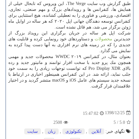
طبق گزارش وب سایت The Verge، این ویروس كه تابحال خیلی از
همایش ها، كنفرانس ها و رویدادهای بزرگ و مهم صنعتی، تجاری،
اقتصادی، ورزشی و فناوری را به تعطیلی كشانده، هیچ استثنایی برای
كنفرانس توسعه دهندگان جهانی اپل ۲۰۲۰ كه هر ساله در اوایل ماه
ژوئن برگزار می شد، هم قائل نشده است.
شركت اپل هر ساله در جریان برگزاری این رویداد بزرگ از
جدیدترین
محصولات
و دستاوردهای خود رونمایی كرده و قابلیت های
جدیدی را كه در زمینه های نرم افزاری به آنها دست پیدا كرده به
نمایش می گذارد.
بعنوان مثال، در كنفرانس WWDC ۲۰۱۹ محصولات جدید و مهمی
همچون مك پرو جدید با سخت افزار توانمند و مانیتور جدید و رده
بالای Pro Display XDR كه توانست توجهات زیادی را به سمت خود
جلب نماید، ارائه شد. در این كنفرانس همینطور اخباری در ارتباط با
نسخه جدید سیستم های عامل iOS و macOS منتشر گردید و در اختیار
علاقمندان قرار گرفت.
1398/12/25
15:47:02
2508
5
/
5.0
تگهای خبر:
آنلاین
,
تكنولوژی
,
زبان
,
سایت