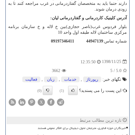
دارند حتما باید به متخصصان گفتاردرمانی در غرب مراجعه کنند تا به
زودی درمان شوند.
آدرس کلینیک کاردرمانی و گفتاردرمانی لیان:
بلوار فردوس غرب(ناصر حجازی)بین خ لاله و خ سازمان برنامه
مرکزی ساختمان لاله طبقه اول واحد 10
شماره تماس:
44947139
09197346411
1398/11/25
12:35:50
3662
5
/
5.0
تگهای خبر:
رپورتاژ
,
خدمات
,
زبان
,
فعالیت
این پست را می پسندید؟
(0)
(1)
X
تازه ترین مطالب مرتبط
خبرنگاران حوزه فناوری، مترجمان تحول دیجیتال برای افکار عمومی هستند