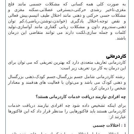
به صورت کلی همه کسانی که مشکلات جسمی مانند فلج
مغزی،تاخیر رشدی حرکتی،دیسترفی عضلانی،سکته مغزی و
مشکلات حسی حرکتی و ذهنی مانند اختلال طیف اتیسم،بیش فعالی
و نقص توجه،اختلال یادگیری (خواندن،نوشتن،ریاضی)،کم توان
ذهنی،سندروم داون و مشکلات زبانی گفتاری مانند آواسازی،تولید
کلمات و جمله سازی،لکنت دارند می توانند متقاضی این درمان
باشند.
کاردرمانی
کاردرمانی تعاریف متعددی دارد که بهترین تعریفی که می‌ توان برای
این درمان به کار برد تعریف زیر است:
رشته کاردرمانی شامل جسم بزرگسال،جسم کودک،ذهنی بزرگسال
و ذهنی کودک می باشد و می‌توان با فعالیت های هدفمند و معنادار
شخص را درمان کرد.
چه افرادی نیازمند دریافت خدمات کاردرمانی هستند؟
برای اینکه تشخیص داده شود چه افرادی نیازمند دریافت خدمات
کاردرمانی هستند باید فاکتورهایی را مدنظر قرار داد که این فاکتورها
عبارتند از:
1 : اختلالات جسمی