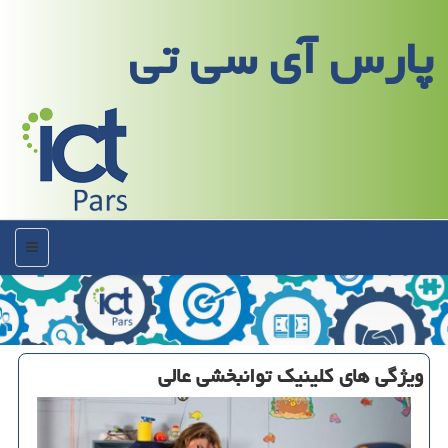
پارس آی سی تی
منو
ویژگی های كلینیك توانبخشی عالی