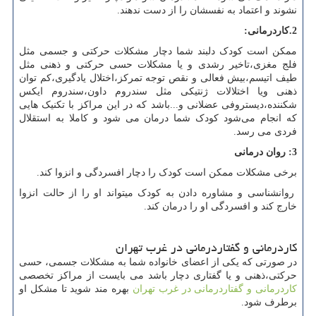
نشوند و اعتماد به نفسشان را از دست ندهند.
2.کاردرمانی:
ممکن است کودک دلبند شما دچار مشکلات حرکتی و جسمی مثل
فلج مغزی،تاخیر رشدی و یا مشکلات حسی حرکتی و ذهنی مثل
طیف اتیسم،بیش فعالی و نقص توجه تمرکز،اختلال یادگیری،کم توان
ذهنی ویا اختلالات ژنتیکی مثل سندروم داون،سندروم ایکس
شکننده،دیستروفی عضلانی و...باشد که در این مراکز با تکنیک هایی
که انجام می‌شود کودک شما درمان می شود و کاملا به استقلال
فردی می رسد.
3: روان درمانی
برخی مشکلات ممکن است کودک را دچار افسردگی و انزوا کند.
روانشناسی و مشاوره دادن به کودک میتواند او را از حالت انزوا
خارج کند و افسردگی او را درمان کند.
کاردرمانی و گفتاردرمانی در غرب تهران
در صورتی که یکی از اعضای خانواده شما به مشکلات جسمی، حسی
حرکتی،ذهنی و یا گفتاری دچار باشد می بایست از مراکز تخصصی
کاردرمانی و گفتاردرمانی در غرب تهران
بهره مند شوید تا مشکل او
برطرف شود.