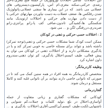
این اختلالات شامل اختلالات نورولوژیک از جمله فلج مغزی،تاخیر
رشدی حرکتی،سکته مغزی،ام اس، پارکینسون،دیستروفی های
عضلانی می باشد. که در این بیماری ها سفتی عضلانی،پاتولوژیک
شدن رفلکس ها، ضعف عضلات،به دست نیاوردن مهارتهای حرکتی یا
از دست دادن مهارت های حرکتی و اختلالات ارتوپدیک مانند
شکستگی ها،کشیدگی تاندون،صافی کف پا،زانو پرانتزی،زانو
ضربدری،دررفتگی لگن و ... می شود.
2 : اختلالات حسی-حرکتی و ذهنی در کودکان
ممکن است کودک شما مشکلات حسی حرکتی و ذهنی(توجه تمرکز)
داشته باشد و نتواند برای مسئله خاصی به خوبی تمرکز کند و یا در
یادگیری مشکلاتی دارند و از اختلالات ذهنی در کودکان می توان به
پیش‌ فعالی، طیف اتیسم،اختلال یادگیری، کم توان ذهنی،سندروم
داون اشاره کرد.
وظیفه کاردرمانگر:
متخصص کاردرمانگر به همه افراد در همه سنین کمک می کند تا در
صورتی که ناتوانی خاصی دارند بتوانند بر آن ناتوانی غلبه کنند و کاملا
مستقل و درمان شوند.
گفتاردرمانی
کودکانی که مشکلات گفتاری و زبانی متفاوت از جمله
آواسازی،اختلال در بلع ،تولید کلمات و جملات،کم شنوایی و
ناشنوایی،لکنت،طیف اتیسم،آپراکسی،آفازی،اختلالات یادگیری و ...