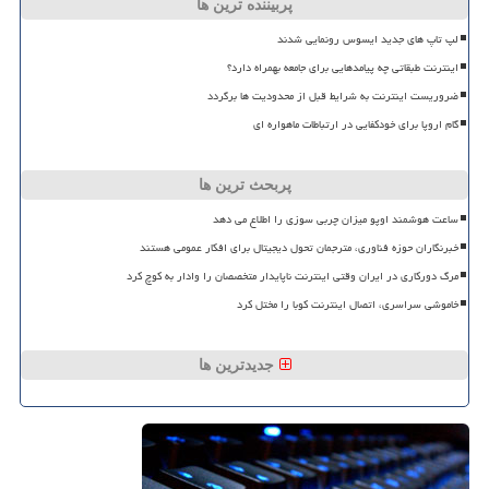
پربیننده ترین ها
لپ تاپ های جدید ایسوس رونمایی شدند
اینترنت طبقاتی چه پیامدهایی برای جامعه بهمراه دارد؟
ضروریست اینترنت به شرایط قبل از محدودیت ها برگردد
گام اروپا برای خودکفایی در ارتباطات ماهواره ای
پربحث ترین ها
ساعت هوشمند اوپو میزان چربی سوزی را اطلاع می دهد
خبرنگاران حوزه فناوری، مترجمان تحول دیجیتال برای افکار عمومی هستند
مرگ دورکاری در ایران وقتی اینترنت ناپایدار متخصصان را وادار به کوچ کرد
خاموشی سراسری، اتصال اینترنت کوبا را مختل کرد
جدیدترین ها