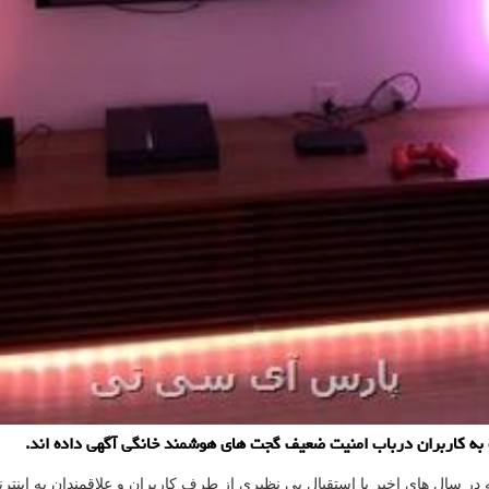
به كاربران درباب امنیت ضعیف گجت های هوشمند خانگی آگهی داده اند.