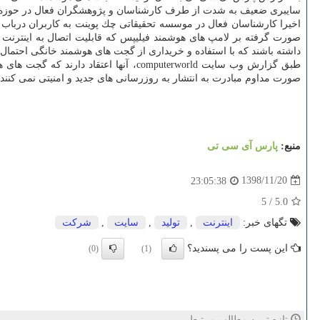
سایبری ضعیف به شدت از طرف كارشناسان و پژوهشگران فعال در حوزه فن
اخیرا كارشناسان فعال در موسسه تحقیقاتی چك پوینت به كاربران درباب اس
صورت گرفته بر لامپ های هوشمند فیلیپس كه قابلیت اتصال به اینترنت و 
داشته باشند كه با استفاده و خریداری از گجت های هوشمند خانگی احتمال 
طبق گزارش وب سایت computerworld، آنها اعتقاد دارند كه گجت های هوشمند خانگی در مقایسه با گوشیهای موبایل امنیت سایبری بسیار كمتر و ضعیف تری دارند و
صورت مداوم مبادرت به انتشار به روزرسانی های جدید و امنیتی نمی كنند.
منبع:
پارس آی سی تی
1398/11/20
23:05:38
5
/
5.0
تگهای خبر:
اینترنت
,
تولید
,
سایت
,
شركت
این پست را می پسندید؟
(0)
(1)
تازه ترین مطالب مرتبط