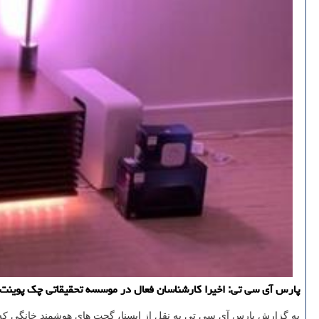
پارس آی سی تی: اخیرا كارشناسان فعال در موسسه تحقیقاتی چك پوینت 