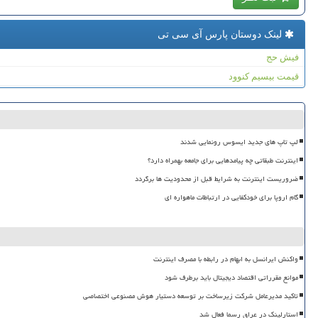
لینک دوستان پارس آی سی تی
فیش حج
قیمت بیسیم کنوود
لپ تاپ های جدید ایسوس رونمایی شدند
اینترنت طبقاتی چه پیامدهایی برای جامعه بهمراه دارد؟
ضروریست اینترنت به شرایط قبل از محدودیت ها برگردد
گام اروپا برای خودکفایی در ارتباطات ماهواره ای
واکنش ایرانسل به ابهام در رابطه با مصرف اینترنت
موانع مقرراتی اقتصاد دیجیتال باید برطرف شود
تاکید مدیرعامل شرکت زیرساخت بر توسعه دستیار هوش مصنوعی اختصاصی
استارلینک در عراق رسما فعال شد