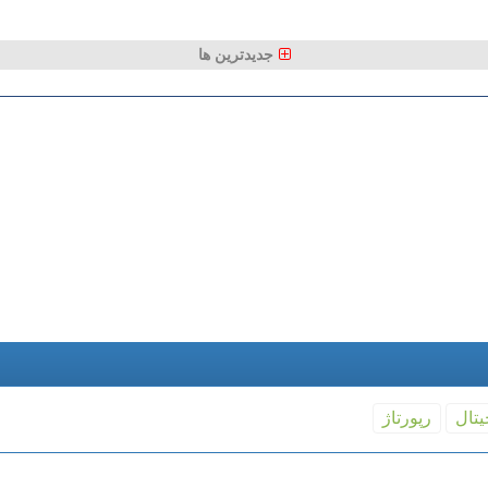
جدیدترین ها
یتال
رپورتاژ