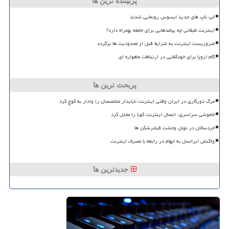
پربیننده ترین ها
لپ تاپ های جدید ایسوس رونمایی شدند
اینترنت طبقاتی چه پیامدهایی برای جامعه بهمراه دارد؟
ضروریست اینترنت به شرایط قبل از محدودیت ها برگردد
گام اروپا برای خودکفایی در ارتباطات ماهواره ای
پربحث ترین ها
مرگ دورکاری در ایران وقتی اینترنت ناپایدار متخصصان را وادار به کوچ کرد
خاموشی سراسری، اتصال اینترنت کوبا را مختل کرد
خردسالان در تونل وحشت فیلترشکن ها
واکنش ایرانسل به ابهام در رابطه با مصرف اینترنت
جدیدترین ها