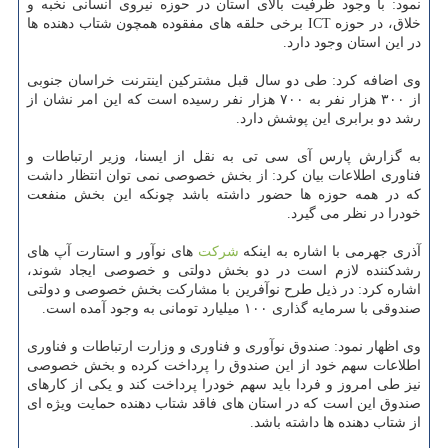
نمود: با وجود ظرفیت بالای استان در حوزه نیروی انسانی نخبه و
خلاق، در حوزه ICT برخی حلقه های مفقوده همچون شتاب دهنده ها
در این استان وجود دارد.
وی اضافه كرد: طی دو سال قبل مشتركین اینترنت خراسان جنوبی
از ۳۰۰ هزار نفر به ۷۰۰ هزار نفر رسیده است كه این امر نشان از
رشد دو برابری این پوشش دارد.
به گزارش پارس آی سی تی به نقل از ایسنا، وزیر ارتباطات و
فناوری اطلاعات بیان كرد: از بخش خصوصی نمی توان انتظار داشت
كه در همه حوزه ها حضور داشته باشد چونكه این بخش منفعت
خودرا در نظر می گیرد.
آذری جهرمی با اشاره به اینكه
شركت
های نوآور و استارت آپ های
رشدكننده لازم است در دو بخش دولتی و خصوصی ایجاد شوند،
اشاره كرد: در ذیل طرح نوآفرین با مشاركت بخش خصوصی و دولتی
صندوقی با سرمایه گذاری ۱۰۰ میلیارد تومانی به وجود آمده است.
وی اظهار نمود: صندوق نوآوری و فناوری و وزارت ارتباطات و فناوری
اطلاعات سهم خود از این صندوق را پرداخت كرده و بخش خصوصی
نیز طی امروز و فردا باید سهم خودرا پرداخت كند و یكی از كارهای
صندوق این است كه در استان های فاقد شتاب دهنده حمایت ویژه ای
از شتاب دهنده ها داشته باشد.