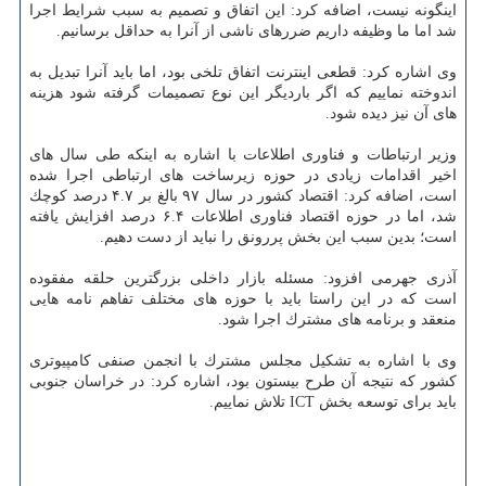
اینگونه نیست، اضافه كرد: این اتفاق و تصمیم به سبب شرایط اجرا
شد اما ما وظیفه داریم ضررهای ناشی از آنرا به حداقل برسانیم.
وی اشاره كرد: قطعی اینترنت اتفاق تلخی بود، اما باید آنرا تبدیل به
اندوخته نماییم كه اگر باردیگر این نوع تصمیمات گرفته شود هزینه
های آن نیز دیده شود.
وزیر ارتباطات و فناوری اطلاعات با اشاره به اینكه طی سال های
اخیر اقدامات زیادی در حوزه زیرساخت های ارتباطی اجرا شده
است، اضافه كرد: اقتصاد كشور در سال ۹۷ بالغ بر ۴.۷ درصد كوچك
شد، اما در حوزه اقتصاد فناوری اطلاعات ۶.۴ درصد افزایش یافته
است؛ بدین سبب این بخش پررونق را نباید از دست دهیم.
آذری جهرمی افزود: مسئله بازار داخلی بزرگترین حلقه مفقوده
است كه در این راستا باید با حوزه های مختلف تفاهم نامه هایی
منعقد و برنامه های مشترك اجرا شود.
وی با اشاره به تشكیل مجلس مشترك با انجمن صنفی كامپیوتری
كشور كه نتیجه آن طرح بیستون بود، اشاره كرد: در خراسان جنوبی
باید برای توسعه بخش ICT تلاش نماییم.