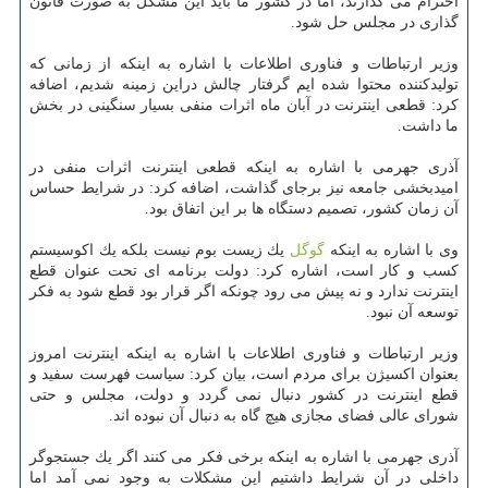
احترام می گذارند، اما در كشور ما باید این مشكل به صورت قانون
گذاری در مجلس حل شود.
وزیر ارتباطات و فناوری اطلاعات با اشاره به اینكه از زمانی كه
تولیدكننده محتوا شده ایم گرفتار چالش دراین زمینه شدیم، اضافه
كرد: قطعی اینترنت در آبان ماه اثرات منفی بسیار سنگینی در بخش
ما داشت.
آذری جهرمی با اشاره به اینكه قطعی اینترنت اثرات منفی در
امیدبخشی جامعه نیز برجای گذاشت، اضافه كرد: در شرایط حساس
آن زمان كشور، تصمیم دستگاه ها بر این اتفاق بود.
وی با اشاره به اینكه
گوگل
یك زیست بوم نیست بلكه یك اكوسیستم
كسب و كار است، اشاره كرد: دولت برنامه ای تحت عنوان قطع
اینترنت ندارد و نه پیش می رود چونكه اگر قرار بود قطع شود به فكر
توسعه آن نبود.
وزیر ارتباطات و فناوری اطلاعات با اشاره به اینكه اینترنت امروز
بعنوان اكسیژن برای مردم است، بیان كرد: سیاست فهرست سفید و
قطع اینترنت در كشور دنبال نمی گردد و دولت، مجلس و حتی
شورای عالی فضای مجازی هیچ گاه به دنبال آن نبوده اند.
آذری جهرمی با اشاره به اینكه برخی فكر می كنند اگر یك جستجوگر
داخلی در آن شرایط داشتیم این مشكلات به وجود نمی آمد اما