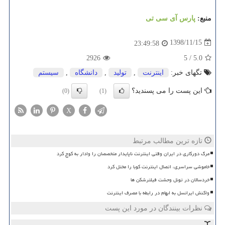
منبع:
پارس آی سی تی
1398/11/15
23:49:58
2926
5
/
5.0
تگهای خبر:
اینترنت
,
تولید
,
دانشگاه
,
سیستم
این پست را می پسندید؟
(0)
(1)
X
تازه ترین مطالب مرتبط
مرگ دورکاری در ایران وقتی اینترنت ناپایدار متخصصان را وادار به کوچ کرد
خاموشی سراسری، اتصال اینترنت کوبا را مختل کرد
خردسالان در تونل وحشت فیلترشکن ها
واکنش ایرانسل به ابهام در رابطه با مصرف اینترنت
نظرات بینندگان در مورد این پست