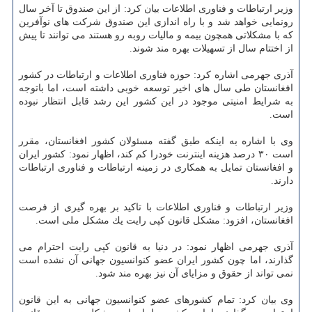
وزیر ارتباطات و فناوری اطلاعات بیان كرد: از این صندوق تا آخر سال
رونمایی خواهد شد و با راه اندازی این صندوق شركت های نوآفرین
كه با مشكلاتی همچون بیمه و مالیات روبه رو هستند می توانند تا پیش
از اختتام سال از تسهیلات بهره مند شوند.
آذری جهرمی اشاره كرد: حوزه فناوری اطلاعات و ارتباطات در كشور
افغانستان طی سال های اخیر توسعه خوبی داشته است، اما باتوجه
به شرایط امنیتی موجود در این كشور این رشد قابل انتظار نبوده
است.
وی با اشاره به اینكه طبق گفته مسئولان كشور افغانستان، مقرر
است ۳۰ درصد هزینه اینترنت خودرا كم كند، اظهار نمود: كشور ایران
و افغانستان تمایل به همكاری در زمینه ارتباطات و فناوری ارتباطات
دارند.
وزیر ارتباطات و فناوری اطلاعات با تاكید بر بهره گیری از فرصت
افغانستان، افزود: مشكل قانون كپی رایت یك مشكل ملی است.
آذری جهرمی اظهار نمود: در دنیا به قانون كپی رایت احترام می
گذارند، اما چون كشور ایران عضو كنوانسیون جهانی آن نشده است
نمی تواند از حقوق و مزایای آن نیز بهره مند شود.
وی بیان كرد: تمام كشورهای عضو كنوانسیون جهانی به این قانون