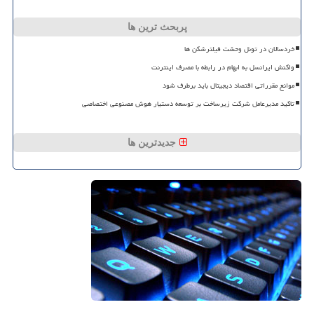
پربحث ترین ها
خردسالان در تونل وحشت فیلترشکن ها
واکنش ایرانسل به ابهام در رابطه با مصرف اینترنت
موانع مقرراتی اقتصاد دیجیتال باید برطرف شود
تاکید مدیرعامل شرکت زیرساخت بر توسعه دستیار هوش مصنوعی اختصاصی
جدیدترین ها