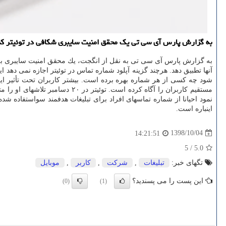
به گزارش پارس آی سی تی یك محقق امنیت سایبری شكافی در توئیتر كشف كرد كه به او اجازه داد شماره ها
آنها تطبیق دهد. هرچند گزینه آپلود شماره تماس در توئیتر اجازه نمی دهد ا
شود چه كسی از هر شماره بهره برده است. بیشتر كاربران تحت تأثیر این 
مستقیم كاربران را آگاه كرده است. توئیتر در ۲۰ دسامبر تلاشهای او را متوقف كرد. پیش از این توئیتر با چالش های امنیتی دیگری هم روبرو شده است. این
نمود احیانا از شماره تماسهای افراد برای تبلیغات هدفمند سواستفاده 
اینباره است.
1398/10/04
14:21:51
5
/
5.0
تگهای خبر:
تبلیغات
,
شركت
,
كاربر
,
موبایل
این پست را می پسندید؟
(0)
(1)