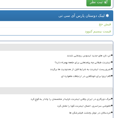
ثبت نظر
لینک دوستان پارس آی سی تی
فیش حج
قیمت بیسیم کنوود
لپ تاپ های جدید ایسوس رونمایی شدند
اینترنت طبقاتی چه پیامدهایی برای جامعه بهمراه دارد؟
ضروریست اینترنت به شرایط قبل از محدودیت ها برگردد
گام اروپا برای خودکفایی در ارتباطات ماهواره ای
مرگ دورکاری در ایران وقتی اینترنت ناپایدار متخصصان را وادار به کوچ کرد
خاموشی سراسری، اتصال اینترنت کوبا را مختل کرد
خردسالان در تونل وحشت فیلترشکن ها