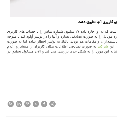
به گزارش پارس آی سی تی به نقل از انگجت، یك محقق امنیت سایبری به نام «ابراهیم بالیك» فاش كرده اپلیكیشن اندروید توئیتر گرفتار شكاف امنیتی است كه به او اجازه داده ۱۷ میلیون شماره تماس را با حساب های كاربری
موبایل را به صورت تصادفی بسازد و آنها را در توئیتر آپلود كند تا متوجه
مداران و مقامات هم بودند. بالیك به توئیتر اخطار نداده اما به صورت
شركت
به صورت تصادفی اطلاعات مكان كاربران را منتشر و اعلام
 مشابه این مورد را به شكل جدی بررسی می كند و الان مشغول تحقیق در
X