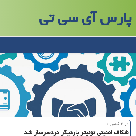
پارس آی سی تی
در ۳ كشور ؛
شكاف امنیتی توئیتر باردیگر دردسرساز شد