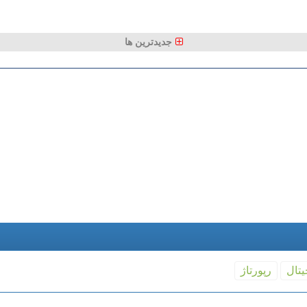
جدیدترین ها
یتال
رپورتاژ