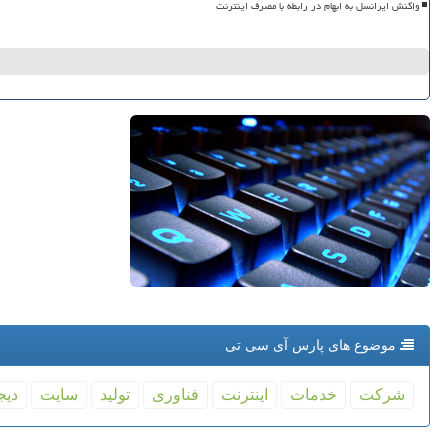
واکنش ایرانسل به ابهام در رابطه با مصرف اینترنت
موضوع های پارس آی سی تی
شركت
خدمات
اینترنت
فناوری
تولید
سایت
دیج