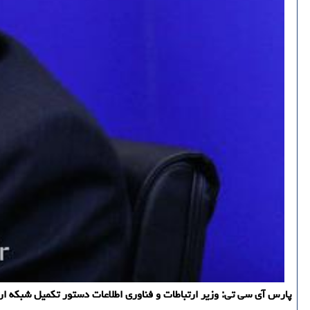
پارس آی سی تی: وزیر ارتباطات و فناوری اطلاعات دستور تكمیل شبكه ار