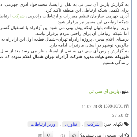
به گزارش پارس آی سی تی به نقل از ایسنا، محمدجواد آذری جهرمی، در ج
برای تكمیل شبكه ارتباطی این منطقه تاكید كرد.
آذری جهرمی سازمان تنظیم مقررات و ارتباطات رادیویی،
شركت
ارتباطا
شبكه ارتباطی این مسیر نیز برقرار شود.
وزیر ارتباطات بابیان اینكه پیش بینی می شود این آزادراه با استقبال گست
اما شبكه ارتباطی آن برای راحتی مردم برقرار نباشد.
چالوس- نوشهر در استان مازندران ادامه دارد.
به گزارش پارس آی سی تی به نقل از ایسنا، بنظر می رسد بعد از سال ها
طوریكه عضو هیات مدیره شركت آزادراه تهران-شمال اعلام نموده
كه عم
رانندگی هستیم.
منبع:
پارس آی سی تی
1398/10/01
11:07:28
5
/
5.0
تگهای خبر:
شركت
,
فناوری
,
وزیر ارتباطات
این پست را می پسندید؟
(0)
(1)