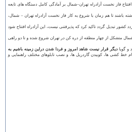
تتاح فاز نخست آزادراه تهران–شمال بر آمادگی كامل دستگاه های تابعه
ته باشند تا هم زمان با شروع به كار فاز نخست آزادراه تهران – شمال،
د كشور تبدیل گردد تاكید كرد كه پذیرفتنی نیست، این آزادراه افتتاح شود
 به بهره برداری می رسد. آزادراه تهران- شمال متشكل از چهار منطقه از دره كن در تهران شروع شده و تا دو راهی
 و گویا
دیگر قرار نیست شاهد امروز و فردا شدن دراین زمینه باشیم به
ام خط كشی ها، كوبیدن گاردریل ها، و نصب تابلوهای مختلف راهنمایی و