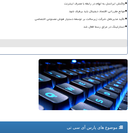
واکنش ایرانسل به ابهام در رابطه با مصرف اینترنت
موانع مقرراتی اقتصاد دیجیتال باید برطرف شود
تاکید مدیرعامل شرکت زیرساخت بر توسعه دستیار هوش مصنوعی اختصاصی
استارلینک در عراق رسما فعال شد
موضوع های پارس آی سی تی