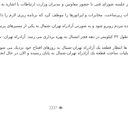
لسه شورای فنی با حضور معاونین و مدیران وزارت ارتباطات با اشاره به اف
ت زیرساخت، مخابرات و اپراتورها را موظف كرد كه برنامه ریزی لازم را داش
رده مردم روبرو شود و به صورتی آزادراه تهران–شمال به یكی از مسیرهای پرترد
برمبنای اعلام مجری پروژه آزادراه تهران–شمال قطعه اول این آزادراه به طول ۳۲ كیلومتر در دهه فجر امسال
 انتظار قطعه یك آزادراه تهران-شمال به روزهای افتتاح خود نزدیك می شود
لیات ساخت قطعه یك آزادراه تهران-شمال به پایان رسیده و الان در حال انج
2237