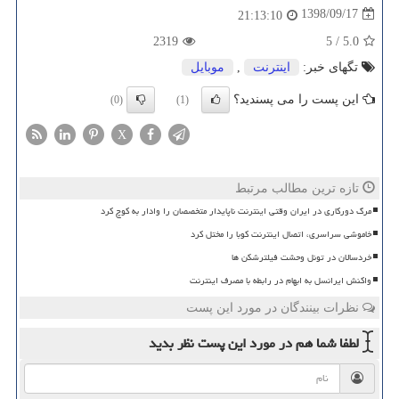
1398/09/17
21:13:10
2319
5
/
5.0
تگهای خبر:
اینترنت
,
موبایل
این پست را می پسندید؟
(0)
(1)
X
تازه ترین مطالب مرتبط
مرگ دورکاری در ایران وقتی اینترنت ناپایدار متخصصان را وادار به کوچ کرد
خاموشی سراسری، اتصال اینترنت کوبا را مختل کرد
خردسالان در تونل وحشت فیلترشکن ها
واکنش ایرانسل به ابهام در رابطه با مصرف اینترنت
نظرات بینندگان در مورد این پست
لطفا شما هم
در مورد این پست
نظر بدید