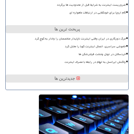
ضروریست اینترنت به شرایط قبل از محدودیت ها برگردد
گام اروپا برای خودکفایی در ارتباطات ماهواره ای
پربحث ترین ها
مرگ دورکاری در ایران وقتی اینترنت ناپایدار متخصصان را وادار به کوچ کرد
خاموشی سراسری، اتصال اینترنت کوبا را مختل کرد
خردسالان در تونل وحشت فیلترشکن ها
واکنش ایرانسل به ابهام در رابطه با مصرف اینترنت
جدیدترین ها