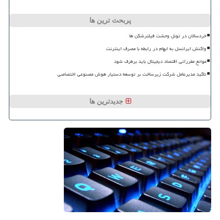
پربحث ترین ها
خردسالان در تونل وحشت فیلترشکن ها
واکنش ایرانسل به ابهام در رابطه با مصرف اینترنت
موانع مقرراتی اقتصاد دیجیتال باید برطرف شود
تاکید مدیرعامل شرکت زیرساخت بر توسعه دستیار هوش مصنوعی اختصاصی
جدیدترین ها