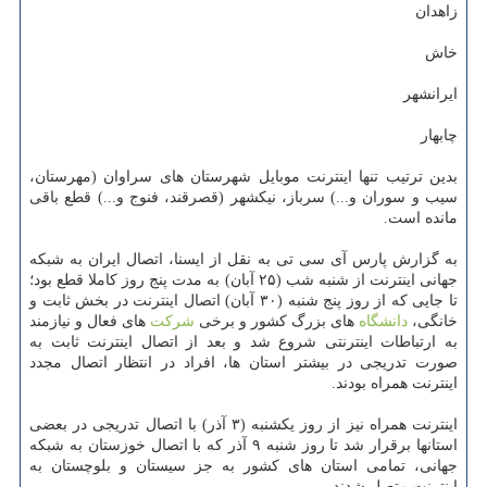
زاهدان
خاش
ایرانشهر
چابهار
بدین ترتیب تنها اینترنت موبایل شهرستان های سراوان (مهرستان،
سیب و سوران و...) سرباز، نیكشهر (قصرقند، فنوج و...) قطع باقی
مانده است.
به گزارش پارس آی سی تی به نقل از ایسنا، اتصال ایران به شبكه
جهانی اینترنت از شنبه شب (۲۵ آبان) به مدت پنج روز كاملا قطع بود؛
تا جایی كه از روز پنج شنبه (۳۰ آبان) اتصال اینترنت در بخش ثابت و
خانگی،
دانشگاه
های بزرگ كشور و برخی
شركت
های فعال و نیازمند
به ارتباطات اینترنتی شروع شد و بعد از اتصال اینترنت ثابت به
صورت تدریجی در بیشتر استان ها، افراد در انتظار اتصال مجدد
اینترنت همراه بودند.
اینترنت همراه نیز از روز یكشنبه (۳ آذر) با اتصال تدریجی در بعضی
استانها برقرار شد تا روز شنبه ۹ آذر كه با اتصال خوزستان به شبكه
جهانی، تمامی استان های كشور به جز سیستان و بلوچستان به
اینترنت متصل شدند.