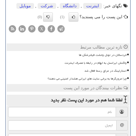
تگهای خبر:
اینترنت
,
دانشگاه
,
شركت
,
موبایل
این پست را می پسندید؟
(0)
(1)
X
تازه ترین مطالب مرتبط
خردسالان در تونل وحشت فیلترشکن ها
واکنش ایرانسل به ابهام در رابطه با مصرف اینترنت
استارلینک در عراق رسما فعال شد
چرا مرورگرها به برخی سایت های ایرانی هشدار امنیتی می دهند؟
نظرات بینندگان در مورد این پست
لطفا شما هم
در مورد این پست
نظر بدید