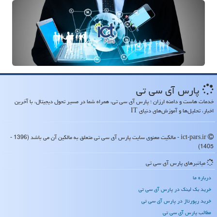
پارس آی سی تی
خدمات هاست و دامنه ارزان ؛ پارس آی سی تی، همراه شما در مسیر تحول دیجیتال، با آخرین
اخبار، تحلیل‌ها و آموزش‌های دنیای IT
ict-pars.ir - مالکیت معنوی سایت پارس آی سی تی متعلق به مالکین آن می باشد (1396 -
1405)
میانبرهای پارس آی سی تی
درباره ما
خرید بک لینک در پارس آی سی تی
خرید رپورتاژ در پارس آی سی تی
مطالب پارس آی سی تی