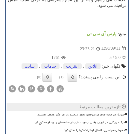
ترافیك می شود.
منبع:
پارس آی سی تی
1398/09/11
23:23:21
1761
5
/
5.0
تگهای خبر:
آنلاین
,
اینترنت
,
خدمات
,
سایت
این پست را می پسندید؟
(0)
(1)
X
تازه ترین مطالب مرتبط
خبرنگاران حوزه فناوری، مترجمان تحول دیجیتال برای افکار عمومی هستند
مرگ دورکاری در ایران وقتی اینترنت ناپایدار متخصصان را وادار به کوچ کرد
خاموشی سراسری، اتصال اینترنت کوبا را مختل کرد