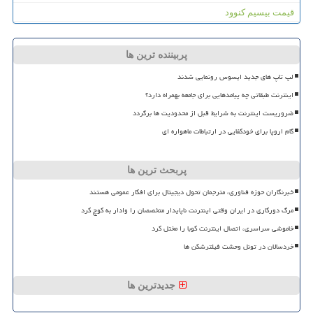
قیمت بیسیم کنوود
پربیننده ترین ها
لپ تاپ های جدید ایسوس رونمایی شدند
اینترنت طبقاتی چه پیامدهایی برای جامعه بهمراه دارد؟
ضروریست اینترنت به شرایط قبل از محدودیت ها برگردد
گام اروپا برای خودکفایی در ارتباطات ماهواره ای
پربحث ترین ها
خبرنگاران حوزه فناوری، مترجمان تحول دیجیتال برای افکار عمومی هستند
مرگ دورکاری در ایران وقتی اینترنت ناپایدار متخصصان را وادار به کوچ کرد
خاموشی سراسری، اتصال اینترنت کوبا را مختل کرد
خردسالان در تونل وحشت فیلترشکن ها
جدیدترین ها