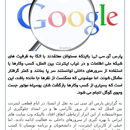
پارس آی سی تی: بااینكه مسئولان معتقدند با اتكا به ظرفیت های
شبكه ملی اطلاعات و در غیاب اینترنت بین الملل، كسب وكارها با
استفاده از سرورهای داخلی توانستند سر پا بمانند و كمتر گرفتار
مشكل شوند، اما موضوعی كه ممكنست از نظرها جا مانده باشد، این
است كه بسیاری از كسب وكارها بازگشت شان بوسیله موتور جست
وجوی گوگل انجام می شود.
به گزارش پارس آی سی تی به نقل از ایسنا، در ایام قطعی اینترنت
بین الملل كه بعد از بروز ناآرامی ها و در امتداد جلوگیری از
سوءاستفاده از این ابزار ارتباطی اتفاق افتاد، بااینكه وب سایت های
ایرانی با بهره گیری از سرورهای داخلی به فعالیت ادامه دادند، اما
خیلی از كاربران اینترنت، از دانشجویان و برنامه نویسان تا كسب