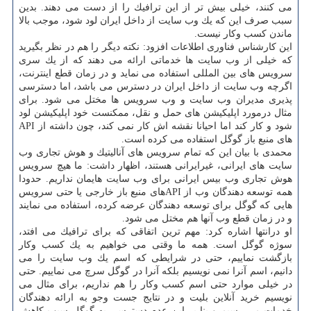
می كنند، خیلی بیش تر از این ترافیك را از دست می دهند. بدین
سبب صرف این كه یك وب سایت از داخل ایران لود شود، موجب بالا
ماندن كسب وكار نیست.
این كارشناس فناوری اطلاعات افزود: نكته دیگر را هم در نظر بگیرید
كه خیلی از وب سایت ها خدماتی ارائه می دهند كه از یك سری
سرویس های بین المللی استفاده می نماید و در زمان قطع اینترنت،
اگرچه وب سایت از داخل ایران در دسترس می باشد، اما دسترسی
پذیری مدیران وب سایت و وب سرویس ها مختل می شود. برای
مثال درمورد اپلیكیشن های حمل و نقل، ممكنست خود اپلیكیشن لود
شود و كار كند اما احیانا نقشه اش كار نمی كند، چون داشته از API
های منبع باز گوگل استفاده می كرده است.
محمدی با بیان این كه تمام سرویس های آنالیتیك و هوش تجاری وب
سایت های ایرانی، غیرایرانی هستند، اظهار داشت: ما هیچ سرویس
هوش تجاری وب بیس ایرانی برای وب سایت هایمان نداریم. حدودا
همه توسعه دهندگان وب از APIهای منبع باز خارجی یا حتی سرویس
هایی كه گوگل برای توسعه دهندگان عرضه كرده، استفاده می نمایند
و در زمان قطع وب آنها هم مختل می شود.
او درانتها اشاره كرد: مهم ترین اتفاقی كه برای ترافیك می افتد،
سوژه گوگل است. همه ما وقتی می خواهیم به یك كسب وكار
بازگشت نماییم، حتی در شرایطی كه اسم یك وب سایت را می
دانیم، اسم آنرا نمی نویسیم بلكه آنرا در گوگل سرچ می نماییم. حتی
در خیلی موارد حتی اسم كسب وكار را هم نداریم، برای مثال می
نویسیم خرید آنلاین بلیت و در نتایج جست وجو به ارائه دهندگان
خدمات می رسیم و بنا بر این عدم دسترسی به گوگل سبب كاهش