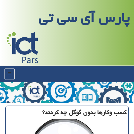
پارس آی سی تی
منو
كسب وكارها بدون گوگل چه كردند؟