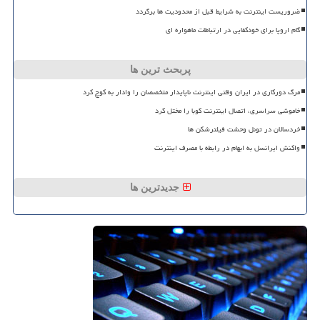
ضروریست اینترنت به شرایط قبل از محدودیت ها برگردد
گام اروپا برای خودکفایی در ارتباطات ماهواره ای
پربحث ترین ها
مرگ دورکاری در ایران وقتی اینترنت ناپایدار متخصصان را وادار به کوچ کرد
خاموشی سراسری، اتصال اینترنت کوبا را مختل کرد
خردسالان در تونل وحشت فیلترشکن ها
واکنش ایرانسل به ابهام در رابطه با مصرف اینترنت
جدیدترین ها