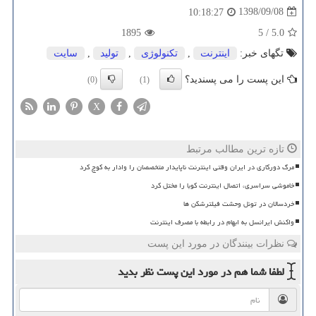
1398/09/08
10:18:27
1895
5
/
5.0
تگهای خبر:
اینترنت
,
تكنولوژی
,
تولید
,
سایت
این پست را می پسندید؟
(0)
(1)
X
تازه ترین مطالب مرتبط
مرگ دورکاری در ایران وقتی اینترنت ناپایدار متخصصان را وادار به کوچ کرد
خاموشی سراسری، اتصال اینترنت کوبا را مختل کرد
خردسالان در تونل وحشت فیلترشکن ها
واکنش ایرانسل به ابهام در رابطه با مصرف اینترنت
نظرات بینندگان در مورد این پست
لطفا شما هم
در مورد این پست
نظر بدید