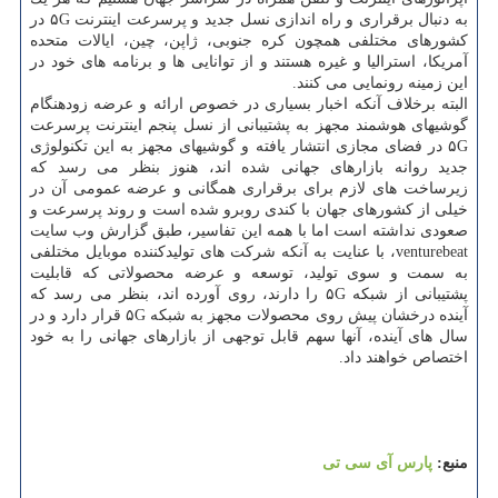
به دنبال برقراری و راه اندازی نسل جدید و پرسرعت اینترنت ۵G در
كشورهای مختلفی همچون كره جنوبی، ژاپن، چین، ایالات متحده
آمریكا، استرالیا و غیره هستند و از توانایی ها و برنامه های خود در
این زمینه رونمایی می كنند.
البته برخلاف آنكه اخبار بسیاری در خصوص ارائه و عرضه زودهنگام
گوشیهای هوشمند مجهز به پشتیبانی از نسل پنجم اینترنت پرسرعت
۵G در فضای مجازی انتشار یافته و گوشیهای مجهز به این تكنولوژی
جدید روانه بازارهای جهانی شده اند، هنوز بنظر می رسد كه
زیرساخت های لازم برای برقراری همگانی و عرضه عمومی آن در
خیلی از كشورهای جهان با كندی روبرو شده است و روند پرسرعت و
صعودی نداشته است اما با همه این تفاسیر، طبق گزارش وب سایت
venturebeat، با عنایت به آنكه شركت های تولیدكننده موبایل مختلفی
به سمت و سوی تولید، توسعه و عرضه محصولاتی كه قابلیت
پشتیبانی از شبكه ۵G را دارند، روی آورده اند، بنظر می رسد كه
آینده درخشان پیش روی محصولات مجهز به شبكه ۵G قرار دارد و در
سال های آینده، آنها سهم قابل توجهی از بازارهای جهانی را به خود
اختصاص خواهند داد.
منبع:
پارس آی سی تی