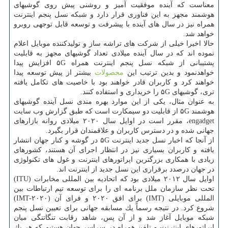
معناست كه آینده موفقیت آمیز و روشنی پیش روی گوشیهای
هوشمند مجهز به این فناوری قرار دارد و شبكه نسل پنجم اینترنت
همراه نیز در سال های آینده با پیشرفت و توسعه قابل توجهی روبرو
خواهد شد.
حالا اخیرا خیلی از شركت های تراشه ساز و تولیدكننده موبایل اعلام
نموده اند كه در سال آینده میلادی تعداد گوشیهای مجهز به قابلیت
پشتیبانی از شبكه نسل پنجم اینترنت همراه ۵G افزایش پیدا
خواهدنمود و بدین ترتیب این
محصولات
بیشتر از پیش توسعه پیدا
خواهند كرد و كاربران قادر خواهند بود با خاصیت های تكامل یافته
تری، گوشیهای ۵G را خریداری و استفاده كنند.
به عنوان مثال، یكی از این موارد بهره مندی نسل آینده گوشیهای
هوشمند ۵G از قابلیت دو سیمكارت است كه طبق گزارش وب سایت
engadget، مقرر است در اوایل سال ۲۰۲۰ میلادی روانه بازارهای
جهانی شده و در دسترس كاربران و علاقمندان قرار بگیرد.
از آنجا كه اخبار نسل جدید اینترنت ۵G در گوشه و كنار جهان انتشار
یافته و كاربران بسیاری نیز در انتظار اجرای آن هستند، كشورهای
زیادی با همكاری بزرگترین اپراتورهای اینترنت و غول های تكنولوژی
در جهان درصدد برقراری این نسل جدید از اینترنت اند.
اوایل سال ۲۰۱۲ میلادی بود كه اتحادیه بین المللی مخابرات (ITU)
تحت نظر سازمان ملل برنامه ای را برای توسعه تیم ارتباطات بین
المللی موبایلی (IMT) برای افق ۲۰۲۰ و فرای آن (IMT-۲۰۲۰)
شروع كرد. در نتیجه رسماً یك مسابقه جهانی برای تعیین نسل پنجم
شبكه موبایل آغاز شد و از آن پس، شاهد رقابت تنگاتنگی میان
اپراتورهای اینترنت و تلفن همراه در سراسر جهان هستیم كه هر یك