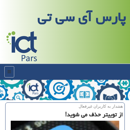
پارس آی سی تی
منو
هشدار به كاربران غیرفعال
از توییتر حذف می شوید!