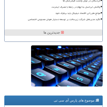
خردسالان در تونل وحشت فیلترشکن ها
واکنش ایرانسل به ابهام در رابطه با مصرف اینترنت
موانع مقرراتی اقتصاد دیجیتال باید برطرف شود
تاکید مدیرعامل شرکت زیرساخت بر توسعه دستیار هوش مصنوعی اختصاصی
جدیدترین ها
موضوع های پارس آی سی تی