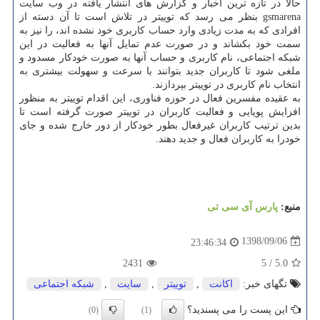
حالا در تازه ترین اخبار و گزارش های انتشار یافته در وب سایت
gsmarena بنظر می رسد كه توییتر در تلاش است تا آن دسته از
افرادی كه به مدت زیادی وارد حساب كاربری خود نشده اند، را نیز به
سمت خود بكشاند و در صورت عدم تمایل آنها به فعالیت در این
شبكه اجتماعی، نام كاربری و حساب آنها به صورت خودكار مسدود و
ملغی شود تا كاربران جدید بتوانند با سرعت و سهولت بیشتری به
انتخاب نام كاربری در توییتر بپردازند.
به عقیده مفسرین فعال در حوزه فناوری، این اقدام توییتر به منظور
افزایش پویایی و فعالیت كاربران در توییتر صورت گرفته است تا
بدین ترتیب كاربران غیرفعال بطور خودكار از دور خارج شده و جای
خودرا به كاربران فعال و جدید دهند.
منبع:
پارس آی سی تی
1398/09/06
23:46:34
2431
5
/
5.0
تگهای خبر:
اكانت
,
توییتر
,
سایت
,
شبكه اجتماعی
این پست را می پسندید؟
(0)
(1)