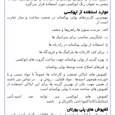
بیشتر به عنوان رنگ اپوکسی مورد استفاده قرار می‌گیرد.
موارد استفاده از اپوکسی
مهمترین کاربردهای پولی پوکساید در صنعت ساخت و ساز عبارت
است از:
الف: مرمت ستون ها،راهروها و سقف
ب: جایگزینی مناسب برای سرامیک ها
ج: استفاده از پولی پوکساید در راه پله ها
د: برای کف کارخانه ها،پارکینگ ها و فرودگاه ها
ه: بهره گیری از پولی پوکساید جهت ساخت گروت های اپوکسی
و: قیرهای اصلاح شده توسط پولی پوکساید
کفپوش های اماکن صنعتی و کارخانه ها عموماً با مواد سمی و یا
خورنده همچون اسیدها ، مواد قلیایی ، روغن و … در تماس می باشند
از همین جهت یکی از بهترین گزینه ها برای این اماکن استفاده از
کفپوش های ساخته شده با پولی پوکساید است.
کفپوش های اپوکسی می توانند ضد اسید،آنتی
استاتیک(کانداکتیو)،انتی باکتریال و… باشند.
کفپوش های پلی یورتان
پلی‌یورتان را اولین بار اوتو بایر در سال ۱۹۳۷ در آلمان کشف کرد و