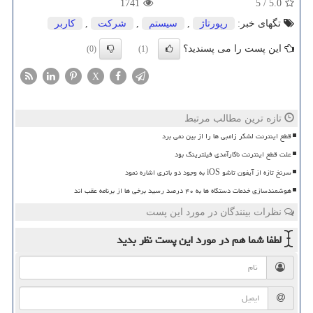
1741
5
/
5.0
تگهای خبر:
رپورتاژ
,
سیستم
,
شركت
,
كاربر
این پست را می پسندید؟
(0)
(1)
X
تازه ترین مطالب مرتبط
قطع اینترنت لشکر زامبی ها را از بین نمی برد
علت قطع اینترنت ناکارآمدی فیلترینگ بود
سرنخ تازه از آیفون تاشو iOS به وجود دو باتری اشاره نمود
هوشمندسازی خدمات دستگاه ها به ۴۰ درصد رسید برخی ها از برنامه عقب اند
نظرات بینندگان در مورد این پست
لطفا شما هم
در مورد این پست
نظر بدید