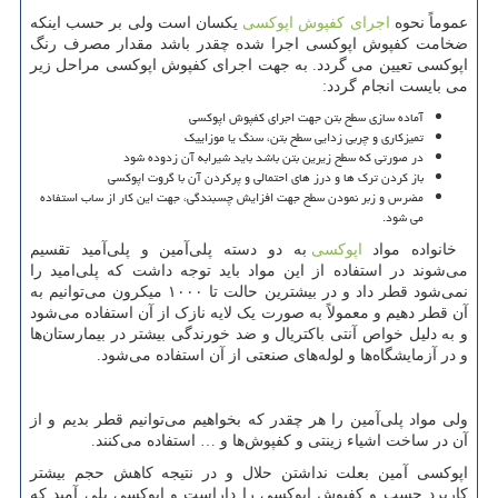
عموماً نحوه
اجرای کفپوش اپوکسی
یکسان است ولی بر حسب اینکه
ضخامت کفپوش اپوکسی اجرا شده چقدر باشد مقدار مصرف رنگ
اپوکسی تعیین می گردد. به جهت اجرای کفپوش اپوکسی مراحل زیر
می بایست انجام گردد:
آماده سازی سطح بتن جهت اجرای کفپوش اپوکسی
تمیزکاری و چربی زدایی سطح بتن، سنگ یا موزاییک
در صورتی که سطح زیرین بتن باشد باید شیرابه آن زدوده شود
باز کردن ترک ها و درز های احتمالی و پرکردن آن با گروت اپوکسی
مضرس و زبر نمودن سطح جهت افزایش چسبندگی، جهت این کار از ساب استفاده
می شود.
خانواده مواد
اپوکسی
به دو دسته پلی‌آمین و پلی‌آمید تقسیم
می‌شوند در استفاده از این مواد باید توجه داشت که پلی‌امید را
نمی‌شود قطر داد و در بیشترین حالت تا ۱۰۰۰ میکرون می‌توانیم به
آن قطر دهیم و معمولاً به صورت یک لایه نازک از آن استفاده می‌شود
و به دلیل خواص آنتی باکتریال و ضد خورندگی بیشتر در بیمارستان‌ها
و در آزمایشگاه‌ها و لوله‌های صنعتی از آن استفاده می‌شود.
ولی مواد پلی‌آمین را هر چقدر که بخواهیم می‌توانیم قطر بدیم و از
آن در ساخت اشیاء زینتی و کفپوش‌ها و … استفاده می‌کنند.
اپوکسی آمین بعلت نداشتن حلال و در نتیجه کاهش حجم بیشتر
کاربرد چسب و کفپوش اپوکسی را داراست و اپوکسی پلی آمید که