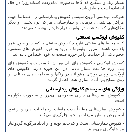
بسیار زیاد و سنگین که گاها به‌صورت تمام‌وقت (شبانه‌روز) در حال
استفاده است منطبق باشد.
شرکت مهندسی آترون سیستم کفپوش بیمارستانی را اختصاصاً جهت
مراکز بهداشتی ، درمانی و بیمارستانی، مراکز توان‌بخشی و دیگر
مکان‌هایی که بهداشت در اولویت قرار دارد را پیشنهاد می‌دهد
کفپوش اپوکسی صنعتی
کلیه محیط های صنعتی نیازمند کفپوش صنعتی با کیفیت و طول عمر
بالا می باشند. امروزه پلیمرها با ورود به حوزه کفپوش های صنعتی،
حجم بالایی از جذابیت را در حوزه صنعت به خود اختصاص داده اند.
کفپوش اپوکسی ، کفپوش های پلی یورتان، کامپوزیت و کفپوش های
پلی اوره جذابیت بسیار بالایی در این حوزه دارند. کفپوش های
اپوکسی و پلی یورتان میتو انند در رنگها و ضخامت های مختلف بر
روی سطح بتن آماده سازی شده اعمال گردند.
ویژگی های سیستم کفپوش بیمارستانی
- کفپوش بیمارستانی دارای سطوحی بی‌درز و به‌صورت یکپارچه
است
- کفپوش بیمارستانی مطلقاً جذب مایعات ازجمله آب ندارد و از نفوذ
آب، روغن و سایر مایعات به خود جلوگیری می‌کنند.
- کفپوش بیمارستانی سبک و کم‌حجم بوده و از ایجاد هرگونه گردوغبار
نیز جلوگیری می‌نماید.