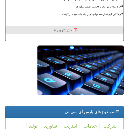
خردسالان در تونل وحشت فیلترشکن ها
واکنش ایرانسل به ابهام در رابطه با مصرف اینترنت
جدیدترین ها
موضوع های پارس آی سی تی
شركت
خدمات
اینترنت
فناوری
تولید