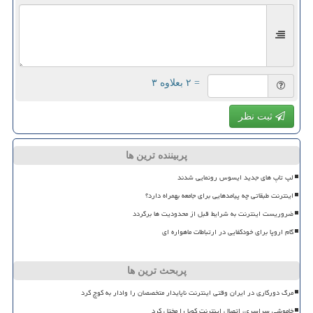
= ۲ بعلاوه ۳
ثبت نظر
پربیننده ترین ها
لپ تاپ های جدید ایسوس رونمایی شدند
اینترنت طبقاتی چه پیامدهایی برای جامعه بهمراه دارد؟
ضروریست اینترنت به شرایط قبل از محدودیت ها برگردد
گام اروپا برای خودکفایی در ارتباطات ماهواره ای
پربحث ترین ها
مرگ دورکاری در ایران وقتی اینترنت ناپایدار متخصصان را وادار به کوچ کرد
خاموشی سراسری، اتصال اینترنت کوبا را مختل کرد