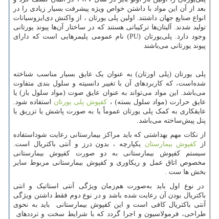
بعد از آن این مواد با داشتن خواص ویژه پیشرفت بسیار زیادی را در
انواع صنایع جهان داشتند. اولین پلی ‌یورتان ، از واکنش دی‌ایزوسیانات
تولید شدند. آلیتان‌ها ترکیباتی هستند که در ساختار آن‌ها پیوند یورتانی
وجود دارد. پلی‌یورتان (
PU
) نام عمومی پلیمرهایی است که دارای
پیوند یورتانی می‌باشند
پلی یورتان (پلی اورتان) به عنوان یک عایق بسیار مناسب شناخته
شده‌است، که کاربردهای آن با تغییر دانسیته و سلول بندی متفاوت
می‌باشد. این مواد می‌تواند به عنوان عایق صوت (مواد سلول باز) یا
عایق حرارت (مواد سلول بسته) ،
کفپوش پلی یورتان
استفاده شود.
عایقکاری به کمک پلی یورتان عموماً یا به صورت پاشش یا تزریق یا
پنل پیش‌ساخته می‌باشد.
از نکات مهم بهداشتی که باید مراکز بیمارستانی رعایت شوداستفاده
از
کفپوش بیمارستان
یکپارچه ، بدون درز و آنتی باکتریال است.
سیستم کفپوش بیمارستانی به دو صورت کفپوش بیمارستانی
مخصوص اتاق عمل و ریکاوری و کفپوش بیمارستانی مربوط سایر
بخش ها ست .
در نوع اول باید به‌صورت هم‌زمان ویژگی آنتی استاتیک و انتی
باکتریال بودن آن رعایت شده باشد و در نوع دوم فقط داشتن ویژگی
آنتی باکتریال کافی است و این کفپوش بیمارستانی باید به نحوی
طراحی، فرمولاسیون و اجرا گردد که با شرایط سخت و ترددهای