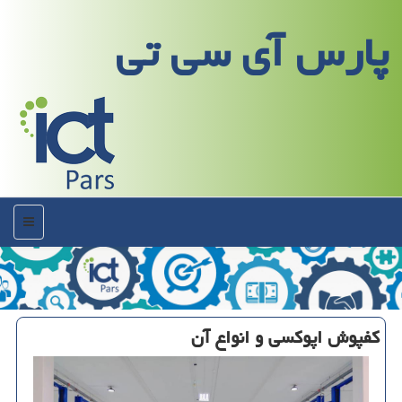
پارس آی سی تی
منو
كفپوش اپوكسی و انواع آن