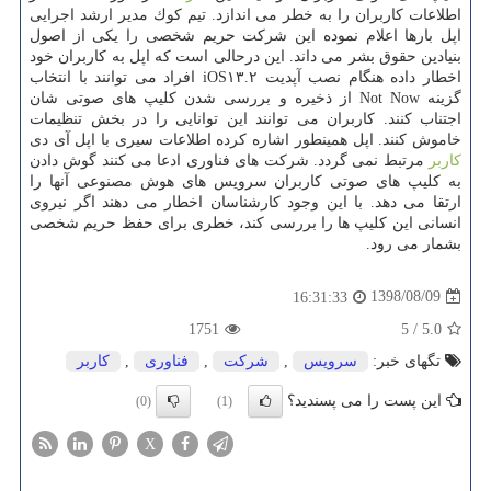
اطلاعات كاربران را به خطر می اندازد. تیم كوك مدیر ارشد اجرایی
اپل بارها اعلام نموده این شركت حریم شخصی را یكی از اصول
بنیادین حقوق بشر می داند. این درحالی است كه اپل به كاربران خود
اخطار داده هنگام نصب آپدیت iOS۱۳.۲ افراد می توانند با انتخاب
گزینه Not Now از ذخیره و بررسی شدن كلیپ های صوتی شان
اجتناب كنند. كاربران می توانند این توانایی را در بخش تنظیمات
خاموش كنند. اپل همینطور اشاره كرده اطلاعات سیری با اپل آی دی
كاربر
مرتبط نمی گردد. شركت های فناوری ادعا می كنند گوش دادن
به كلیپ های صوتی كاربران سرویس های هوش مصنوعی آنها را
ارتقا می دهد. با این وجود كارشناسان اخطار می دهند اگر نیروی
انسانی این كلیپ ها را بررسی كند، خطری برای حفظ حریم شخصی
بشمار می رود.
1398/08/09
16:31:33
1751
5
/
5.0
تگهای خبر:
سرویس
,
شركت
,
فناوری
,
كاربر
این پست را می پسندید؟
(0)
(1)
X