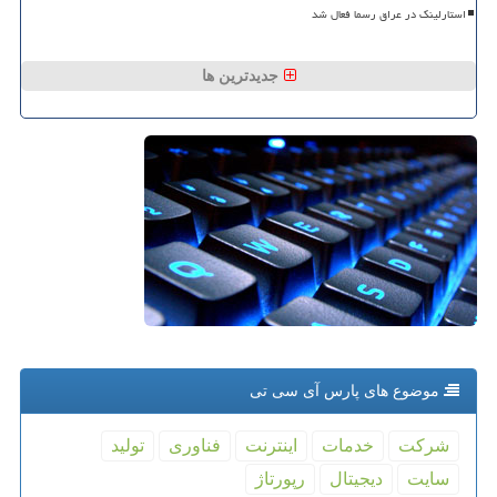
استارلینک در عراق رسما فعال شد
جدیدترین ها
موضوع های پارس آی سی تی
شركت
خدمات
اینترنت
فناوری
تولید
سایت
دیجیتال
رپورتاژ