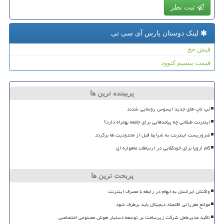
ثبت نظر
لینک دوستان پارس آی سی تی
فیش حج
قیمت بیسیم کنوود
پربیننده ترین ها
لپ تاپ های جدید ایسوس رونمایی شدند
اینترنت طبقاتی چه پیامدهایی برای جامعه بهمراه دارد؟
ضروریست اینترنت به شرایط قبل از محدودیت ها برگردد
گام اروپا برای خودکفایی در ارتباطات ماهواره ای
پربحث ترین ها
واکنش ایرانسل به ابهام در رابطه با مصرف اینترنت
موانع مقرراتی اقتصاد دیجیتال باید برطرف شود
تاکید مدیرعامل شرکت زیرساخت بر توسعه دستیار هوش مصنوعی اختصاصی