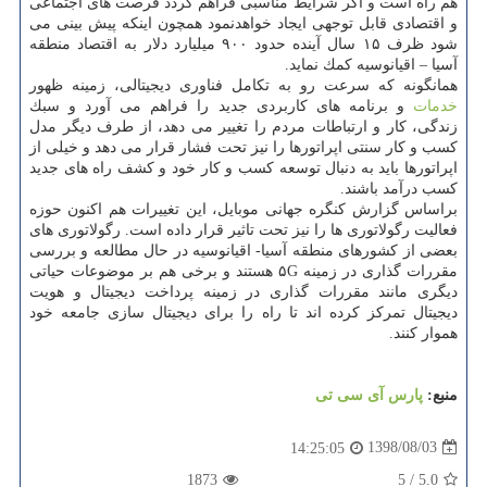
هم راه است و اگر شرایط مناسبی فراهم گردد فرصت های اجتماعی
و اقتصادی قابل توجهی ایجاد خواهدنمود همچون اینكه پیش بینی می
شود ظرف ۱۵ سال آینده حدود ۹۰۰ میلیارد دلار به اقتصاد منطقه
آسیا – اقیانوسیه كمك نماید.
همانگونه كه سرعت رو به تكامل فناوری دیجیتالی، زمینه ظهور
خدمات
و برنامه های كاربردی جدید را فراهم می آورد و سبك
زندگی، كار و ارتباطات مردم را تغییر می دهد، از طرف دیگر مدل
كسب و كار سنتی اپراتورها را نیز تحت فشار قرار می دهد و خیلی از
اپراتورها باید به دنبال توسعه كسب و كار خود و كشف راه های جدید
كسب درآمد باشند.
براساس گزارش كنگره جهانی موبایل، این تغییرات هم اكنون حوزه
فعالیت رگولاتوری ها را نیز تحت تاثیر قرار داده است. رگولاتوری های
بعضی از كشورهای منطقه آسیا- اقیانوسیه در حال مطالعه و بررسی
مقررات گذاری در زمینه ۵G هستند و برخی هم بر موضوعات حیاتی
دیگری مانند مقررات گذاری در زمینه پرداخت دیجیتال و هویت
دیجیتال تمركز كرده اند تا راه را برای دیجیتال سازی جامعه خود
هموار كنند.
منبع:
پارس آی سی تی
1398/08/03
14:25:05
1873
5
/
5.0