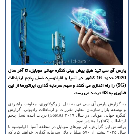
پارس آی سی تی: طبق پیش بینی كنگره جهانی موبایل، تا آخر سال
2020 حدود 16 كشور در آسیا و اقیانوسیه نسل پنجم ارتباطات
(5G) را راه اندازی می كنند و سهم سرمایه گذاری اپراتورها از این
فنآوری به 63 درصد می رسد.
به گزارش پارس آی سی تی به نقل از رگولاتوری، معاونت راهبردی
و توسعه بازار سازمان تنظیم مقررات و ارتباطات رادیوئی، گزارش
كنگره جهانی موبایل در سال ۲۰۱۹ (GSMA) درباب آینده نسل پنجم
ارتباطات (۵G) را منتشر نمود.
براساس این گزارش، اپراتورهای موبایل در منطقه آسیا- اقیانوسیه تا
سال ۲۰۲۵ بیشتر از ۵۷۰ میلیارد دلار سرمایه گذاری خواهند كرد كه