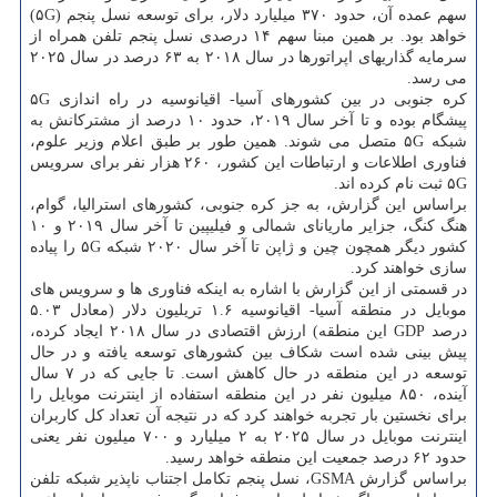
سهم عمده آن، حدود ۳۷۰ میلیارد دلار، برای توسعه نسل پنجم (۵G)
خواهد بود. بر همین مبنا سهم ۱۴ درصدی نسل پنجم تلفن همراه از
سرمایه گذاریهای اپراتورها در سال ۲۰۱۸ به ۶۳ درصد در سال ۲۰۲۵
می رسد.
كره جنوبی در بین كشورهای آسیا- اقیانوسیه در راه اندازی ۵G
پیشگام بوده و تا آخر سال ۲۰۱۹، حدود ۱۰ درصد از مشتركانش به
شبكه ۵G متصل می شوند. همین طور بر طبق اعلام وزیر علوم،
فناوری اطلاعات و ارتباطات این كشور، ۲۶۰ هزار نفر برای سرویس
۵G ثبت نام كرده اند.
براساس این گزارش، به جز كره جنوبی، كشورهای استرالیا، گوام،
هنگ كنگ، جزایر ماریانای شمالی و فیلیپین تا آخر سال ۲۰۱۹ و ۱۰
كشور دیگر همچون چین و ژاپن تا آخر سال ۲۰۲۰ شبكه ۵G را پیاده
سازی خواهند كرد.
در قسمتی از این گزارش با اشاره به اینكه فناوری ها و سرویس های
موبایل در منطقه آسیا- اقیانوسیه ۱.۶ تریلیون دلار (معادل ۵.۰۳
درصد GDP این منطقه) ارزش اقتصادی در سال ۲۰۱۸ ایجاد كرده،
پیش بینی شده است شكاف بین كشورهای توسعه یافته و در حال
توسعه در این منطقه در حال كاهش است. تا جایی كه در ۷ سال
آینده، ۸۵۰ میلیون نفر در این منطقه استفاده از اینترنت موبایل را
برای نخستین بار تجربه خواهند كرد كه در نتیجه آن تعداد كل كاربران
اینترنت موبایل در سال ۲۰۲۵ به ۲ میلیارد و ۷۰۰ میلیون نفر یعنی
حدود ۶۲ درصد جمعیت این منطقه خواهد رسید.
براساس گزارش GSMA، نسل پنجم تكامل اجتناب ناپذیر شبكه تلفن