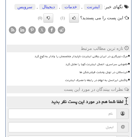
تگهای خبر:
اینترنت
,
خدمات
,
دیجیتال
,
سرویس
این پست را می پسندید؟
(0)
(1)
X
تازه ترین مطالب مرتبط
مرگ دورکاری در ایران وقتی اینترنت ناپایدار متخصصان را وادار به کوچ کرد
خاموشی سراسری، اتصال اینترنت کوبا را مختل کرد
خردسالان در تونل وحشت فیلترشکن ها
واکنش ایرانسل به ابهام در رابطه با مصرف اینترنت
نظرات بینندگان در مورد این پست
لطفا شما هم
در مورد این پست
نظر بدید