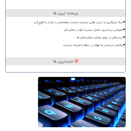
پربحث ترین ها
مرگ دورکاری در ایران وقتی اینترنت ناپایدار متخصصان را وادار به کوچ کرد
خاموشی سراسری، اتصال اینترنت کوبا را مختل کرد
خردسالان در تونل وحشت فیلترشکن ها
واکنش ایرانسل به ابهام در رابطه با مصرف اینترنت
جدیدترین ها