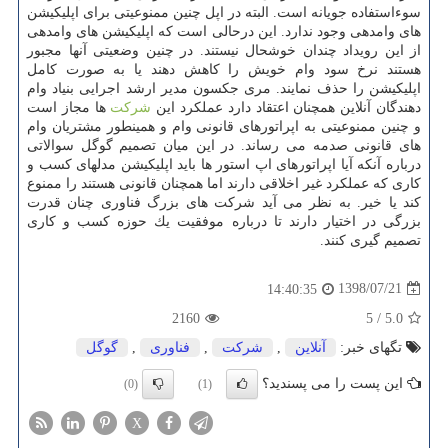
سوءاستفاده جویانه است. البته در اپل چنین ممنوعیتی برای اپلیكیشن
های وامدهی وجود ندارد. این درحالی است كه اپلیكیشن های وامدهی
از این رویداد چندان خوشحال نیستند. در چنین وضعیتی آنها مجبور
هستند نرخ سود وام خویش را كاهش دهند یا به صورت كامل
اپلیكیشن را حذف نمایند. مری جكسون مدیر ارشد اجرایی بنیاد وام
دهندگان آنلاین همچنان اعتقاد دارد عملكرد این
شركت
ها مجاز است
و چنین ممنوعیتی به اپراتورهای قانونی وام و همینطور مشتریان وام
های قانونی صدمه می رساند. در این میان تصمیم گوگل سوالاتی
درباره آنكه آیا اپراتورهای اپ استور ها باید اپلیكیشن مدلهای كسب و
كاری كه عملكرد غیر اخلاقی دارند اما همچنان قانونی هستند را ممنوع
كند یا خیر. به نظر می آید شركت های بزرگ فناوری چنان قدرت
بزرگی در اختیار دارند تا درباره موفقیت یك حوزه كسب و كاری
تصمیم گیری كنند.
1398/07/21
14:40:35
2160
5
/
5.0
تگهای خبر:
آنلاین
,
شركت
,
فناوری
,
گوگل
این پست را می پسندید؟
(0)
(1)
X