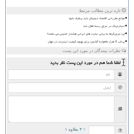
تازه ترین مطالب مرتبط
موانع مقرراتی اقتصاد دیجیتال باید برطرف شود
استارلینک در عراق رسما فعال شد
چرا مرورگرها به برخی سایت های ایرانی هشدار امنیتی می دهند؟
پرتاب 5 هزار ماهواره آمازون برای بهبود کیفیت اینترنت در جهان
نظرات بینندگان در مورد این پست
لطفا شما هم
در مورد این پست
نظر بدید
= ۳ بعلاوه ۱