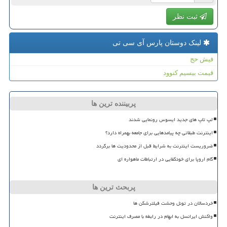
ثبت نظر
لینک دوستان پارس آی سی تی
فیش حج
قیمت بیسیم کنوود
پربیننده ترین ها
لپ تاپ های جدید ایسوس رونمایی شدند
اینترنت طبقاتی چه پیامدهایی برای جامعه بهمراه دارد؟
ضروریست اینترنت به شرایط قبل از محدودیت ها برگردد
گام اروپا برای خودکفایی در ارتباطات ماهواره ای
پربحث ترین ها
خردسالان در تونل وحشت فیلترشکن ها
واکنش ایرانسل به ابهام در رابطه با مصرف اینترنت