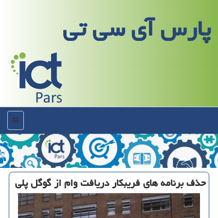
پارس آی سی تی
منو
حذف برنامه های فریبكار دریافت وام از گوگل پلی