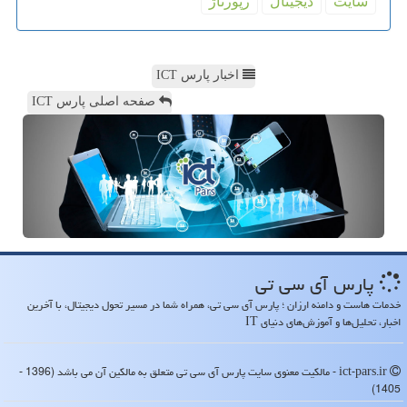
سایت
دیجیتال
رپورتاژ
اخبار پارس ICT
صفحه اصلی پارس ICT
پارس آی سی تی
خدمات هاست و دامنه ارزان ؛ پارس آی سی تی، همراه شما در مسیر تحول دیجیتال، با آخرین
اخبار، تحلیل‌ها و آموزش‌های دنیای IT
ict-pars.ir - مالکیت معنوی سایت پارس آی سی تی متعلق به مالکین آن می باشد (1396 -
1405)