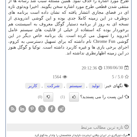
طرح مورد اشاره را حذف نمود. همین مسئله سبب شد رسانه ها از
منتفی شدن قطعی طرح مورد اشاره سخن بگویند. اخیرا ویدئوی تازه
ای در فضای مجازی انتشار یافته كه نشان داده است برنامه های
دوطرف در این زمینه كاملا جدی بوده و این گوشی اندرویدی از
نسخه ای به روز از برنامه دستیار گوگل معروف به اسیستنت هم
برخوردار بوده كه استفاده از خیلی از قابلیت های سیستم عامل
اندروید را تسهیل می كرده است. یك برنامه خاص دیگر در این
گوشی Chrome Fun نام داشته كه برای تسهیل دسترسی به كروم،
اجرای برخی بازی ها و غیره كاربرد داشته است. نوكیا و گوگل هنوز
در این زمینه اظهارنظری نداشته اند.
1398/06/30
20:12:36
1564
5
/
5.0
تگهای خبر:
تولید
,
سیستم
,
شركت
,
كاربر
این پست را می پسندید؟
(0)
(1)
X
تازه ترین مطالب مرتبط
مرگ دورکاری در ایران وقتی اینترنت ناپایدار متخصصان را وادار به کوچ کرد