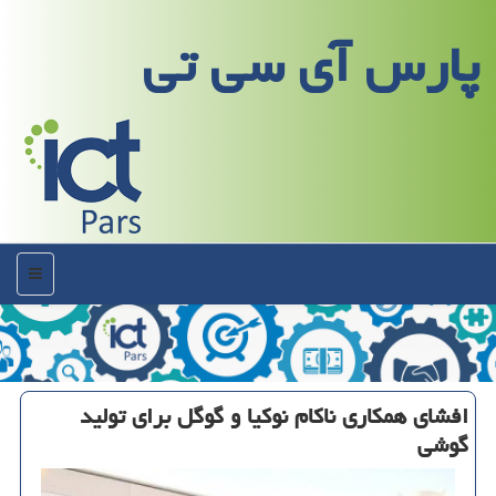
پارس آی سی تی
منو
افشای همكاری ناكام نوكیا و گوگل برای تولید
گوشی