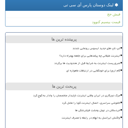
لینک دوستان پارس آی سی تی
فیش حج
قیمت بیسیم کنوود
پربیننده ترین ها
لپ تاپ های جدید ایسوس رونمایی شدند
اینترنت طبقاتی چه پیامدهایی برای جامعه بهمراه دارد؟
ضروریست اینترنت به شرایط قبل از محدودیت ها برگردد
گام اروپا برای خودکفایی در ارتباطات ماهواره ای
پربحث ترین ها
مرگ دورکاری در ایران وقتی اینترنت ناپایدار متخصصان را وادار به کوچ کرد
خاموشی سراسری، اتصال اینترنت کوبا را مختل کرد
خردسالان در تونل وحشت فیلترشکن ها
واکنش ایرانسل به ابهام در رابطه با مصرف اینترنت