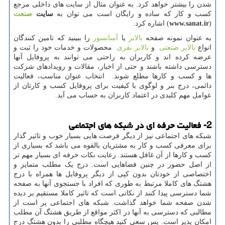
شدن را بیشتر خواهد کرد. به عنوان مثال از سایت های داخلی مرجع
کسب و کار که ساده و رایگان است می توان به
سایت
صنعت
(
www.sanat.ir
) اشاره کرد.
به عنوان نمونه صفحه
بالابر
یا
آسانسور
را ببینید که تامین کنندگان
انواع
بالابر صنعتی
و
بالابر نفری
محصولات و خدمات خود را ثبت و
عرضه کرده اند و کاربران به راحتی می توانند به پروفایل آنها
دسترسی داشته باشند و حتی از اخبار، مقالات و رویدادهای شرکت
ها و کسب و کارها مطلع شوند. انتخاب عنوان مناسب، فعالیت
دائمی، درج بنر و لوگوی با کیفیت برای پروفایل کسب و کارتان از
عوامل مهم کلیدی در اعتماد کاربران به حساب می آید.
2- فعالیت حرفه ای در شبکه های اجتماعی
شبکه های اجتماعی نیز از دیگر فرصت هایی بسیار خوب و تاثیر گذار
برای معرفی کسب و کار به مشتریان بالقوه می باشد که بسیاری از
کسب و کارها از آن غافل هستند. رعایت نکات حرفه ای بسیار مهم تر
از اصل حضور در چنین فضاهایی است. درج یک مطلب متمایز و
اختصاصی از خودتان بدون کپی از دیگر پروفایل ها همراه با درج
هشتگ های کاملا مرتبط به طوری که افراد با جستجوی آنها به صفحه
شما دسترسی پیدا کنند از نکاتی است که تاثیر کاملا مستقیم بر دیده
شدن صفحه شما خواهد گذاشت. شبکه های اجتماعی پر است از
مطالبی که دسترسی به آنها در اکثر مواقع از طریق هشتگ آن مطلب
امکان پذیر است. پس سعی کنید هیچگاه مطلبی را بدون هشتگ درج