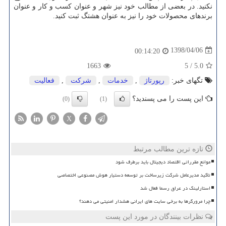
نکنید. در بعضی از مطالب خود نیز شهر و عنوان کسب و کار و عنوان
برندهای محصولات خود را نیز به عنوان هشتگ ثبت کنید.
1398/04/06
00:14:20
1663
5
/
5.0
تگهای خبر:
رپورتاژ
,
خدمات
,
شركت
,
فعالیت
این پست را می پسندید؟
(0)
(1)
X
تازه ترین مطالب مرتبط
موانع مقرراتی اقتصاد دیجیتال باید برطرف شود
تاکید مدیرعامل شرکت زیرساخت بر توسعه دستیار هوش مصنوعی اختصاصی
استارلینک در عراق رسما فعال شد
چرا مرورگرها به برخی سایت های ایرانی هشدار امنیتی می دهند؟
نظرات بینندگان در مورد این پست