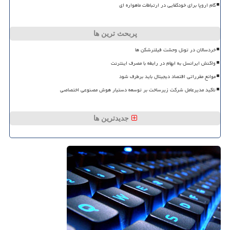
گام اروپا برای خودکفایی در ارتباطات ماهواره ای
پربحث ترین ها
خردسالان در تونل وحشت فیلترشکن ها
واکنش ایرانسل به ابهام در رابطه با مصرف اینترنت
موانع مقرراتی اقتصاد دیجیتال باید برطرف شود
تاکید مدیرعامل شرکت زیرساخت بر توسعه دستیار هوش مصنوعی اختصاصی
جدیدترین ها