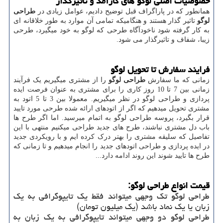
خصوصیات اصلی لوگو های کارآمد و تاثیرگذار
همانطور که در پاراگراف قبل توضیح دادیم، عوامل زیادی در
طراحی
لوگو
تاثیر گذار هستند و هنگامیکه تمامی آن موارد به طور خلاقانه ای
به کار گرفته شود ناخودآگاه طرحی که لوگو به خود میگیرد، طرحی
زیبا، شفاف و تاثیرگذار می شود.
فرایند سفارش تا تحویل لوگو
زمانی که ما سفارش
طراحی لوگو
را از مشتری میگیریم یک فرآیند
زمانی بین 7 تا 10 روز کاری را برای مشتری به عنوان فرصت ایده
پردازی و طراحی لوگو در نظر میگیریم. معمولا بین 3 تا 5 اتود به
مشتری تحویل میدهیم که اگر از اتودهای ارائه شده طرحی مورد تایید
قرار بگیرد، پروسه طراحی لوگو به اتمام میرسید. اما اگر طرح ها
باب دل مشتری نباشند، طرح های جدید طراحی میکنیم منتهی با این
تفاصیل که سلیقه مشتری را بهتر درک کرده ایم و با رویکردی جدید
در ایده پردازی و طراحی اتودهای جدید را انجام میدهیم و تا زمانی که
طرح ها تایید شوند این روند ادامه دارد...
قیمت انواع طراحی لوگو:
طراحی لوگو تک وجهی میتواند فقط یک تایپوگرافی به یک
زبان یا یک نماد باشد (یک میلیون تومان)
طراحی لوگو دو وجهی میتواند تایپوگرافی به یک زبان به