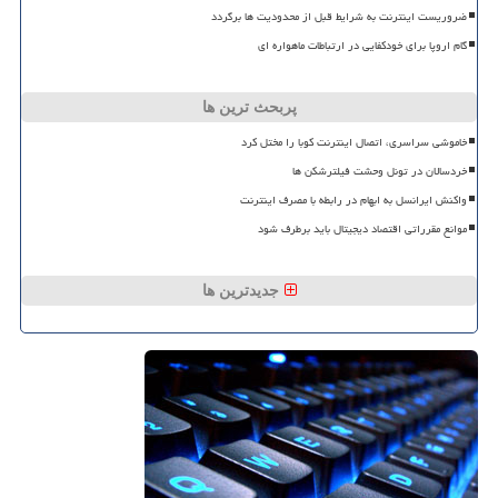
ضروریست اینترنت به شرایط قبل از محدودیت ها برگردد
گام اروپا برای خودکفایی در ارتباطات ماهواره ای
پربحث ترین ها
خاموشی سراسری، اتصال اینترنت کوبا را مختل کرد
خردسالان در تونل وحشت فیلترشکن ها
واکنش ایرانسل به ابهام در رابطه با مصرف اینترنت
موانع مقرراتی اقتصاد دیجیتال باید برطرف شود
جدیدترین ها