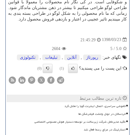
و شکوفایی است. در کی نگار نام محصولات را معمولا با قوانین
طراحی لوگو طراحی میکنیم تا بیشتر در ذهن مشتریان ماندگار شود.
زمانی که ما نام محصولی را به شکل لوگو در طراحی بسته بندی به
کار میبندیم تاثیر عجیبی در اعتبار و بازدهی فروش محصول دارد.
1398/03/23
21:45:29
2604
5
/
5.0
تگهای خبر:
رپورتاژ
,
آنلاین
,
تبلیغات
,
تكنولوژی
این پست را می پسندید؟
(0)
(1)
X
تازه ترین مطالب مرتبط
خاموشی سراسری، اتصال اینترنت کوبا را مختل کرد
خردسالان در تونل وحشت فیلترشکن ها
تاکید مدیرعامل شرکت زیرساخت بر توسعه دستیار هوش مصنوعی اختصاصی
استارلینک در عراق رسما فعال شد