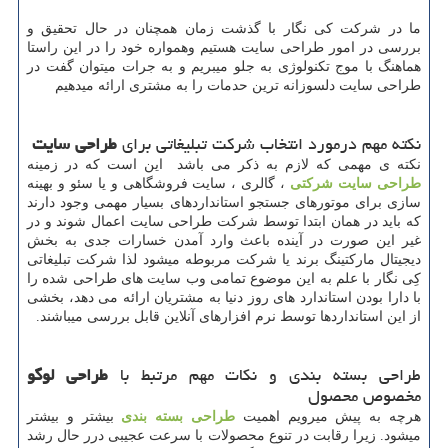
ما در شرکت کی نگار با گذشت زمان همچنان در حال تحقیق و
بررسی در امور طراحی سایت هستیم وهمواره خود را در این راستا
هماهنگ با موج تکنولوژی به جلو میبریم و به جرات میتوان گفت در
طراحی سایت دلسوزانه ترین حدمات را به مشتری ارائه میدهیم
نکته مهم درمورد انتخاب شرکت تبلیغاتی برای
طراحی سایت
نکته ی مهمی که لازم به ذکر می باشد این است که در زمینه
طراحی سایت شرکتی
، گالری ، سایت فروشگاهی و یا سئو و بهینه
سازی برای موتورهای جستجو استانداردهای بسیار مهمی وجود دارند
که باید در همان ابتدا توسط شرکت طراحی سایت اعمال شوند و در
غیر این صورت در آینده باعث وارد آمدن خسارات جدی به بخش
دیجیتال مارکتینگ برند یا شرکت مربوطه میشود لذا شرکت تبلیغاتی
کِی نگار با علم به این موضوع تمامی وب سایت های طراحی شده را
با دارا بودن استاندارد های روز دنیا به مشتریان ارائه می دهد، بخشی
از این استانداردها توسط نرم افزارهای آنلاین قابل بررسی میباشند.
طراحی بسته بندی و نکات مهم مرتبط با
طراحی لوگو
مخصوص محصول
هرچه به پیش میرویم اهمیت
طراحی بسته بندی
بیشتر و بیشتر
میشود. زیرا رقابت در تنوع محصولات با سرعت عجیبی درر حال رشد