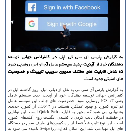
به گزارش پارس آی سی تی اپل در كنفرانس جهانی توسعه
دهندگان خود از آپدیت جدید سیستم عامل آی او اس رونمایی نمود
كه شامل قابلیت های مختلف همچون سوییپ تایپینگ و خصوصیت
های امنیتی جدید است.
به گزارش پارس آی سی تی به نقل از دیلی میل، روز گذشته اپل در
كنفرانس جهانی توسعه دهندگان خود از آپدیت جدید سیستم عامل
یعنی iOS ۱۳ رونمایی نمود. خصوصیت های جالب این سیستم عامل
تم تیره كیبورد و بهبود عملكرد هستند. در iOS۱۳، از كیبورد جدیدی
پشتیبانی می شود كه مجهز به قابلیت Quick Path است. این توانایی
در حقیقت امكان تایپ كردن با كشیدن انگشت روی كلیدهای كیبورد
است. این نوع تایپ قبلاً فقط از راه كیبوردهای طرف سوم در دستگاه
های اپل مهیا می شد. این امكان كه Swipe typing نامیده می شود به