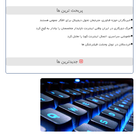
پربحث ترین ها
خبرنگاران حوزه فناوری، مترجمان تحول دیجیتال برای افکار عمومی هستند
مرگ دورکاری در ایران وقتی اینترنت ناپایدار متخصصان را وادار به کوچ کرد
خاموشی سراسری، اتصال اینترنت کوبا را مختل کرد
خردسالان در تونل وحشت فیلترشکن ها
جدیدترین ها