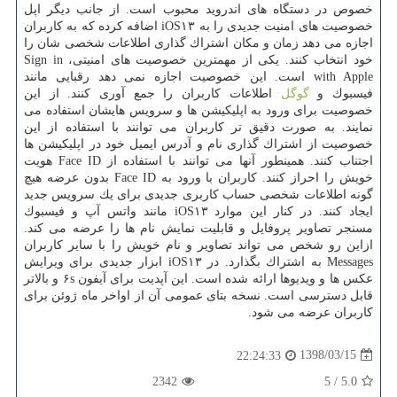
خصوص در دستگاه های اندروید محبوب است. از جانب دیگر اپل
خصوصیت های امنیت جدیدی را به iOS۱۳ اضافه كرده كه به كاربران
اجازه می دهد زمان و مكان اشتراك گذاری اطلاعات شخصی شان را
خود انتخاب كنند. یكی از مهمترین خصوصیت های امنیتی، Sign in
with Apple است. این خصوصیت اجازه نمی دهد رقبایی مانند
فیسبوك و
گوگل
اطلاعات كاربران را جمع آوری كنند. از این
خصوصیت برای ورود به اپلیكیشن ها و سرویس هایشان استفاده می
نمایند. به صورت دقیق تر كاربران می توانند با استفاده از این
خصوصیت از اشتراك گذاری نام و آدرس ایمیل خود در اپلیكیشن ها
اجتناب كنند. همینطور آنها می توانند با استفاده از Face ID هویت
خویش را احراز كنند. كاربران با ورود به Face ID بدون عرضه هیچ
گونه اطلاعات شخصی حساب كاربری جدیدی برای یك سرویس جدید
ایجاد كنند. در كنار این موارد iOS۱۳ مانند واتس آپ و فیسبوك
مسنجر تصاویر پروفایل و قابلیت نمایش نام ها را عرضه می كند.
ازاین رو شخص می تواند تصاویر و نام خویش را با سایر كاربران
Messages به اشتراك بگذارد. در iOS۱۳ ابزار جدیدی برای ویرایش
عكس ها و ویدیوها ارائه شده است. این آپدیت برای آیفون ۶s و بالاتر
قابل دسترسی است. نسخه بتای عمومی آن از اواخر ماه ژوئن برای
كاربران عرضه می شود.
1398/03/15
22:24:33
2342
5
/
5.0