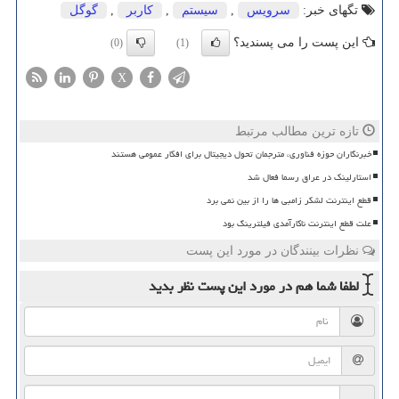
تگهای خبر:
سرویس
,
سیستم
,
كاربر
,
گوگل
این پست را می پسندید؟
(0)
(1)
X
تازه ترین مطالب مرتبط
خبرنگاران حوزه فناوری، مترجمان تحول دیجیتال برای افکار عمومی هستند
استارلینک در عراق رسما فعال شد
قطع اینترنت لشکر زامبی ها را از بین نمی برد
علت قطع اینترنت ناکارآمدی فیلترینگ بود
نظرات بینندگان در مورد این پست
لطفا شما هم
در مورد این پست
نظر بدید