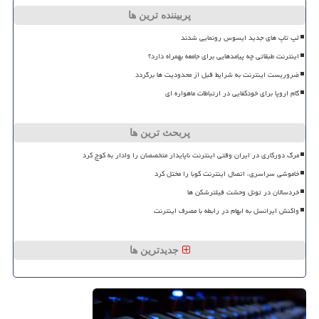
پربیننده ترین ها
لپ تاپ های جدید ایسوس رونمایی شدند
اینترنت طبقاتی چه پیامدهایی برای جامعه بهمراه دارد؟
ضروریست اینترنت به شرایط قبل از محدودیت ها برگردد
گام اروپا برای خودکفایی در ارتباطات ماهواره ای
پربحث ترین ها
مرگ دورکاری در ایران وقتی اینترنت ناپایدار متخصصان را وادار به کوچ کرد
خاموشی سراسری، اتصال اینترنت کوبا را مختل کرد
خردسالان در تونل وحشت فیلترشکن ها
واکنش ایرانسل به ابهام در رابطه با مصرف اینترنت
جدیدترین ها