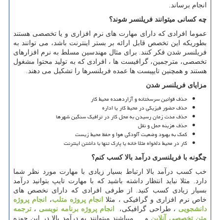
انجام برساند
.
چه کسانی میتوانند فریلنسر شوند؟
عموما افرادی که دارای مهارت های نرم افزاری و یا تخصصی هستند
بطوریکه این تخصص قابل ارائه بر بستر اینترنت باشد، می توانند به
فریلنسر شدن فکر کنند. برای مثال مهندسین مسلط به نرم افزارهای
تخصصی، مترجمین، گرافیست ها ، افرادی که به تولید محتوا مشغول
هستند و همچنین تایپیست ها عمده فریلنسرها را تشکیل می دهند.
مزایای فریلنسر شدن
حذف قوانین سرسختانه و آزاردهنده محیط کار
حذف حضور فیزیکی در محیط کار یا اداره
حذف مدت زمان رسیدن به محل کار در ترافیک سنگین شهرها
حذف هزینه حمل و نقل
کمک به بهبود وضعیت آلودگی هوا و حفظ محیط زیست
کار در محیط دلخواه مثلا خانه یا پارک تنها با داشتن اینترنت
چگونه با فریلنسری درآمد بالا کسب کنم؟
خب کسب درآمد بالا ارتباط بسیار زیادی با مهارت مورد نظر شما
دارد. مثلا نباید انتظار داشته باشید که با مهارت تایپ بتوانید درآمد
بسیار زیادی کسب کنید. از طرفی افرادی که دارای نخصص های
خاص نرم افزاری و گرافیکی ، مثلا
انجام پروژه متلب
،
انجام پروژه
دانشجویی
، طراحی گرافیکی،
انجام پروژه برنامه نویسی
،
ترجمه
متن تخصصی آنلاین
و ... میباشند میتوانند به درآمد بالا در این حوزه