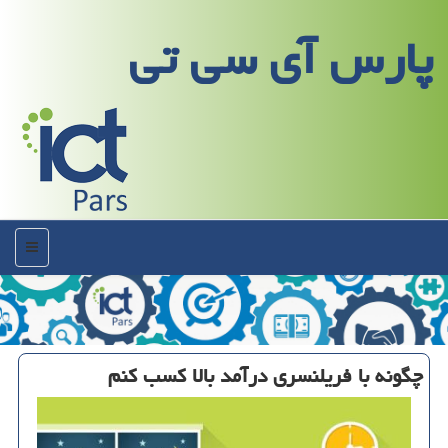
پارس آی سی تی
منو
چگونه با فریلنسری درآمد بالا كسب كنم