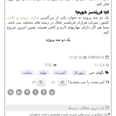
فکر کنند
.
کجا فریلنسر شویم؟
یک دو سه پروژه به عنوان یکی از بزرگترین
سایت پروژه و آنلاین
کشور، میزبان هزاران فریلنسر فعال در زمینه های مختلف می باشد.
شما هم اگر دارای مهارتهای لازم و کافی هستید، همین امروز شروع
کنید.
یک دو سه پروژه
1398/03/14
17:47:10
1752
5
/
5.0
تگهای خبر:
رپورتاژ
,
اینترنت
,
تولید
,
سایت
این پست را می پسندید؟
(0)
(1)
X
تازه ترین مطالب مرتبط
مرگ دورکاری در ایران وقتی اینترنت ناپایدار متخصصان را وادار به کوچ کرد