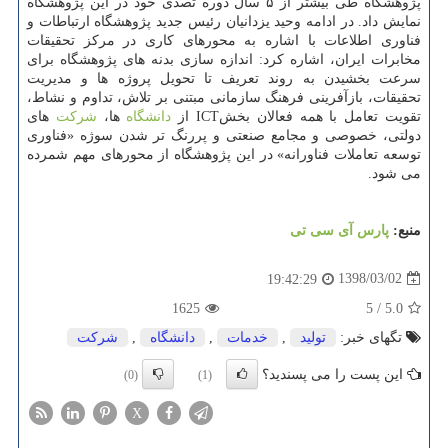
پژوهشگاه طی بیشتر از ۵ سال دوره تصدی خود در این پژوهشگاه
نمایش داد. در ادامه وحید یزدانیان رئیس جدید پژوهشگاه ارتباطات و
فناوری اطلاعات با اشاره به محورهای كاری در مركز تحقیقات
مخابرات ایران، اشاره كرد: اندازه سازی بدنه های پژوهشگاه برای
سرعت بخشیدن به روند تعریف تا تحویل پروژه ها و مدیریت
تحقیقات، بازآفرینی فرهنگ سازمانی مبتنی بر تلاش، تداوم و نشاط،
تقویت تعامل با همه فعالان بخشICT از
دانشگاه
ها،
شركت
های
دولتی، خصوصی و مجامع صنعتی و پررنگ تر شدن سوژه «فناوری
توسعه تعاملات فناورانه» در این پژوهشگاه از محورهای مهم شمرده
می شود.
منبع:
پارس آی سی تی
1398/03/02
19:42:29
1625
5
/
5.0
تگهای خبر:
تولید
,
خدمات
,
دانشگاه
,
شركت
این پست را می پسندید؟
(0)
(1)
X