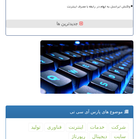
واکنش ایرانسل به ابهام در رابطه با مصرف اینترنت
جدیدترین ها
موضوع های پارس آی سی تی
شركت
خدمات
اینترنت
فناوری
تولید
سایت
دیجیتال
رپورتاژ