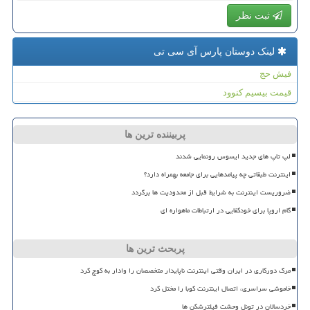
ثبت نظر
لینک دوستان پارس آی سی تی
فیش حج
قیمت بیسیم کنوود
پربیننده ترین ها
لپ تاپ های جدید ایسوس رونمایی شدند
اینترنت طبقاتی چه پیامدهایی برای جامعه بهمراه دارد؟
ضروریست اینترنت به شرایط قبل از محدودیت ها برگردد
گام اروپا برای خودکفایی در ارتباطات ماهواره ای
پربحث ترین ها
مرگ دورکاری در ایران وقتی اینترنت ناپایدار متخصصان را وادار به کوچ کرد
خاموشی سراسری، اتصال اینترنت کوبا را مختل کرد
خردسالان در تونل وحشت فیلترشکن ها