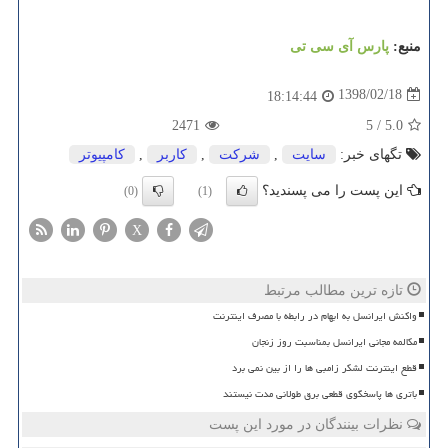
منبع:
پارس آی سی تی
1398/02/18
18:14:44
2471
5
/
5.0
تگهای خبر:
سایت
,
شركت
,
كاربر
,
كامپیوتر
این پست را می پسندید؟
(0)
(1)
X
تازه ترین مطالب مرتبط
واکنش ایرانسل به ابهام در رابطه با مصرف اینترنت
مکالمه مجانی ایرانسل بمناسبت روز زنجان
قطع اینترنت لشکر زامبی ها را از بین نمی برد
باتری ها پاسخگوی قطعی برق طولانی مدت نیستند
نظرات بینندگان در مورد این پست