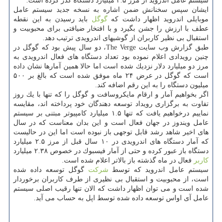
سیستم عامل اندروید از مرز ۲.۵ میلیارد دستگاه گذر كرده است.
ایشان سپس سخنانش ضمن اشاره به نسخه جدید سیستم عامل
موبایلی اندروید اظهار داشت كه
گوگل
باید رسیدن به این نقطه
عطف با ارزش را جشن بگیرد و با افتخار ضیافتی برای محبوبیت و
استقبال بی نظیر كاربران از گوشیهای اندرویدی ترتیب دهد.
طبق گزارش وب سایت The Verge، دو سال پیش بود كه گوگل در
چنین رویدادی اعلام نموده بود تعداد دستگاه های فعال اندرویدی به
مرز دو میلیارد دلار نزدیك شده است اما حالا همین آمارها نشان داده
است كه گوگل در عرض ۲۴ ماه موفق شده است كه بالغ بر ۵۰۰
میلیون دستگاه را به این رقم اضافه كند.
اگر بخواهیم آمار و ارقام مایكروسافت و گوگل را كه تنها با یك روز
تفاوت به برگزاری رویداد توسعه دهندگان خود پرداخته اند، مقایسه
نماییم درخواهیم یافت كه تنها ۱.۵ میلیارد كامپیوتر مبتنی بر سیستم
عامل ویندوز در جهان فعال است و این بدان معناست كه در سال
های اخیر شاهد رشد قابل توجهی باز نبوده است اما این در حالیست
كه آمار دستگاه های اندرویدی در ۱۰ سال قبل از مرز ۲.۵ میلیارد
دستگاه باز عبور كرده و حتی از آمار فیسبوك در خصوص ۲.۳۸ میلیارد
كاربر
فعال در ماه گذشته باز بالاتر اعلام شده است.
سیستم عامل اندروید كه توسط
شركت
گوگل توسعه داده شده
است، از محبوبیت و استقبال بی نظیری از طرف كاربران برخوردار
شده است و می توان اظهار داشت كه الان تنها رقیب اصلی سیستم
عامل آی اواس توسعه داده شده توسط اپل به حساب می آید.