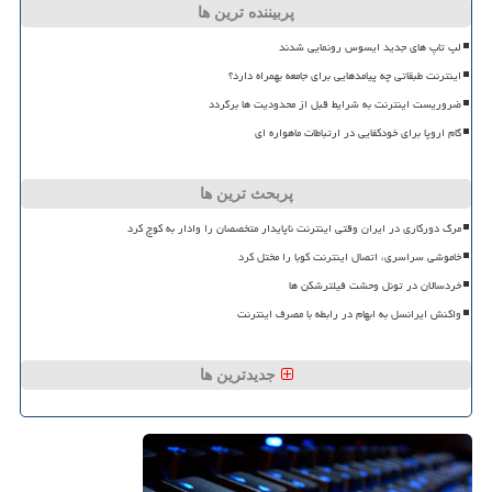
پربیننده ترین ها
لپ تاپ های جدید ایسوس رونمایی شدند
اینترنت طبقاتی چه پیامدهایی برای جامعه بهمراه دارد؟
ضروریست اینترنت به شرایط قبل از محدودیت ها برگردد
گام اروپا برای خودکفایی در ارتباطات ماهواره ای
پربحث ترین ها
مرگ دورکاری در ایران وقتی اینترنت ناپایدار متخصصان را وادار به کوچ کرد
خاموشی سراسری، اتصال اینترنت کوبا را مختل کرد
خردسالان در تونل وحشت فیلترشکن ها
واکنش ایرانسل به ابهام در رابطه با مصرف اینترنت
جدیدترین ها