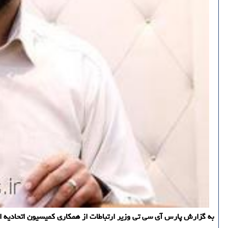
به گزارش پارس آی سی تی وزیر ارتباطات از همكاری كمیسیون اتحادیه ارو