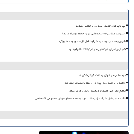
لپ تاپ های جدید ایسوس رونمایی شدند
اینترنت طبقاتی چه پیامدهایی برای جامعه بهمراه دارد؟
ضروریست اینترنت به شرایط قبل از محدودیت ها برگردد
گام اروپا برای خودکفایی در ارتباطات ماهواره ای
خردسالان در تونل وحشت فیلترشکن ها
واکنش ایرانسل به ابهام در رابطه با مصرف اینترنت
موانع مقرراتی اقتصاد دیجیتال باید برطرف شود
تاکید مدیرعامل شرکت زیرساخت بر توسعه دستیار هوش مصنوعی اختصاصی