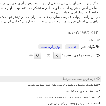
به گزارش پارس آی سی تی به نقل از مهر، محمدجواد آذری جهرمی در توئیت
با ما در پایش ماهواره ای مناطق سیل زده تشكر می كنم. وی اظهار داشت: ب
اضافه كرد: دیپلماسی جواب می دهد.
در این رابطه روابط عمومی سازمان فضایی ایران هم در توئیتر نوشت: ب
برای سیل استان خوزستان عرضه می شود. البته سازمان فضایی ایران، پژ
1398/01/24
15:16:47
5
/
5.0
تگهای خبر:
خدمات
,
وزیر ارتباطات
این پست را می پسندید؟
(0)
(1)
تازه ترین مطالب مرتبط
تاکید مدیرعامل شرکت زیرساخت بر توسعه دستیار هوش مصنوعی اختصاصی
استارلینک در عراق رسما فعال شد
چرا مرورگرها به برخی سایت های ایرانی هشدار امنیتی می دهند؟
توسعه خدمات ارتباطی و اینترنت رایگان در مرز مهران