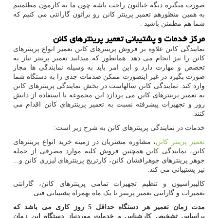
صورت میگیره دیگه خیالتون راحت باشه چون ما به کارمون مطئمنیم
به همین منظورهم تعمیر پرینتر کانن رو براتون گارانتی می کنیم که
شما هم مطمئن باشید .
مرکز خدمات و پشتیبانی تعمیر پرینترهای کانن
نمایندگی کانن علاوه بر فروش پرینترهای کانن تعمیر انواع پرینترهای
کانن را نیز انجام می دهد. همانطور که میدانید تعمیر پرینتر نیاز به
تخصص و مهارت دارد و این امر باید به وسیله نمایندگی ها مجاز
صورت بگیرد در غیر اینصورت ممکن صدمات جدی را به دستگاه شما
وارد کند. نمایندگی کانن سالهاست در بخش نمایندگی پرینترهای کانن
به تعمیر پرینترهای کانن می پردازد این مجموعه با استفاده از دانش
روز و تجهیزات پیشرفته نسبت به تعمیر پرینترهای کانن اقدام می
کنند.
خدمات در نمایندگی پرینترهای کانن به شرح زیر است:
تعمیر پرینتر کانن
، مشاوره مشتریان در زمینه خرید انواع پرینترهای
کانن، نمایندگی کانن همچنین فروش کلیه موارد مصرفی از جمله
جوهر پرینترهای جوهرافشان کانن، کارتریج پرینترهای لیزری کانن و...
نیز پشتیبانی می کند.
کالیبراسیون و تنظیم تجهیزات تمامی پرینترهای کانن، گارانتی
تعمیرات و گارانتی تعمیر پرینتر تا یک ماه بهمراه پشتیبانی فنی
مدت زمان تعمیر هر دستگاه حداقل 5 روز کاری می باشد که
براساس تشخیص کارشناس و خدمات موردنیاز دستگاه این زمان