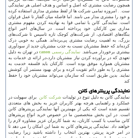
همچون رضایت مشتری که اصل و اساس و هدف اصلی هر نمایندگی
ست. . امروزه تمامی شرکت ها از لفظ مشتری مداری استفاده کرده
و خود را مشتری مدار می نامند. اما فاصله میان گفتار تا عمل فراوان
است. نمایندگی کانن با تمامی قوا به نهادینه کردن مفهوم مشتری
مداری بین کارکنان خود پرداخته است. در سال‌های اخیر انواع
بنگاه‌های اقتصادی، از شرکت‌های کوچک تازه‌ تاسیس تا شرکت‌های
بزرگ، به اهمیت رضایت مشتری پی‌برده‌اند. همگی به خوبی درک
کرده‌اند که حفظ مشتریان نسبت به جذب مشتریان جدید از سودآوری
بیشتری برخوردار می‌باشد.
نمایندگی رسمی
canon
در تهران به دلیل
تعهدی که در برآورده کردن نیاز مشتریان دارد،در ارائه ی خدمات به
مشتریان همواره موفق بوده است. کارکنان باید فلسفه خدمت به
مشتری را به طور دائم تقویت کرده و برای بهبود مستمر آن کوشش
نمایند. بدین طریق است که سازمان می‌تواند مشتریان خود را حفظ
کند
نمایندگی پرینترهای کانن
نمایندگی کانن به دلیل تنوع در تولیدات
شرکت کانن
برای سهولت در
عملکرد و راهنمایی هرچه بهتر کاربران عزیز به بخش های متعددی
تقسیم شده است که یکی از مهمترین آنها نمایندگی پرینترهای کانن
است. در این بخش متخصصین ما در خصوص خرید انواع پرینترهای
کانن مناسب با کسب کارتان، به شما کاربران عزیز مشاوره لازم را
خواهند داد. نمایندگی پرینترهای کانن به شما این امکان را می دهد تا
در امر خرید پرینتر، بهترین انتخاب را داشته باشید زیرا رضایت