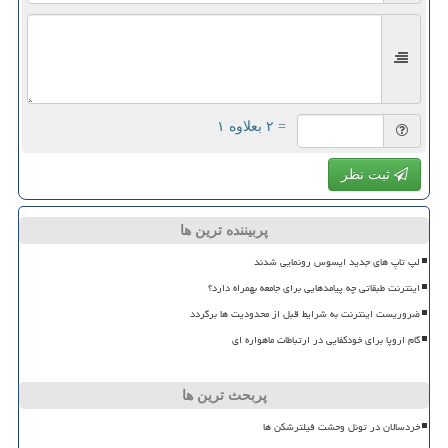
= ۲ بعلاوه ۱
ثبت نظر
پربیننده ترین ها
لپ تاپ های جدید ایسوس رونمایی شدند
اینترنت طبقاتی چه پیامدهایی برای جامعه بهمراه دارد؟
ضروریست اینترنت به شرایط قبل از محدودیت ها برگردد
گام اروپا برای خودکفایی در ارتباطات ماهواره ای
پربحث ترین ها
خردسالان در تونل وحشت فیلترشکن ها