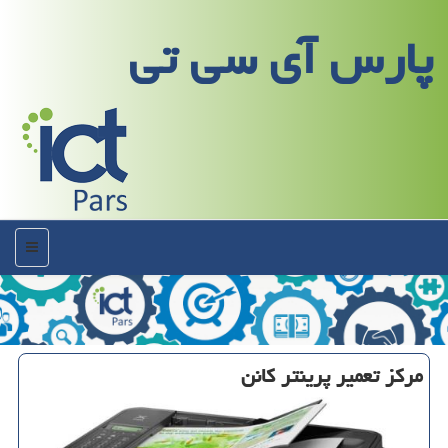
پارس آی سی تی
منو
مركز تعمیر پرینتر كانن