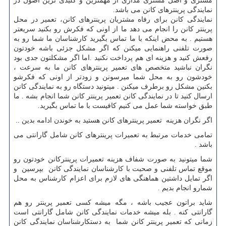
مشتری و اصل مشتری مداری از مهمترین و کلیدی ترین اصول در
نمایندگی پرینترهای کانن می باشد.
نمایندگی کانن برای رفاه مشتریان پرینترهای کانن، تعمیر در محل
پرینتر کانن را انجام می دهد ما از اونی که فکرش رو بکنید سریعتر
هستیم . به محض اینکه با ما تماس بگیرید کارشناسان ما شما رو به
صورت تلفنی راهنمایی میکنن که اگر مشکل جزئی باشه خودتون
رفعش کنید و هزینه ای هم پرداخت نکنید .اما اگر مشکلتون جدی بود
نگران نباشید متخصص های تعمیر پرینترهای کانن ما به سرعت ،
خودشون رو به محل شما میرسونن و زودتر از اونی که فکرشو
بکنین مشکل رو برطرف میکنن . میتونید دستگاه رو به نمایندگی کانن
ارسال کنید تا در نمایندگی کانن تعمیر پرینتر کانن شما انجام بشه . ما
طبق خواسته شما عمل می کنیم کافیست با ما تماس بگیرید.
اگر نگران هزینه تعمیر پرینترهای کانن هستید به خوندن ادامه بدین ..
تمامی خدمات مرتبط به تعمیرات پرینترهای کانن شامل گارانتی می
باشد .
شما میتونید به صورت شفاف هزینه تعمیرات پرینترکانن خودتون رو
موقع تماس تلفنی و صحبت با کارشناسان نمایندگی کانن بپرسین و
اگر تمایل داشتین هماهنگی های لازم برای اعزام کارشناس به محل
شمارو انجام بدیم .
شاید براتون عجیب باشه ، مگه میشه کسی تعمیر پرینتر رو هم
گارانتی کنه . بله میشه خدمات نمایندگی کانن شامل گارانتی است
زمانی که تعمیر پرینتر کانن شما به دستکارشناسان نمایندگی کانن