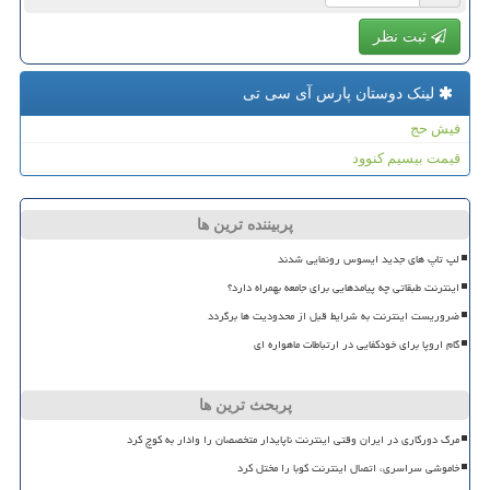
ثبت نظر
لینک دوستان پارس آی سی تی
فیش حج
قیمت بیسیم کنوود
پربیننده ترین ها
لپ تاپ های جدید ایسوس رونمایی شدند
اینترنت طبقاتی چه پیامدهایی برای جامعه بهمراه دارد؟
ضروریست اینترنت به شرایط قبل از محدودیت ها برگردد
گام اروپا برای خودکفایی در ارتباطات ماهواره ای
پربحث ترین ها
مرگ دورکاری در ایران وقتی اینترنت ناپایدار متخصصان را وادار به کوچ کرد
خاموشی سراسری، اتصال اینترنت کوبا را مختل کرد