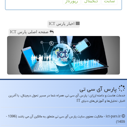
سایت
دیجیتال
رپورتاژ
اخبار پارس ICT
صفحه اصلی پارس ICT
پارس آی سی تی
خدمات هاست و دامنه ارزان ؛ پارس آی سی تی، همراه شما در مسیر تحول دیجیتال، با آخرین
اخبار، تحلیل‌ها و آموزش‌های دنیای IT
ict-pars.ir - مالکیت معنوی سایت پارس آی سی تی متعلق به مالکین آن می باشد (1396 -
1405)