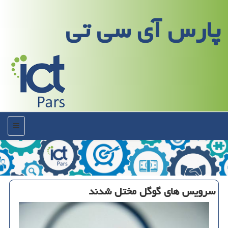
پارس آی سی تی
منو
سرویس های گوگل مختل شدند