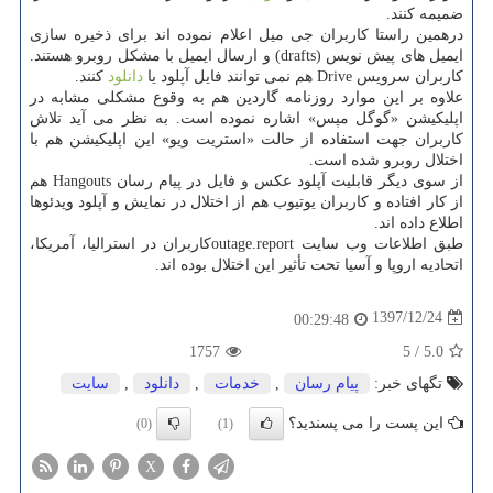
ضمیمه كنند.
درهمین راستا كاربران جی میل اعلام نموده اند برای ذخیره سازی
ایمیل های پیش نویس (drafts) و ارسال ایمیل با مشكل روبرو هستند.
كاربران سرویس Drive هم نمی توانند فایل آپلود یا
دانلود
كنند.
علاوه بر این موارد روزنامه گاردین هم به وقوع مشكلی مشابه در
اپلیكیشن «گوگل مپس» اشاره نموده است. به نظر می آید تلاش
كاربران جهت استفاده از حالت «استریت ویو» این اپلیكیشن هم با
اختلال روبرو شده است.
از سوی دیگر قابلیت آپلود عكس و فایل در پیام رسان Hangouts هم
از كار افتاده و كاربران یوتیوب هم از اختلال در نمایش و آپلود ویدئوها
اطلاع داده اند.
طبق اطلاعات وب سایت outage.reportكاربران در استرالیا، آمریكا،
اتحادیه اروپا و آسیا تحت تأثیر این اختلال بوده اند.
1397/12/24
00:29:48
1757
5
/
5.0
تگهای خبر:
پیام رسان
,
خدمات
,
دانلود
,
سایت
این پست را می پسندید؟
(0)
(1)
X