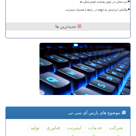
خردسالان در تونل وحشت فیلترشکن ها
واکنش ایرانسل به ابهام در رابطه با مصرف اینترنت
جدیدترین ها
موضوع های پارس آی سی تی
شركت
خدمات
اینترنت
فناوری
تولید