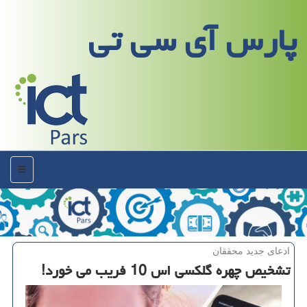
پارس آی سی تی
منو
ادعای جدید محققان
تشخیص چهره گلكسی اس 10 فریب می خورد!