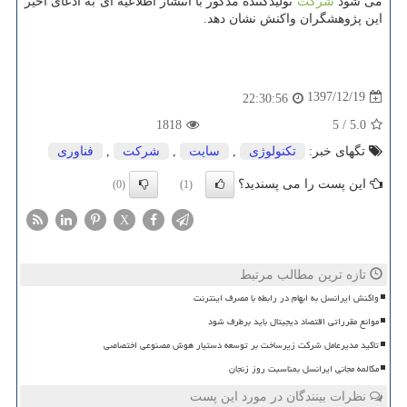
می شود
شركت
تولیدكننده مذكور با انتشار اطلاعیه ای به ادعای اخیر
این پژوهشگران واكنش نشان دهد.
1397/12/19
22:30:56
1818
5
/
5.0
تگهای خبر:
تكنولوژی
,
سایت
,
شركت
,
فناوری
این پست را می پسندید؟
(0)
(1)
X
تازه ترین مطالب مرتبط
واکنش ایرانسل به ابهام در رابطه با مصرف اینترنت
موانع مقرراتی اقتصاد دیجیتال باید برطرف شود
تاکید مدیرعامل شرکت زیرساخت بر توسعه دستیار هوش مصنوعی اختصاصی
مکالمه مجانی ایرانسل بمناسبت روز زنجان
نظرات بینندگان در مورد این پست