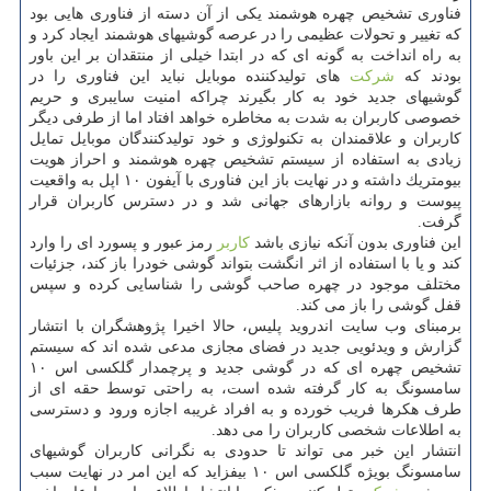
فناوری تشخیص چهره هوشمند یكی از آن دسته از فناوری هایی بود
كه تغییر و تحولات عظیمی را در عرصه گوشیهای هوشمند ایجاد كرد و
به راه انداخت به گونه ای كه در ابتدا خیلی از منتقدان بر این باور
بودند كه
شركت
های تولیدكننده موبایل نباید این فناوری را در
گوشیهای جدید خود به كار بگیرند چراكه امنیت سایبری و حریم
خصوصی كاربران به شدت به مخاطره خواهد افتاد اما از طرفی دیگر
كاربران و علاقمندان به تكنولوژی و خود تولیدكنندگان موبایل تمایل
زیادی به استفاده از سیستم تشخیص چهره هوشمند و احراز هویت
بیومتریك داشته و در نهایت باز این فناوری با آیفون ۱۰ اپل به واقعیت
پیوست و روانه بازارهای جهانی شد و در دسترس كاربران قرار
گرفت.
این فناوری بدون آنكه نیازی باشد
كاربر
رمز عبور و پسورد ای را وارد
كند و یا با استفاده از اثر انگشت بتواند گوشی خودرا باز كند، جزئیات
مختلف موجود در چهره صاحب گوشی را شناسایی كرده و سپس
قفل گوشی را باز می كند.
برمبنای وب سایت اندروید پلیس، حالا اخیرا پژوهشگران با انتشار
گزارش و ویدئویی جدید در فضای مجازی مدعی شده اند كه سیستم
تشخیص چهره ای كه در گوشی جدید و پرچمدار گلكسی اس ۱۰
سامسونگ به كار گرفته شده است، به راحتی توسط حقه ای از
طرف هكرها فریب خورده و به افراد غریبه اجازه ورود و دسترسی
به اطلاعات شخصی كاربران را می دهد.
انتشار این خبر می تواند تا حدودی به نگرانی كاربران گوشیهای
سامسونگ بویژه گلكسی اس ۱۰ بیفزاید كه این امر در نهایت سبب