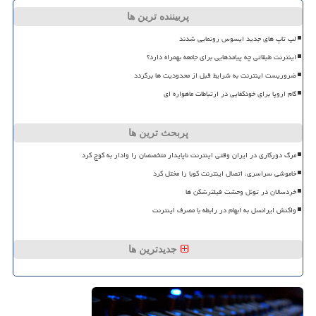
پربیننده ترین ها
لپ تاپ های جدید ایسوس رونمایی شدند
اینترنت طبقاتی چه پیامدهایی برای جامعه بهمراه دارد؟
ضروریست اینترنت به شرایط قبل از محدودیت ها برگردد
گام اروپا برای خودکفایی در ارتباطات ماهواره ای
پربحث ترین ها
مرگ دورکاری در ایران وقتی اینترنت ناپایدار متخصصان را وادار به کوچ کرد
خاموشی سراسری، اتصال اینترنت کوبا را مختل کرد
خردسالان در تونل وحشت فیلترشکن ها
واکنش ایرانسل به ابهام در رابطه با مصرف اینترنت
جدیدترین ها