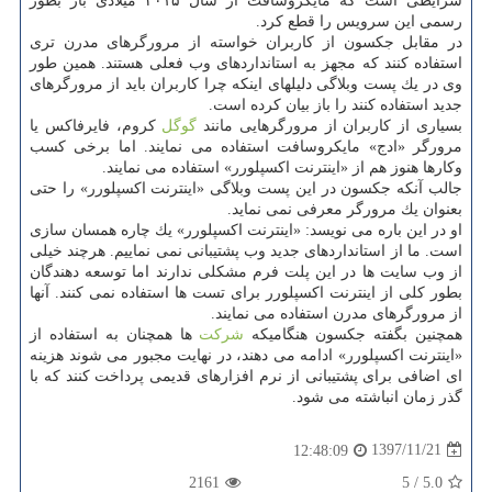
شرایطی است كه مایكروسافت از سال ۲۰۱۵ میلادی باز بطور
رسمی این سرویس را قطع كرد.
در مقابل جكسون از كاربران خواسته از مرورگرهای مدرن تری
استفاده كنند كه مجهز به استانداردهای وب فعلی هستند. همین طور
وی در یك پست وبلاگی دلیلهای اینكه چرا كاربران باید از مرورگرهای
جدید استفاده كنند را باز بیان كرده است.
بسیاری از كاربران از مرورگرهایی مانند
گوگل
كروم، فایرفاكس یا
مرورگر «ادج» مایكروسافت استفاده می نمایند. اما برخی كسب
وكارها هنوز هم از «اینترنت اكسپلورر» استفاده می نمایند.
جالب آنكه جكسون در این پست وبلاگی «اینترنت اكسپلورر» را حتی
بعنوان یك مرورگر معرفی نمی نماید.
او در این باره می نویسد: «اینترنت اكسپلورر» یك چاره همسان سازی
است. ما از استانداردهای جدید وب پشتیبانی نمی نماییم. هرچند خیلی
از وب سایت ها در این پلت فرم مشكلی ندارند اما توسعه دهندگان
بطور كلی از اینترنت اكسپلورر برای تست ها استفاده نمی كنند. آنها
از مرورگرهای مدرن استفاده می نمایند.
همچنین بگفته جكسون هنگامیكه
شركت
ها همچنان به استفاده از
«اینترنت اكسپلورر» ادامه می دهند، در نهایت مجبور می شوند هزینه
ای اضافی برای پشتیبانی از نرم افزارهای قدیمی پرداخت كنند كه با
گذر زمان انباشته می شود.
1397/11/21
12:48:09
2161
5
/
5.0