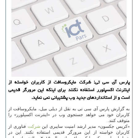
پارس آی سی تی: شركت مایكروسافت از كاربران خواسته از
اینترنت اكسپلورر استفاده نكنند برای اینكه این مرورگر قدیمی
است و از استانداردهای جدید وب پشتیبانی نمی نماید.
به گزارش پارس آی سی تی به نقل از دیلی میل، مایكروسافت از
كاربران خود می خواهد جستجوی وب در «اینترنت اكسپلورر» را
متوقف كنند.
«كریس جكسون» مدیر ارشد امنیت سایبری این
شركت
فناوری از
كاربران خواسته از این مرورگر قدیمی استفاده نكنند. این در