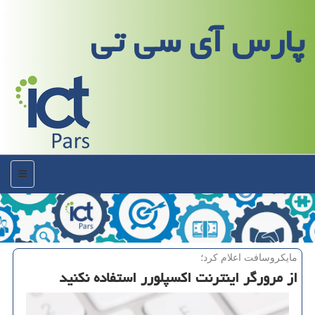
پارس آی سی تی
منو
مایكروسافت اعلام كرد؛
از مرورگر اینترنت اكسپلورر استفاده نكنید