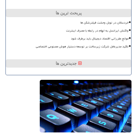
پربحث ترین ها
خردسالان در تونل وحشت فیلترشکن ها
واکنش ایرانسل به ابهام در رابطه با مصرف اینترنت
موانع مقرراتی اقتصاد دیجیتال باید برطرف شود
تاکید مدیرعامل شرکت زیرساخت بر توسعه دستیار هوش مصنوعی اختصاصی
جدیدترین ها