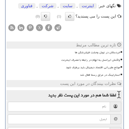
تگهای خبر:
اینترنت
,
سایت
,
شركت
,
فناوری
این پست را می پسندید؟
(0)
(1)
X
تازه ترین مطالب مرتبط
خردسالان در تونل وحشت فیلترشکن ها
واکنش ایرانسل به ابهام در رابطه با مصرف اینترنت
موانع مقرراتی اقتصاد دیجیتال باید برطرف شود
استارلینک در عراق رسما فعال شد
نظرات بینندگان در مورد این پست
لطفا شما هم
در مورد این پست
نظر بدید