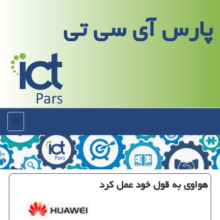
پارس آی سی تی
منو
هواوی به قول خود عمل كرد