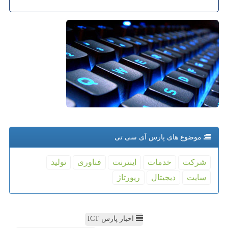
موضوع های پارس آی سی تی
شركت
خدمات
اینترنت
فناوری
تولید
سایت
دیجیتال
رپورتاژ
اخبار پارس ICT