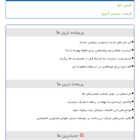
فیش حج
قیمت بیسیم کنوود
پربیننده ترین ها
لپ تاپ های جدید ایسوس رونمایی شدند
اینترنت طبقاتی چه پیامدهایی برای جامعه بهمراه دارد؟
ضروریست اینترنت به شرایط قبل از محدودیت ها برگردد
گام اروپا برای خودکفایی در ارتباطات ماهواره ای
پربحث ترین ها
خردسالان در تونل وحشت فیلترشکن ها
واکنش ایرانسل به ابهام در رابطه با مصرف اینترنت
موانع مقرراتی اقتصاد دیجیتال باید برطرف شود
تاکید مدیرعامل شرکت زیرساخت بر توسعه دستیار هوش مصنوعی اختصاصی
جدیدترین ها