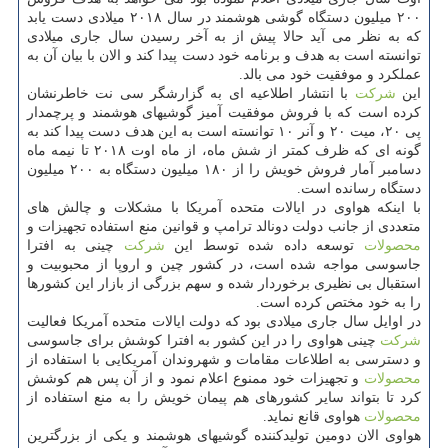
۲۰۰ میلیون دستگاه گوشی هوشمند در سال ۲۰۱۸ میلادی دست یابد
كه به نظر می آید حالا پیش از به آخر رسیدن سال جاری میلادی
توانسته است به هدف و برنامه خود دست پیدا كند و الان با بیان آن به
عملكرد و موفقیت خود می بالد.
این
شركت
با انتشار اطلاعیه ای به گزارشگر سی نت خاطرنشان
كرده است كه با فروش موفقیت آمیز گوشیهای هوشمند و پرچمدار
پی ۲۰، میت ۲۰ و آنر ۱۰ توانسته است به این هدف دست پیدا كند به
گونه ای كه ظرف كمتر از شش ماه، از ماه اوت ۲۰۱۸ تا نیمه ماه
دسامبر آمار فروش خویش را از ۱۸۰ میلیون دستگاه به ۲۰۰ میلیون
دستگاه رسانده است.
با اینكه هواوی در ایالات متحده آمریكا با مشكلات و چالش های
متعددی از جانب دولت دونالد ترامپ و قوانین منع استفاده تجهیزات و
محصولات
توسعه داده شده توسط این
شركت
چینی به افترا
جاسوسی مواجه شده است، در كشور چین و اروپا از محبوبیت و
استقبال بی نظیری برخوردار شده و سهم بزرگی از بازار این كشورها
را به خود مختص كرده است.
در اوایل سال جاری میلادی بود كه دولت ایالات متحده آمریكا فعالیت
شركت
چینی هواوی را در این كشور به افترا كوشش برای جاسوسی
و دسترسی به اطلاعات مقامات و شهروندان آمریكایی با استفاده از
محصولات
و تجهیزات خود ممنوع اعلام نمود و از آن پس هم كوشش
كرد تا بتواند سایر كشورهای هم پیمان خویش را به منع استفاده از
محصولات
هواوی قانع نماید.
هواوی الان دومین تولیدكننده گوشیهای هوشمند و یكی از بزرگترین