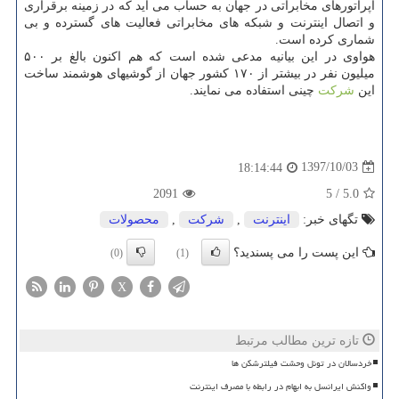
اپراتورهای مخابراتی در جهان به حساب می آید كه در زمینه برقراری
و اتصال اینترنت و شبكه های مخابراتی فعالیت های گسترده و بی
شماری كرده است.
هواوی در این بیانیه مدعی شده است كه هم اكنون بالغ بر ۵۰۰
میلیون نفر در بیشتر از ۱۷۰ كشور جهان از گوشیهای هوشمند ساخت
این
شركت
چینی استفاده می نمایند.
1397/10/03
18:14:44
2091
5
/
5.0
تگهای خبر:
اینترنت
,
شركت
,
محصولات
این پست را می پسندید؟
(0)
(1)
X
تازه ترین مطالب مرتبط
خردسالان در تونل وحشت فیلترشکن ها
واکنش ایرانسل به ابهام در رابطه با مصرف اینترنت