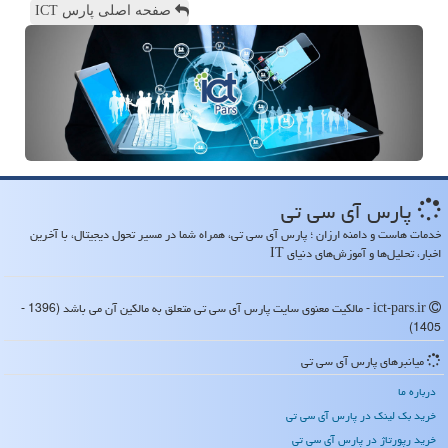
صفحه اصلی پارس ICT
پارس آی سی تی
خدمات هاست و دامنه ارزان ؛ پارس آی سی تی، همراه شما در مسیر تحول دیجیتال، با آخرین
اخبار، تحلیل‌ها و آموزش‌های دنیای IT
ict-pars.ir - مالکیت معنوی سایت پارس آی سی تی متعلق به مالکین آن می باشد (1396 -
1405)
میانبرهای پارس آی سی تی
درباره ما
خرید بک لینک در پارس آی سی تی
خرید رپورتاژ در پارس آی سی تی