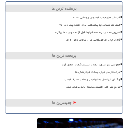
پربیننده ترین ها
لپ تاپ های جدید ایسوس رونمایی شدند
اینترنت طبقاتی چه پیامدهایی برای جامعه بهمراه دارد؟
ضروریست اینترنت به شرایط قبل از محدودیت ها برگردد
گام اروپا برای خودکفایی در ارتباطات ماهواره ای
پربحث ترین ها
خاموشی سراسری، اتصال اینترنت کوبا را مختل کرد
خردسالان در تونل وحشت فیلترشکن ها
واکنش ایرانسل به ابهام در رابطه با مصرف اینترنت
موانع مقرراتی اقتصاد دیجیتال باید برطرف شود
جدیدترین ها