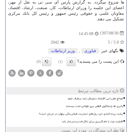
ها شروع میگردد. به گزارش پارس آی سی تی به نقل از مهر،
اعضای این جلسه را وزرای ارتباطات، كار، صنعت، ارشاد، اقتصاد،
معاونان علمی و حقوقی رئیس جمهور و رئیس كل بانك مركزی
تشكیل می دهند.
1397/08/30
14:45:08
2042
5
/
5.0
تگهای خبر:
فناوری
,
وزیر ارتباطات
این پست را می پسندید؟
(0)
(1)
X
تازه ترین مطالب مرتبط
موانع مقرراتی اقتصاد دیجیتال باید برطرف شود
باتری ها پاسخگوی قطعی برق طولانی مدت نیستند
پشت پرده کندی این روزهای اینترنت فیلترینگی پنهان در جریان است؟
قابلیت چت با نام کاربری برای تلگرام دردسرساز شد
نظرات بینندگان در مورد این پست