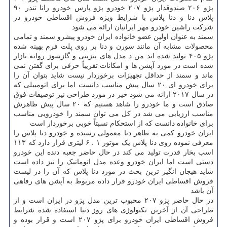
پژو ۲۰۶ صندوقدار پژو ۲۰۷ خودرو پژو پارس خودرو رانا تندر ۹۰
پلاس دنا و دنا پلاس با شرایط ویژه فروش اقساطی خودرو در
شرکت راشین خودرو مهر ایرانیان ارائه می شود
سمند به عنوان اولین عضو خانواده ایران خودرو پیشرو سمند و تمامی
محصولات مشابه آن مانند سورن و دنا بر روی پلت فرم بهینه شده
پژو ۴۰۵ تولید شده اند من د مدل های بنزینی و گازسوز روانه بازار
شده است در مورد آپشن ها و امکانات تقریباً حرفی برای گفتن نمی
ماند و سمند از حداقل تجهیزات برخوردار نیست شاید بتوان آن را
برای خودرو ای ۲۰ سال پیش مناسب دانست اما برای اتومبیلی که
در سال ۲۰۱۷ ارائه می شود خیر در مورد طراحی نیز توصیفات فوق
صادق است و ما خودرو را شاهد هستیم که ۲۰ سال پیش ظاهرش
مناسب ارزیابی می شد در کل می توان سمند را خودرویی مناسب
برای خانواده دانست که از استحکام نسبتاً خوبی برخوردار است
ایران خودرو کمی به ظاهر دنا معمولی رسیده و خودرو دنا پلاس را
معرفی نموده روی دنا پلاس یک موتور ۱ . ۶ لیتری قرار دارد که ۱۱۳
اسب بخار قدرت تولید می کند در حال حاضر جعبه دنده این خودرو
دستی است اما ایران خودرو وعده مدل اتوماتیک را نیز داده است
شاید هیجان انگیز ترین بحث در مورد دنا پلاس که آن را در لیست
فروش اقساطی ایران خودرو قرار داده مربوط به آپشن های رفاهی
آن باشد
در حال حاضر پژو ۲۰۷ محبوب ترین مدل پژو در ایران است و از
طراحی آن از آخرین تکنولوژی های روز دنیا استفاده شده شرایط
فروش اقساطی ایران خودرو برای پژو ۲۰۷ است و قرار بوده و