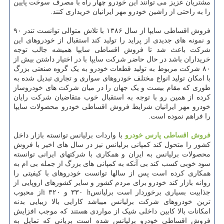
مشتریان عزیز می توانند این خودرو چهار راه با مصرف سوخت پایین
را به راحتی از راشین خودرو مهر ایرانیان خریداری کنند.
فروش اقساطی سایپا از سال ۱۳۸۶ با تلاش متوالی توانست تندر ۹۰
و نمونه های جدیدی از پراید را تولید کند استقبال از خودروهای این
شرکت باعث شد تا فروش اقساطی سایپا همیشه جالب توجه
خریداران باشد در حال حاضر شرکت سایپا با در اختیار داشتن بیش از
۸۰ شرکت مربوط به تولید قطعات خودرو به یک گروه صنعتی بزرگ
با امکان تولید انواع مختلف خودروهای سواری و تجاری تبدیل شده به
طوری که مقام بیست و یک جهان را در میان شرکت های خودروساز
کرده از همین رو با توجه به استقبال خوب متقاضیان شرکت رایان
خودرو مهر ایرانیان شرایط فروش اقساطی خودرو محصولات سایپا
را فراهم نموده است.
فروش اقساطی پارس خودرو
با واردات برلیانس توانسته بازار داخل
کشور را متحول کند کمپانی برلیانس نیز در سال های اخیر با فروش
محصولات برلیانس به ایران و همکاری با شرکتهای ایرانی توانسته
سود خوبی کسب کند بی آنکه به کمپانی های بزرگ از جمله بی ام به
همکاری کرده است پس از سالها توانست خودروهای با کیفیتی را
روانه بازار کند خودرو برای مردم کشور و سایر کشورهای اروپایی از
جذابیت بسیاری برخوردار است برلیانس
h
۳۳۰ و ۳۲۰
i
از محبوب
ترین خودروهای شرکت برلیانس میباشد کارایی بالا زیبایی بدنه
امکانات بالا کابین داخلی شیک از مواردی هستند که موجب افزایش
فروش اقساطی خودرو برلیانس شده است بریانی که تمایل به