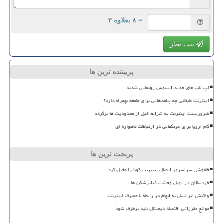
= ۸ بعلاوه ۳
ثبت نظر
پربیننده ترین ها
لپ تاپ های جدید ایسوس رونمایی شدند
اینترنت طبقاتی چه پیامدهایی برای جامعه بهمراه دارد؟
ضروریست اینترنت به شرایط قبل از محدودیت ها برگردد
گام اروپا برای خودکفایی در ارتباطات ماهواره ای
پربحث ترین ها
خاموشی سراسری، اتصال اینترنت کوبا را مختل کرد
خردسالان در تونل وحشت فیلترشکن ها
واکنش ایرانسل به ابهام در رابطه با مصرف اینترنت
موانع مقرراتی اقتصاد دیجیتال باید برطرف شود