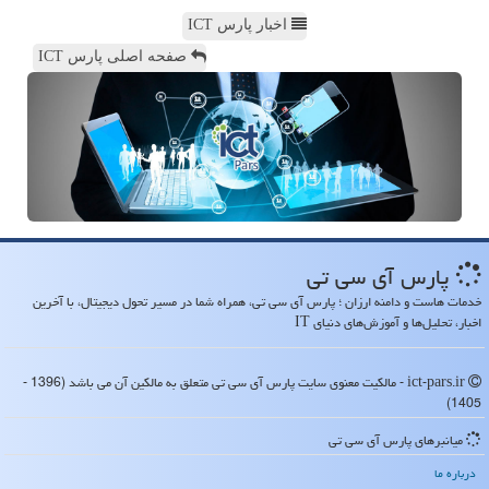
اخبار پارس ICT
صفحه اصلی پارس ICT
پارس آی سی تی
خدمات هاست و دامنه ارزان ؛ پارس آی سی تی، همراه شما در مسیر تحول دیجیتال، با آخرین
اخبار، تحلیل‌ها و آموزش‌های دنیای IT
ict-pars.ir - مالکیت معنوی سایت پارس آی سی تی متعلق به مالکین آن می باشد (1396 -
1405)
میانبرهای پارس آی سی تی
درباره ما