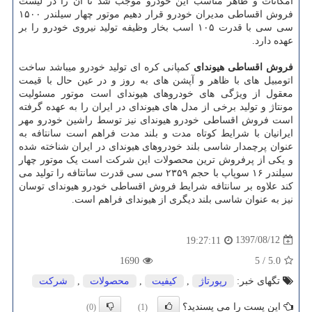
امکانات و ظاهر مناسب این خودرو موجب شد تا آن را در لیست
فروش اقساطی مدیران خودرو قرار دهیم موتور چهار سیلندر ۱۵۰۰
سی سی با قدرت ۱۰۵ اسب بخار وظیفه تولید نیروی خودرو را بر
عهده دارد.
فروش اقساطی هیوندای
کمپانی کره ای تولید خودرو میباشد ساخت
اتومبیل های با ظاهر و آپشن های به روز و در عین حال با قیمت
معقول از ویژگی های خودروهای هیوندای است موتور مسئولیت
مونتاژ و تولید برخی از مدل های هیوندای در ایران را به عهده گرفته
است فروش اقساطی خودرو هیوندای نیز توسط راشین خودرو مهر
ایرانیان با شرایط کوتاه مدت و بلند مدت فراهم است سانتافه به
عنوان پرچمدار شاسی بلند خودروهای هیوندای در ایران شناخته شده
و یکی از پرفروش ترین محصولات این شرکت است یک موتور چهار
سیلندر ۱۶ سوپاپ با حجم ۲۳۵۹ سی سی قدرت سانتافه را تولید می
کند علاوه بر سانتافه شرایط فروش اقساطی خودرو هیوندای توسان
نیز به عنوان شاسی بلند دیگری از هیوندای فراهم است.
1397/08/12
19:27:11
1690
5
/
5.0
تگهای خبر:
رپورتاژ
,
كیفیت
,
محصولات
,
شركت
این پست را می پسندید؟
(0)
(1)