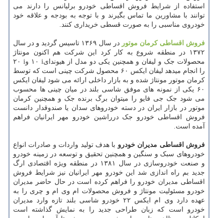
استفاده از شرایط فروش اقساطی خودرو برلیانس را دارند می
توانند با مشاورین ما تماس بگیرند و با توجه به بودجه و علاقه خود
خودروی مناسبی را به صورت قسطی خریداری کنند.
فروش اقساطی کرمان موتور
در سال ۱۳۶۹ تاسیس گردید و در سال
۱۳۷۲ در منطقه شروع به کار کرد این شرکت هم اکنون مونتاژ
محصولات جک و لیفان و همچنین یکی دو مدل از هیوندای
i
۱۰ و
i
۲۰
را انجام میدهد لیفان ایکس ۶۰ محصول شرکت چینی است که توسط
کرمان موتور مونتاژ شده و به بازار داخلی ارائه می شود لیفان ایکس
۶۰ یکی از نمونه های موفق شاسی بلند در میان چینی ها محسوب
می شود جک جی فایو را میتوان برگ برنده جک و همچنین کرمان
موتور در بازار ایران در دسته خودروهای سدان یا صندوقدار دانست
فروش اقساطی خودرو جک درراشین خودرو مهر ایرانیان فراهم
آمده است.
فروش اقساطی مدیران خودرو
با هدف تولید واردات و صادرات انواع
خودروهای سبک و سنگین و همچنین تحقیق و توسعه در زمینه خودرو
و صنعت خودروسازی در سال ۱۳۸۱ در منطقه ویژه اقتصادی ارگ
جدید بم راه اندازی شد این خودرو مهر ایرانیان نیز شرایط فروش
اقساطی مدیران خودرو را فراهم کرده است در حال حاضر مدیران
خودرو مسئولیت مونتاژ و فروش محصولات ام وی ام و چری را به
عهده دارد وی ام ایکس ۲۲ خودرو شاسی بلند تازه وارد مدیران
خودرو است که زبان طراحی جدید را به نمایش گذاشته است