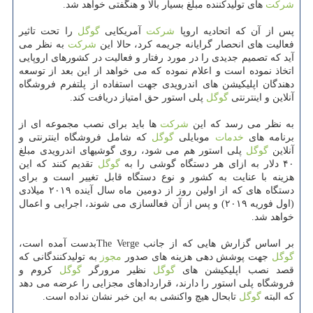
شركت
های تولیدكننده مبلغ بسیار بالا و هنگفتی خواهد شد.
پس از آن كه اتحادیه اروپا
شركت
آمریكایی
گوگل
را تحت تاثیر
فعالیت های انحصار گرایانه جریمه كرد، حالا این
شركت
به نظر می
آید كه تصمیم جدیدی را در مورد رفتار و فعالیت در كشورهای اروپایی
اتخاذ نموده است و اعلام نموده كه می خواهد از این بعد از توسعه
دهندگان اپلیكیشن های اندرویدی جهت استفاده از پلتفرم فروشگاه
آنلاین و اینترنتی
گوگل
پلی استور حق امتیاز دریافت كند.
به نظر می رسد كه این
شركت
ها باید برای نصب مجموعه ای از
برنامه های
خدمات
موبایلی
گوگل
كه شامل فروشگاه اینترنتی و
آنلاین
گوگل
پلی استور هم می شود، روی گوشیهای اندرویدی مبلغ
۴۰ دلار به ازای هر دستگاه گوشی را به
گوگل
تقدیم كنند كه این
هزینه با عنایت به كشور و نوع دستگاه قابل تغییر است و برای
دستگاه های كه از اولین روز از دومین ماه سال آینده ۲۰۱۹ میلادی
(اول فوریه ۲۰۱۹) و پس از آن فعالسازی می شوند، اجرایی و اعمال
خواهد شد.
بر اساس گزارش هایی كه از جانب The Vergeبدست آمده است،
گوگل
جهت پوشش دهی هزینه های صدور
مجوز
به تولیدكنندگانی كه
قصد نصب اپلیكیشن های
گوگل
نظیر مرورگر
گوگل
كروم و
فروشگاه پلی استور را دارند، قراردادهای مجزایی را عرضه می دهد
كه البته
گوگل
تابحال هیچ واكنشی به این خبر نشان نداده است.