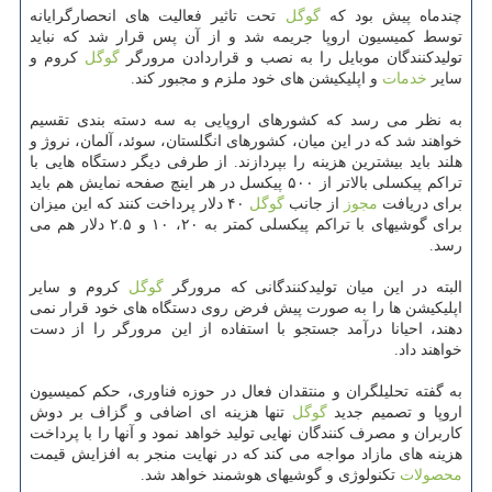
چندماه پیش بود كه
گوگل
تحت تاثیر فعالیت های انحصارگرایانه
توسط كمیسیون اروپا جریمه شد و از آن پس قرار شد كه نباید
تولیدكنندگان موبایل را به نصب و قراردادن مرورگر
گوگل
كروم و
سایر
خدمات
و اپلیكیشن های خود ملزم و مجبور كند.
به نظر می رسد كه كشورهای اروپایی به سه دسته بندی تقسیم
خواهند شد كه در این میان، كشورهای انگلستان، سوئد، آلمان، نروژ و
هلند باید بیشترین هزینه را بپردازند. از طرفی دیگر دستگاه هایی با
تراكم پیكسلی بالاتر از ۵۰۰ پیكسل در هر اینچ صفحه نمایش هم باید
برای دریافت
مجوز
از جانب
گوگل
۴۰ دلار پرداخت كنند كه این میزان
برای گوشیهای با تراكم پیكسلی كمتر به ۲۰، ۱۰ و ۲.۵ دلار هم می
رسد.
البته در این میان تولیدكنندگانی كه مرورگر
گوگل
كروم و سایر
اپلیكیشن ها را به صورت پیش فرض روی دستگاه های خود قرار نمی
دهند، احیانا درآمد جستجو با استفاده از این مرورگر را از دست
خواهند داد.
به گفته تحلیلگران و منتقدان فعال در حوزه فناوری، حكم كمیسیون
اروپا و تصمیم جدید
گوگل
تنها هزینه ای اضافی و گزاف بر دوش
كاربران و مصرف كنندگان نهایی تولید خواهد نمود و آنها را با پرداخت
هزینه های مازاد مواجه می كند كه در نهایت منجر به افزایش قیمت
محصولات
تكنولوژی و گوشیهای هوشمند خواهد شد.