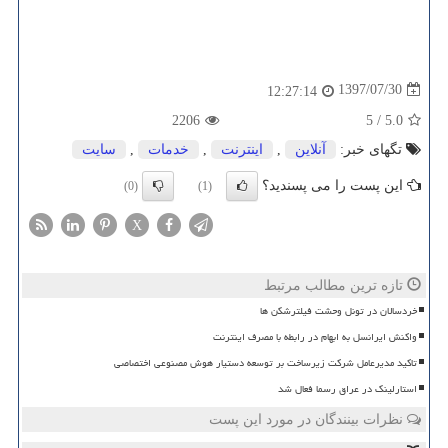
1397/07/30
12:27:14
2206
5
/
5.0
تگهای خبر:
آنلاین
,
اینترنت
,
خدمات
,
سایت
این پست را می پسندید؟
(0)
(1)
X
تازه ترین مطالب مرتبط
خردسالان در تونل وحشت فیلترشکن ها
واکنش ایرانسل به ابهام در رابطه با مصرف اینترنت
تاکید مدیرعامل شرکت زیرساخت بر توسعه دستیار هوش مصنوعی اختصاصی
استارلینک در عراق رسما فعال شد
نظرات بینندگان در مورد این پست