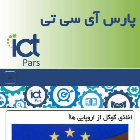
پارس آی سی تی
منو
اخاذی گوگل از اروپایی ها!