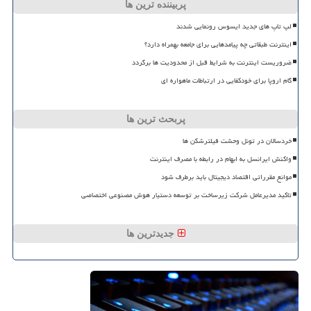
پربیننده ترین ها
لپ تاپ های جدید ایسوس رونمایی شدند
اینترنت طبقاتی چه پیامدهایی برای جامعه بهمراه دارد؟
ضروریست اینترنت به شرایط قبل از محدودیت ها برگردد
گام اروپا برای خودکفایی در ارتباطات ماهواره ای
پربحث ترین ها
خردسالان در تونل وحشت فیلترشکن ها
واکنش ایرانسل به ابهام در رابطه با مصرف اینترنت
موانع مقرراتی اقتصاد دیجیتال باید برطرف شود
تاکید مدیرعامل شرکت زیرساخت بر توسعه دستیار هوش مصنوعی اختصاصی
جدیدترین ها