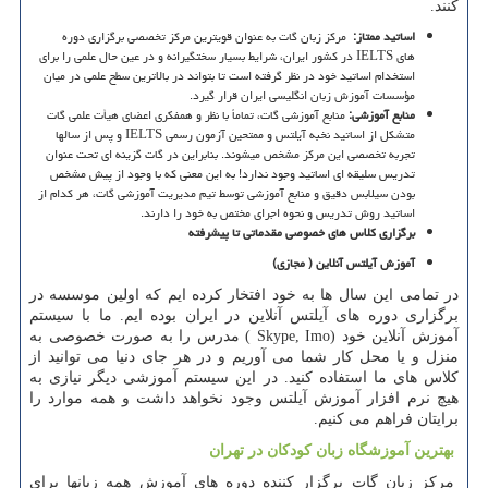
کنند
.
اساتید ممتاز
:
مرکز زبان گات به عنوان قویترین مرکز تخصصی برگزاری دوره
های
IELTS
در کشور ایران، شرایط بسیار سختگیرانه و در عین حال علمی را برای
استخدام اساتید خود در نظر گرفته است تا بتواند در بالاترین سطح علمی در میان
مؤسسات آموزش زبان انگلیسی ایران قرار گیرد.
منابع آموزشی:
منابع آموزشی گات، تماماً با نظر و همفکری اعضای هیأت علمی گات
متشکل از اساتید نخبه آیلتس و ممتحین آزمون رسمی
IELTS
و پس از سالها
تجربه تخصصی این مرکز مشخص می­شوند. بنابراین در گات گزینه ای تحت عنوان
تدریس سلیقه ای اساتید وجود ندارد! به این معنی که با وجود از پیش مشخص
بودن سیلابس دقیق و منابع آموزشی توسط تیم مدیریت آموزشی گات، هر کدام از
اساتید روش تدریس و نحوه اجرای مختص به خود را دارند.
برگزاری کلاس های خصوصی مقدماتی تا پیشرفته
آموزش آیلتس آنلاین ( مجازی
(
در تمامی این سال ها به خود افتخار کرده ایم که اولین موسسه در
برگزاری دوره های آیلتس آنلاین در ایران بوده ایم. ما با سیستم
آموزش آنلاین خود
( Skype, Imo)
مدرس را به صورت خصوصی به
منزل و یا محل کار شما می آوریم و در هر جای دنیا می توانید از
کلاس های ما استفاده کنید. در این سیستم آموزشی دیگر نیازی به
هیچ نرم افزار آموزش آیلتس وجود نخواهد داشت و همه موارد را
برایتان فراهم می کنیم
.
بهترین آموزشگاه زبان کودکان در تهران
مرکز زبان گات برگزار کننده دوره های آموزش همه زبانها برای