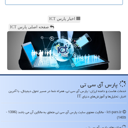
اخبار پارس ICT
صفحه اصلی پارس ICT
پارس آی سی تی
خدمات هاست و دامنه ارزان ؛ پارس آی سی تی، همراه شما در مسیر تحول دیجیتال، با آخرین
اخبار، تحلیل‌ها و آموزش‌های دنیای IT
ict-pars.ir - مالکیت معنوی سایت پارس آی سی تی متعلق به مالکین آن می باشد (1396 -
1405)
میانبرهای پارس آی سی تی