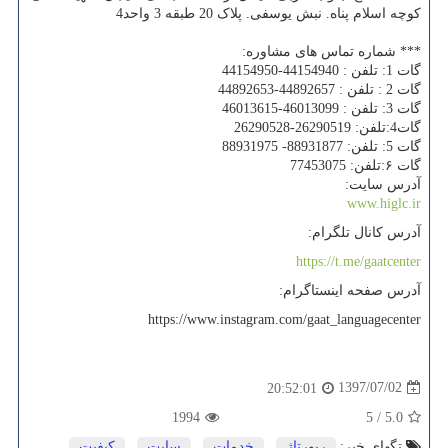
کوچه اسلام پناه. نبش یوسفی. پلاک 20 طبقه 3 واحد4
*** شماره تماس های مشاوره:
گات 1: تلفن : 44154940-44154950
گات 2 : تلفن : 44892657-44892653
گات 3: تلفن : 46013099-46013615
گات4:تلفن: 26290519-26290528
گات 5: تلفن: 88931877- 88931975
گات ۶:تلفن: 77453075
آدرس سایت:
www.higlc.ir
آدرس کانال تلگرام:
https://t.me/gaatcenter
آدرس صفحه اینستاگرام:
https://www.instagram.com/gaat_languagecenter
1397/07/02
20:52:01
1994
5
/
5.0
تگهای خبر:
رپورتاژ
,
خدمات
,
سایت
,
كیفیت