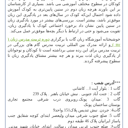
کودکان در سطوح مختلف آموزشی می باشد. بسیاری از کار‌شناسان
بر این باورند هرچه زبان دوم در سنین پایین‌تری به کودک آموزش
داده شود احتمال این‌که کودک در سال‌های بعد در یادگیری این زبان
موفق‌تر باشد، بیشتر است. بررسی‌های بیشتر در مورد یادگیری زبان
در سنین پایین نشان داد برخورد اجتماعی‌ کودک با یادگیری زبان،
تقویت می‌شود و حتی در ارتباط با دیگر بچه‌ها موفق‌تر عمل می‌کند.
خوشبختانه آموزشگاه زبان گات با برگزاری
دوره تربیت مدرس زبان (
ttc
)
و ارائه مدرک بین المللی تربیت مدرس گام های بزرگی در
تربیت مدرس برای این رده سنی برداشته است تا کودکان و نوجوانان
از یادگیری زبان لذت ببرند و هر چه بیشتر مشتاق یادگیری زبان تا
سطوح پیشرفته گردند.
***
آدرس شعب
:
گات 1 : بلوار آیت ا... کاشانی
گات 2 : جنت آباد جنوبی . نبش خیابان باهنر . پلاک 239
گات 3 :میدان پونک.روبروی درب شرقی مجتمع تجاری
بوستان.ساختمان پونک
گات4: جردن. نبش تندیس.پلاک151.واحد9
گات 5: ضلع جنوب شرقی میدان ولیعصر ابتدای کوچه شقایق جنب
پاساژ ایرانیان پلاک 46 طبقه دوم
گات۶: ضلع جنوب غربی میدان رسالت. ابتدای خیابان شهید مدنی.