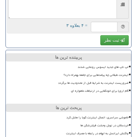
= ۴ بعلاوه ۳
ثبت نظر
پربیننده ترین ها
لپ تاپ های جدید ایسوس رونمایی شدند
اینترنت طبقاتی چه پیامدهایی برای جامعه بهمراه دارد؟
ضروریست اینترنت به شرایط قبل از محدودیت ها برگردد
گام اروپا برای خودکفایی در ارتباطات ماهواره ای
پربحث ترین ها
خاموشی سراسری، اتصال اینترنت کوبا را مختل کرد
خردسالان در تونل وحشت فیلترشکن ها
واکنش ایرانسل به ابهام در رابطه با مصرف اینترنت