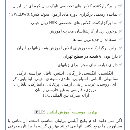
✅
تنها برگزارکننده کلاس های تخصصی تاپیک زبان کره ای در ایران
✅
نماینده رسمی برگزاری دوره های آزمون سوئداکس(
SWEDWX
)
✅
تنها برگزارکننده کلاس های تخصصی
HSK
زبان چینی
✅
برخورداری از کارشناسان مجرب آموزش
✅
استفاده از جدیدترین متد ها
✅
اولین برگزارکننده دوره­های آنلاین آموزش همه زبانها در ایران
✅
دارا بودن 6 شعبه در سطح تهران
✅
دارای دپارتمانهای مجزا برای زبانهای:
انگلیسی، انگلیسی بازرگانی، آیلتس، تافل، فرانسه، ترکی
استانبولی، آلمانی، اسپانیایی، هلندی، سوئدی، چینی، ایتالیایی، کره
ای، روسی، عربی، ژاپنی، ارمنی، پرتغالی، دانمارکی، بلغاری،
نروژی، فارسی به غیر فارسی زبانان
ارائه مدرک بین المللی
TTC
بهترین موسسه آموزش آیلتس
IELTS
اگر نمی دانید کدام پکیج آیلتس برایتان مناسب است، از تماس با
مشاورین ما دریغ نکنید. انها می توانند بهترین گزینه را برایتان معرفی