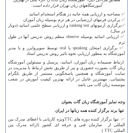
آموزشگاههای زبان تهران قرار داده است:
✅
مصاحبه و ارزیابی همه جانبه در هنگام استخدام اساتید
✅
پرکردن فرمهای ارزشیابی در هر ترم بوسیله زبان آموزان
✅
برگزاری آزمونهای
ranking test
و ارزیابی سطح علمی اساتید (دوبار
در سال)
✅
ارزیابی اساتید بوسیله
observe
منظم روش تدریس آنها در طول
ترم
✅
برگزاری امتحان
speaking
یا
oral
توسط سوپروایزر و یا مدیر
آموزشگاه به منظور ارزیابی نحوه تاثیر روش تدریس استاد
ارتباط صمیمانه زبان آموزان، اساتید، پرسنل و مسئولین آموزشگاه
زبان گات بصورت حضوری و نیز از طریق بخش ارتباط با مدیریت در
سایت آموزشگاه و همچنین پاسخگویی مستمر از طریق تلگرام
پشتیبانی، مهمترین عامل در ارائه بهترین کیفیت آموزش در شعب
موسسه زبان گات می باشد.
وجه تمایز آموزشگاه زبان گات بعنوان
تنها برند برگزار کننده همه زبانها در ایران
:
✅
تنها برگزار کننده دوره های
TTC
ویژه کاریابی با اعطای مدرک بین
المللی از سازمان فنی و حرفه ای کشور (ارائه مدرک بین
المللی
TTC
)