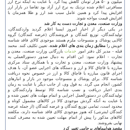
میلیون و ۵۰ هزار تومان كاهش پیدا كرد. با عنایت به اینكه نرخ ارز
مسافرتی اعلام شده نزدیك به نرخ ارز آزاد بود تقاضا در بازار ارز
افزایش پیدا كرد و همین عامل سبب شد ارز و طلا همزمان با
افزایش قیمت مواجه شوند.
وزارت صنعت، معدن و تجارت دست به كار شد
در یكی دیگر از اخبار امروز ایسنا اعلام گردید واردكنندگان،
تولیدكنندگان، توزیع كنندگان و فروشندگان (عرضه كنندگان) گروه
كالایی پوشاك و منسوجات ملزم هستند موجودی كالای فاقد شناسه
خویش را
مطابق زمان بندی های اعلام شده
، تعیین تكلیف كنند. محمد
قبله - مدیر كل دفتر امور
خدمات
بازرگانی وزارت صنعت، معدن و
تجارت - اعلام نمود: این اقدام به دنبال صدور دستورالعملی به
پیشنهاد وزارت صنعت، معدن و تجارت و با همكاری ستاد مركزی
مبارزه با قاچاق كالا و ارز و دستگاه های اجرایی عضو آن، با هدف
اجرای قانون مبارزه با قاچاق كالا و ارز در خصوص نحوه دریافت
شناسه كالا، برای پوشاك و منسوجات موجود در بازار و انبارهای
كشور، انجام می گردد. به قول وی، از جانب دیگر با عنایت به زمان
بندی اجبار دریافت و نصب شناسه كالا توسط واردكنندگان و
تولیدكنندگان در دستورالعمل اجرایی و اتمام مهلت های تعیین شده و
با عنایت به آنكه گردش موجودی كالا در كالاهای مشمول كوتاه و
محدود است، تمامی توزیع كنندگان و عرضه كنندگان (از جمله عرضه
كنندگان اینترنتی) كه هنوز موجودی كالای فاقد شناسه دارند، مكلفند
كالاهای مذكور را پیش از اتمام مهلت تعیین شده به مصرف كننده
نهایی بفروشند.
مقصد هواپیماهای برجامی تغییر كرد