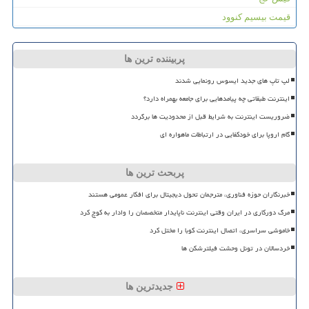
قیمت بیسیم کنوود
پربیننده ترین ها
لپ تاپ های جدید ایسوس رونمایی شدند
اینترنت طبقاتی چه پیامدهایی برای جامعه بهمراه دارد؟
ضروریست اینترنت به شرایط قبل از محدودیت ها برگردد
گام اروپا برای خودکفایی در ارتباطات ماهواره ای
پربحث ترین ها
خبرنگاران حوزه فناوری، مترجمان تحول دیجیتال برای افکار عمومی هستند
مرگ دورکاری در ایران وقتی اینترنت ناپایدار متخصصان را وادار به کوچ کرد
خاموشی سراسری، اتصال اینترنت کوبا را مختل کرد
خردسالان در تونل وحشت فیلترشکن ها
جدیدترین ها