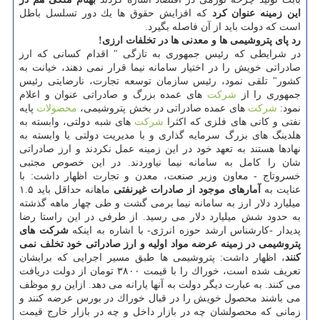
این زمینه عنوان كرد
كه افزایش حقوق ها یك دور تسلسل باطل
است كه دولت باید از آن فاصله بگیرد.
رد پای پتروشیمی ها و معدنی ها در تخلفات ارزی!
در شرایطی كه رئیس جمهوری به تازگی " اقدام كسانی كه ارز
صادراتی خویش را در اختیار سامانه نیما قرار نمی دهند، خیانت به
كشور" تلقی نمود، رئیس سازمان توسعه تجارت، نارضایتی رئیس
جمهوری را از
شركت
های عمده بزرگ و صادراتی عنوان و اعلام
نمود:
شركت
های عمده صادراتی در بخش پتروشیمی،
محصولات
پایه
نفتی و كانی های فلزی كه اكثرا
شركت
های شبه دولتی، وابسته به
هلدینگ های بزرگ سرمایه گذاری و با مدیریت دولتی یا وابسته به
نهادها هستند به تعهد خود در این زمینه عمل نكردند و ارز صادراتی
شان را كامل به سامانه نیما نیاوردند. در این خصوص مجتبی
خسروتاج - معاون وزیر صنعت، معدن و تجارت اظهار داشت: با
عنایت به
آمارهای موجود از صادرات غیرنفتی
ماهانه حداقل باید ۱.۵
میلیارد دلار ارز به سامانه نیما برمی گشت و طی چهار ماهه گذشته
به حدود شش میلیارد دلار می رسید. از طرفی در این راستا رضا
پدیدار -كارشناس ارشد حوزه انرژی- با اشاره به اینكه
شركت های
پتروشیمی در زمینه عرضه مواد اولیه و ارز صادراتی خود تخلف نمی
كنند
، اظهار داشت: پتروشیمی ها طبق مسیر اجرایی كه برایشان
تعریف شده است، خوراك را با قیمت ۳۸۰۰ تومان از دولت دریافت
می كنند. به عبارت دیگر دولت به آنها یارانه می دهد. ازاین رو موظف
می باشند محصول خویش را در قبال خوراك در بورس عرضه كنند و
زمانی كه محصولشان چه در بازار داخل و چه در بازار خارج قیمت