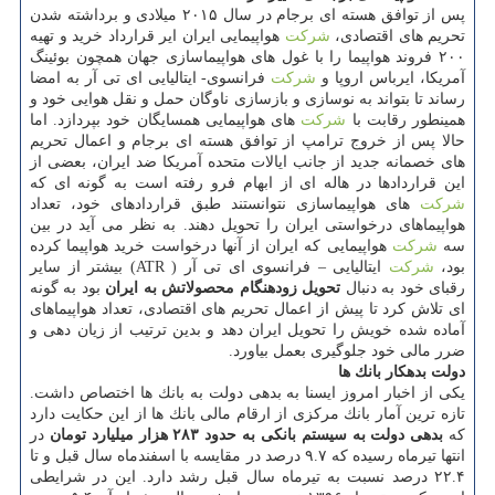
پس از توافق هسته ای برجام در سال ۲۰۱۵ میلادی و برداشته شدن
تحریم های اقتصادی،
شركت
هواپیمایی ایران ایر قرارداد خرید و تهیه
۲۰۰ فروند هواپیما را با غول های هواپیماسازی جهان همچون بوئینگ
آمریكا، ایرباس اروپا و
شركت
فرانسوی- ایتالیایی ای تی آر به امضا
رساند تا بتواند به نوسازی و بازسازی ناوگان حمل و نقل هوایی خود و
همینطور رقابت با
شركت
های هواپیمایی همسایگان خود بپردازد. اما
حالا پس از خروج ترامپ از توافق هسته ای برجام و اعمال تحریم
های خصمانه جدید از جانب ایالات متحده آمریكا ضد ایران، بعضی از
این قراردادها در هاله ای از ابهام فرو رفته است به گونه ای كه
شركت
های هواپیماسازی نتوانستند طبق قراردادهای خود، تعداد
هواپیماهای درخواستی ایران را تحویل دهند. به نظر می آید در بین
سه
شركت
هواپیمایی كه ایران از آنها درخواست خرید هواپیما كرده
بود،
شركت
ایتالیایی – فرانسوی ای تی آر ( ATR) بیشتر از سایر
رقبای خود به دنبال
تحویل زودهنگام محصولاتش به ایران
بود به گونه
ای تلاش كرد تا پیش از اعمال تحریم های اقتصادی، تعداد هواپیماهای
آماده شده خویش را تحویل ایران دهد و بدین ترتیب از زیان دهی و
ضرر مالی خود جلوگیری بعمل بیاورد.
دولت بدهكار بانك ها
یكی از اخبار امروز ایسنا به بدهی دولت به بانك ها اختصاص داشت.
تازه ترین آمار بانك مركزی از ارقام مالی بانك ها از این حكایت دارد
كه
بدهی دولت به سیستم بانكی به حدود ۲۸۳ هزار میلیارد تومان
در
انتها تیرماه رسیده كه ۹.۷ درصد در مقایسه با اسفندماه سال قبل و تا
۲۲.۴ درصد نسبت به تیرماه سال قبل رشد دارد. این در شرایطی