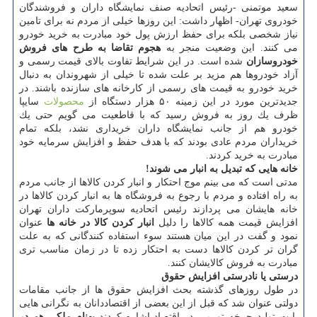
سعید موتمنی -رئیس اتحادیه صنف نمایشگاه داران و فروشندگان
خودروی تهران- اظهار داشت: این روزها خیلی از مردم نه برای تامین
نیاز شخصی بلكه برای حفظ ارزش پول خود مبادرت به خرید خودرو
می كنند. این وضعیت منجر به
هجوم تقاضا به طرح های فروش
خودروسازان
شده است. در این شرایط تفاوت بالای قیمت رسمی و
آزاد خودروها هم مزید بر علت شده تا خیلی از شهروندان به دنبال
خرید خودرو به قیمت های رسمی از كارخانه های سازنده باشند. در
جدیدترین مورد در این زمینه ۵۰ هزار دستگاه از
محصولات
سایپا
ظرف یك روز به فروش رسید كه با قاطعیت می گویم حتی یك
خودرو هم از جانب نمایشگاه داران خریداری نشد، بلكه تمام
خریداران مردم عادی بودند كه با هدف حفظ و افزایش سرمایه خود
مبادرت به خرید كردند.
خانه هایی كه تبدیل به انبار می شوند!
مدتی است كه می بینم موج احتكار و انبار كردن كالاها از جانب مردم
به راه افتاده و مردم با رجوع به فروشگاه ها به انبار كردن كالاها در
خانه هایشان می پردازند رئیس اتحادیه سوپرماركت داران تهران
افزایش قیمت همه كالاها را دلیل
انبار كردن كالا در خانه ها
عنوان
نمود و گفت در این میان هستند سوء استفاده كنندگانی كه به علت
گران تر كردن كالاها دست به احتكار زده تا در زمان مناسب تری
مبادرت به فروش كالایشان كنند.
درستی یا نادرستی افزایش حقوق
در طول روزهای گذشته بحث افزایش حقوق ها از جانب مقامات
دولتی عنوان شد كه قبل از این بعضی از اقتصاددانان به نگرانی هایی
بابت تولید چرخه تورمی در اقتصاد اشاره كردند
بهنام ملكی هم در