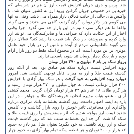
شد. پرس و جوی جریان افزایش قیمت ارز آن هم در شرایطی كه
خبرهایی در خصوص جریان گرفتن ورود ارز به كشور عنوان شد، با
واكنش های جالبی از جانب فعالان بازار همراه می باشد. وقتی به آنها
می گوییم چرا دلار دوباره گران گردید، گاهی می خندند و می گویند
واقعا ما هم دیگر نمی دانیم در این بازار چه می گذرد. چرا وقتی
اخبار از این حكایت دارد كه صرافی ها و صادركنندگان می توانند ارز
وارد كرده و بفروشند، بار دیگر باید قیمت ها رشد كند؟ فعالان بازار
می گویند نااطمینانی مردم از آینده و تامین ارز در بازار خود عامل
موثری بر این مورد است، اما در مجموع اینكه فقط دو روز بازار آرام
بوده و بار دیگر دچار نوسان تند شود، پاسخی ندارند.
پرواز سكه بر بام ۴ میلیون و ۳۷۰ هزار تومان
روند افزایش قیمت درباره سكه هم صادق بود. بعد از آنكه روز
گذشته قیمت طلا و ارز به میزان قابل توجهی كاهشی شد، امروز
دوباره روند افزایشی به خود گرفت
و هر سكه بهار آزادی با افزایش
۳۰۰ هزار تومانی قیمت، به چهار میلیون و ۳۷۰ هزار تومان رسید و
هر گرم طلای ۱۸ عیار هم ۲۳ هزار تومان گران گردید. محمد كشتی
آرای - عضو هیات مدیره اتحادیه فروشندگان طلا و جواهر - در این
باره به ایسنا اظهار داشت: روز گذشته بخشنامه بانك مركزی درباره
واگذاری ارز مسافرتی تاثیر خویش را روی بازار گذاشت و با كاهش
شدید قیمت ارز مواجه شدیم كه اثر مستقیمش را روی قیمت طلا و
سكه گذاشت. گر چه این بخشنامه سبب شد كه روز گذشته قیمت
سكه و ارز روند كاهشی به خود بگیرد؛ بعنوان مثال هر دلار به حدود
۱۲ هزار و ۲۰۰ تومان و هر قطعه سكه تمام بهار آزادی به حدود چهار