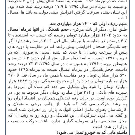
است كه در تیرماه ۱۳۹۶ نسبت به اسفند سال پیش از آن ۵.۴ درصد
و نسبت به تیرماه در سال ۱۳۹۵ تا ۱۷.۹ درصد رشد ثبت شده بود.
این نشان دهنده سرعت گرفتن افزایش بدهی دولت به بانك ها امسال
است.
متهم ردیف اولی كه ۱۶۰۰ هزار میلیاردی شد
طبق آماری دیگر از بانك مركزی،
حجم نقدینگی در انتها تیرماه امسال
به حدود ۱۶۰۲ هزار میلیارد تومان
رسیده كه نسبت به اسفندماه تا
۴.۷ درصد و در مقایسه با تیرماه سال قبل ۲۰.۱ درصد رشد دارد. گر
چه نقدینگی همچنان افزایشی پیش رفته، اما در مقایسه با دوره های
پیش از سرعت رشد آن تا حدی كم شده است؛ به صورتی كه در
تیرماه ۱۳۹۶ نسبت به اسفندماه سال پیش از آن حدود ۶.۴ درصد و
همینطور تیرماه ۱۳۹۶ به همین ماه در سال ۱۳۹۵، ۲۳.۳ درصد رشد
داشت. حجم نقدینگی در تیرماه امسال نسبت به تیرماه ۱۳۹۵ حدود
۵۲۰ هزار میلیارد تومان و در مقایسه با همین ماه در سال قبل تا ۲۷۰
هزار میلیارد تومان رشد دارد. از مجموع نقدینگی موجود ۱۳۸۷ هزار
میلیارد تومان را شبه پول تشكیل می دهد كه عمده آن مربوط به
سپرده های بانكی و ۲۱۴ هزار میلیارد تومان دیگر مربوط به پول در
گردش بوده است. در حالی رقم نقدینگی همچنان در اقتصاد ایران رو
به رشد حركت می كند كه بارها از جانب برخی مسئولان و
كارشناسان بعنوان عامل اصلی التهابات بازار ارز معرفی شده است
و گفته می گردد سرگردانی این نقدینگی و روند رو به رشد آن كه
محل مشخصی برای سرمایه گذاری ندارد، باعث حركت به سمت
بازار ارز شده است.
داشته هایی كه به خودرو تبدیل می شود!