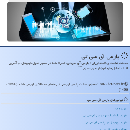
پارس آی سی تی
خدمات هاست و دامنه ارزان ؛ پارس آی سی تی، همراه شما در مسیر تحول دیجیتال، با آخرین
اخبار، تحلیل‌ها و آموزش‌های دنیای IT
ict-pars.ir - مالکیت معنوی سایت پارس آی سی تی متعلق به مالکین آن می باشد (1396 -
1405)
میانبرهای پارس آی سی تی
درباره ما
خرید بک لینک در پارس آی سی تی
خرید رپورتاژ در پارس آی سی تی
مطالب پارس آی سی تی