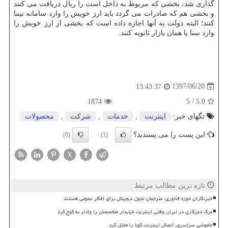
گذاری شد، بخشی كه مربوط به داخل است را ریال دریافت می كنند
و بخشی هم كه صادرات می گردد باید ارز خویش را وارد سامانه نیما
كنند؛ البته دولت به آنها اجازه داده است كه بخشی از ارز خویش را
وارد سنا یا همان بازار ثانویه كنند.
1397/06/20
13:43:37
1874
5
/
5.0
تگهای خبر:
اینترنت
,
خدمات
,
شركت
,
محصولات
این پست را می پسندید؟
(0)
(1)
X
تازه ترین مطالب مرتبط
خبرنگاران حوزه فناوری، مترجمان تحول دیجیتال برای افکار عمومی هستند
مرگ دورکاری در ایران وقتی اینترنت ناپایدار متخصصان را وادار به کوچ کرد
خاموشی سراسری، اتصال اینترنت کوبا را مختل کرد