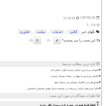
1397/05/26
12:54:54
5
/
5.0
تگهای خبر:
آنلاین
,
خدمات
,
سایت
,
فناوری
این پست را می پسندید؟
(0)
(1)
تازه ترین مطالب مرتبط
خاموشی سراسری، اتصال اینترنت کوبا را مختل کرد
واکنش ایرانسل به ابهام در رابطه با مصرف اینترنت
موانع مقرراتی اقتصاد دیجیتال باید برطرف شود
تاکید مدیرعامل شرکت زیرساخت بر توسعه دستیار هوش مصنوعی اختصاصی
نظرات بینندگان در مورد این پست
لطفا شما هم
در مورد این پست
نظر بدید