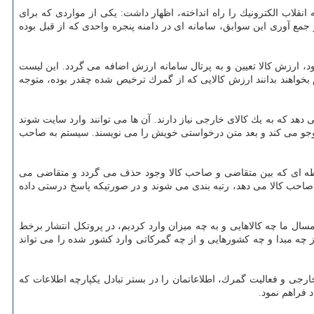
نقلاب الكترونیك را راه انداخته، اظهار داشت: یكی از مواردی كه برای
ع آوری این سوابق، سامانه ای در دامنه پنجره واحدی كه از قبل بوده
د، ارزش كالا تعیین و به پرتال سامانه ارزش اضافه می گردد. این لیست
 بخواهند بدانند ارزش كالایی كه از گمرك ترخیص شده چقدر بوده، متوجه
دهد كه به یك كالای خارجی نیاز دارند. آن ها می توانند وارد سایت شوند
ست وجو می كند و بعد متن درخواستی خویش را می نویسند. سیستم به صاحب
 واسطه ای كه بین متقاضی و صاحب كالا وجود حذف می گردد و متقاضی می
كه صاحب كالا می دهد، رتبه بندی می شوند و در صورتیكه پاسخ درستی داده
امسال ما چه كالاهایی و به چه میزان وارد كردیم، در پروتكل انتشار برخط
از چه مبدا و چه كشورهایی و از چه گمركاتی وارد كشور شده را می تواند
رجی و فعالیت گمرك، اطلاعاتمان را در بستر تبادل یكپارچه اطلاعات كه
د فراهم نمود.