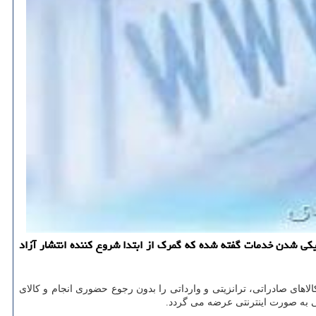
نیكی شدن خدمات گفته شده كه گمرك از ابتدا شروع كننده انتشار آزاد
ی شدن تشریفات گمركی، خدمت گیرندگان می توانند به صورت ۲۴ ساعته تشریفات گمركی كالاهای صادراتی، ترانزیتی و وارداتی را بدون رجوع حضوری انجام و كالای
 به صورت اینترنتی عرضه می گردد.