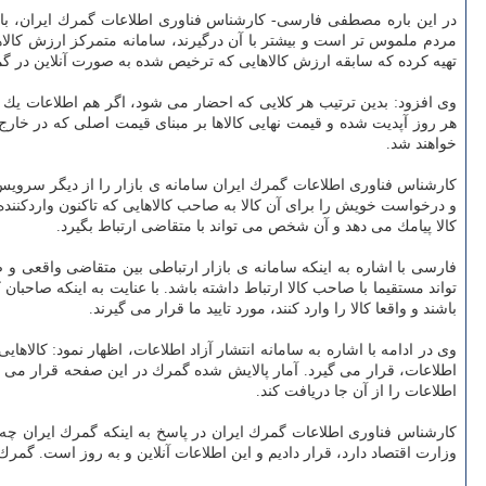
در این باره مصطفی فارسی- كارشناس فناوری اطلاعات گمرك ایران، با 
مردم ملموس تر است و بیشتر با آن درگیرند، سامانه متمركز ارزش كالا
تهیه كرده كه سابقه ارزش كالاهایی كه ترخیص شده به صورت آنلاین در گم
وی افزود: بدین ترتیب هر كلایی كه احضار می شود، اگر هم اطلاعات یك ك
هر روز آپدیت شده و قیمت نهایی كالاها بر مبنای قیمت اصلی كه در خارج
خواهند شد.
كارشناس فناوری اطلاعات گمرك ایران سامانه ی بازار را از دیگر سرویس ها
و درخواست خویش را برای آن كالا به صاحب كالاهایی كه تاكنون واردكنند
كالا پیامك می دهد و آن شخص می تواند با متقاضی ارتباط بگیرد.
فارسی با اشاره به اینكه سامانه ی بازار ارتباطی بین متقاضی واقعی و
تواند مستقیما با صاحب كالا ارتباط داشته باشد. با عنایت به اینكه صاحب
باشند و واقعا كالا را وارد كنند، مورد تایید ما قرار می گیرند.
وی در ادامه با اشاره به سامانه انتشار آزاد اطلاعات، اظهار نمود: كالاه
اطلاعات، قرار می گیرد. آمار پالایش شده گمرك در این صفحه قرار می گیر
اطلاعات را از آن جا دریافت كند.
كارشناس فناوری اطلاعات گمرك ایران در پاسخ به اینكه گمرك ایران چه ا
وزارت اقتصاد دارد، قرار دادیم و این اطلاعات آنلاین و به روز است. گمرك ا