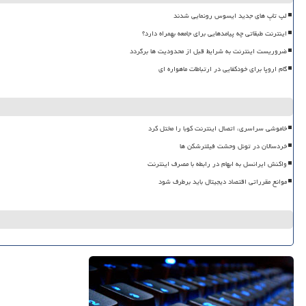
لپ تاپ های جدید ایسوس رونمایی شدند
اینترنت طبقاتی چه پیامدهایی برای جامعه بهمراه دارد؟
ضروریست اینترنت به شرایط قبل از محدودیت ها برگردد
گام اروپا برای خودکفایی در ارتباطات ماهواره ای
خاموشی سراسری، اتصال اینترنت کوبا را مختل کرد
خردسالان در تونل وحشت فیلترشکن ها
واکنش ایرانسل به ابهام در رابطه با مصرف اینترنت
موانع مقرراتی اقتصاد دیجیتال باید برطرف شود