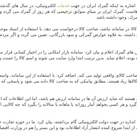
اشاره به اینكه گمرك ایران در جهت
خدمات
الكترونیكی، در سال های گذشته ا
هاست. گمرك ایران بر مبنای سوابق ترخیصی كه هر روز از گمرك می گردد و جم
رك، وجود داشته باشد.
الا در سامانه نباشد، صاحب كالا درخواست می دهد، با استفاده از اسناد موجو
 داشته، به علاوه عوارض گمركی و سود بازرگانی، تعیین می گردد و اگر مردم
ی گمرك اعلام و بیان كرد: سامانه بازار امكانی را در اختیار كسانی قرار می 
ه بوده، اعلام نماید. بدین ترتیب ابتدا وارد سایت می شوند و اسم كالا را ج
 صاحب كالای واقعی تولید می كند، اضافه كرد: با استفاده از این سامانه،
ان كالاها زیاد هستند، مطابق پیامكی كه به صاحب كالا داده می شود و پاسخی 
ایی هستند كه شاید ارزش آن ها در سامانه ارزش هم باشد، اما این اطلاعات كه 
د و هر كسی بخواهد آمار روزانه یا ماهانه یا سالانه را بگیرد كه چه كالایی 
ندازه در جهت دولت الكترونیكی گام برداشته، بیان كرد: ما در حوزه تجارت خا
ز ابتدا شروع كننده انتشار آزاد اطلاعات بود و این بستر را هم در وزارت اقتصا