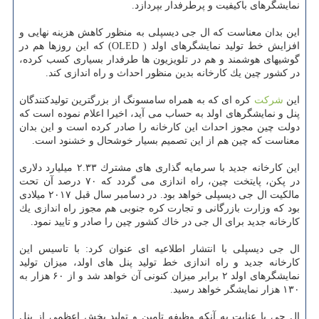
نمایشگرهای باكیفیت و پرطرفدار بپردازد.
این بدان معناست كه ال جی دیسپلی به منظور كاهش هزینه نهایی و
افزایش خط تولید نمایشگرهای اولد ( OLED) كه این روزها هم در
گوشیهای هوشمند و هم در تلویزیون ها طرفدار بسیاری كسب كرده،
در كشور چین یك كارخانه بدین منظور احداث و راه اندازی كند.
این
شركت
كره ای كه به همراه سامسونگ از بزرگترین تولیدكنندگان
پنل و نمایشگرهای اولد به حساب می آید، اخیرا اعلام نموده است كه
دولت چین مجوز احداث این كارخانه را صادر كرده است و این بدان
معناست كه چین هم از این تصمیم بسیار خوشحال و خشنود است.
این كارخانه جدید با سرمایه گذاری های مشترك ۲.۳۳ میلیارد دلاری
در پكن، پایتخت چین، راه اندازی می گردد كه ۷۰ درصد آن تحت
مالكیت ال جی دیسپلی خواهد بود. در دسامبر سال قبل ۲۰۱۷ میلادی
بود كه وزارت بازرگانی و تجارت كره جنوبی هم مجوز راه اندازی یك
كارخانه جدید برای ال جی در خاك كشور چین را صادر و تایید نمود.
ال جی دیسپلی با انتشار اطلاعیه ای عنوان كرد: با تاسیس این
كارخانه جدید و راه اندازی خط تولید پنل های اولد، میزان تولید
نمایشگرهای اولد ۲ برابر میزان كنونی آن خواهد شد و از ۶۰ هزار به
۱۳۰ هزار نمایشگر خواهد رسید.
ال جی با عنایت به آنكه وظیفه تامین و تولید بخش اعظمی از پنل