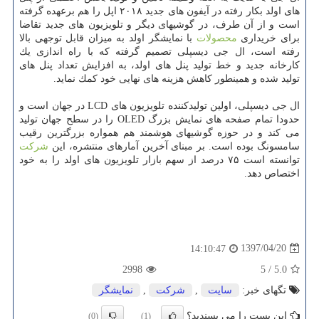
های اولد بكار رفته در آیفون های جدید ۲۰۱۸ اپل را هم برعهده گرفته
است و از آن طرف، در گوشیهای دیگر و تلویزیون های جدید تقاضا
برای خریداری
محصولات
با نمایشگر اولد به میزان قابل توجهی بالا
رفته است، ال جی دیسپلی تصمیم گرفته كه با راه اندازی یك
كارخانه جدید و خط تولید پنل های اولد، به افزایش تعداد پنل های
تولید شده و همینطور كاهش هزینه های نهایی خود كمك نماید.
ال جی دیسپلی، اولین تولیدكننده تلویزیون های LCD در جهان است و
حدودا تمام صفحه های نمایش بزرگ OLED را در سطح جهان تولید
می كند و در حوزه گوشیهای هوشمند هم همواره بزرگترین رقیب
سامسونگ بوده است. بر مبنای آخرین آمارهای منتشره، این
شركت
توانسته است ۷۵ درصد از سهم بازار تلویزیون های اولد را به خود
اختصاص دهد.
1397/04/20
14:10:47
2998
5
/
5.0
تگهای خبر:
سایت
,
شركت
,
نمایشگر
این پست را می پسندید؟
(0)
(1)