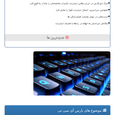
مرگ دورکاری در ایران وقتی اینترنت ناپایدار متخصصان را وادار به کوچ کرد
خاموشی سراسری، اتصال اینترنت کوبا را مختل کرد
خردسالان در تونل وحشت فیلترشکن ها
واکنش ایرانسل به ابهام در رابطه با مصرف اینترنت
جدیدترین ها
موضوع های پارس آی سی تی