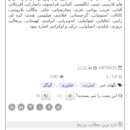
های فارسی، چینی، انگلیسی، آلمانی، فرانسوی، دانماركی، آفریكانز،
آلبانی، عربی، یونانی، عبری، مجارستانی، چكی، بنگالی، بلاروسی،
كاتالان، استونیایی، گرجستانی، فنلاندی، فیلیپینی، هندی، كره ای،
ژاپنی، ایتالیایی، لیتوانیایی، اندونزیایی، ایرلندی، لهستانی، پرتغالی،
نروژی، تایلندی، اسپانیایی، تركی و اوكراینی اشاره نمود.
1397/03/25
12:25:44
2185
5
/
5.0
تگهای خبر:
اینترنت
,
فناوری
,
گوگل
این پست را می پسندید؟
(0)
(1)
X
تازه ترین مطالب مرتبط