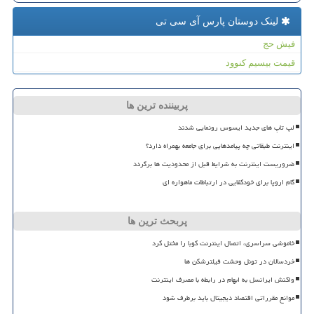
لینک دوستان پارس آی سی تی
فیش حج
قیمت بیسیم کنوود
پربیننده ترین ها
لپ تاپ های جدید ایسوس رونمایی شدند
اینترنت طبقاتی چه پیامدهایی برای جامعه بهمراه دارد؟
ضروریست اینترنت به شرایط قبل از محدودیت ها برگردد
گام اروپا برای خودکفایی در ارتباطات ماهواره ای
پربحث ترین ها
خاموشی سراسری، اتصال اینترنت کوبا را مختل کرد
خردسالان در تونل وحشت فیلترشکن ها
واکنش ایرانسل به ابهام در رابطه با مصرف اینترنت
موانع مقرراتی اقتصاد دیجیتال باید برطرف شود