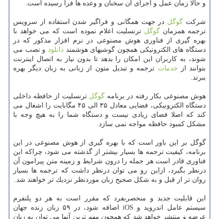
و حالا زمان عمل و اجرای آن سخنان و وعده ها فرا رسیده است.
شركت
گوگل
در جهت همگانی و فراگیر شدن استفاده از سرویس
ترجمه همزمان
گوگل
ترنسلیت اعلام نموده است كه می خواهد با
بهره گیری از فناوری هوش مصنوعی در نرم افزار مذكور كه در
دستگاه های الكترونیكی همچون گوشیهای هوشمند
دانلود
و نصب می
شوند، به كاربران این امكان را بدهد تا بدون نیاز به اتصال اینترنت
بتوانند از
خدمات
ترجمه و تبدیل متون از زبانی به زبان دیگر بهره
ببرند.
هوش مصنوعی بكار رفته در برنامه
گوگل
ترنسلیت از حافظه داخلی
دستگاه الكترونیكی، فضایی معادل ۳۵ الی ۴۵ مگابایت را اشغال می
كند كه اصلا فضای زیادی نیست و دستگاه شما را به هیچ وجه با
مشكل كمبود حافظه مواجه نمی سازد.
گوگل بر این باور است كه با بهره گیری از هوش مصنوعی در این
برنامه، كیفیت ترجمه ها بسیار بیشتر از گذشته می شود، چراكه این
فناوری قادر است هر جمله را درون شرایط و زمینه متن پیرامون آن
درنظر بگیرد، ازاین رو می توان درنظر داشت كه ترجمه ها بسیار
روان تر از قبل و به شكل صحیح زبان موردنظر نزدیك تر خواهند شد.
این قابلیت جدید و منحصربفرد كه مقرر است به هر دو پلتفرم
سیستم عامل اندروید و iOS اضافه شود، در ۵۹ زبان زنده جهان
عرضه و منتشر خواهد شد كه همچون مهم ترین آنها می توان به زبان