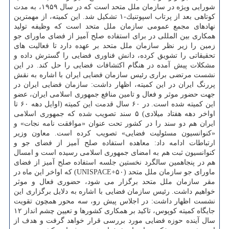
شورایی ویژه در سازمان ملل متحد است كه در سال ۱۹۵۹، به مدت
كوتاهی بعد از پرتاب اسپوتنیك-۱ تشكیل شد. این كمیته، از مهمترین
نهادهای مجمع عمومی سازمان ملل متحد است كه وظیفه تولید
همكاری بین المللی در برای استفاده صلح آمیز از فضای ماورای جو
زمین را زیر نظر سازمان ملل متحد بر عهده دارد تا فعالیت های
تحقیقاتی را تشویق كرده، دانش فناوری فضایی را گسترش داده و
مشكلات پیش آمده در هنگام اكتشافات فضایی را حل كند. در این
نشست مرتضی براری رئیس سازمان فضایی ایران با اشاره به نقش
پررنگ ایران در این كمیته، اظهار داشت: سازمان فضایی ایران در
جهت حضور موثر و فعال و تامین منافع جمهوری اسلامی ایران، عضو
این كمیته شده است. در ۶۰ سال قدمت این كمیته (اوایل دهه ۶۰ تا
اواخر دهه هفتاد میلادی) ۵ سند تصویب شده كه جمهوری اسلامی
ایران هم دو سند را در كشور تحت عنوان «موافقت نامه نجات» و
«كنوانسیون مسئولیت فضایی» تصویب كرده است. معاون وزیر
ارتباطات ادامه داد: معاهده استفاده صلح آمیز از فضای جو و
كنوانسیون ثبت هم به امضای جمهوری اسلامی رسیده است و امسال
هم در پنجاهمین سالگرد نخستین جلسه استفاده صلح آمیز از فضای
ماورای جو سازمان ملل متحد (UNISPACE+۵۰) كه اواخر این ماه در
مقر سازمان ملل متحد برگزار می شود، حضوری فعال و موثر
خواهیم داشت. رئیس سازمان فضایی با اشاره به دلایل برگزاری این
نشست اظهار داشت: در اجلاس پیش رو، سه محور همچون تقویت
جایگاه كمیته كوپوس، تاكید بر همكاری كشورها و تعیین چشم انداز ۱۲
سال آینده حوزه فضایی مورد بررسی قرار خواهد گرفت و هدف از