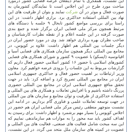
این نشست، همفكری با تمام ذینفعان عرصه فضایی كشور درمورد
مباحث مورد طرح در این اجلاس است تا نمایندگان كشورمان به
صورت فعال و موثر در آن
شركت
نمایند و بتوان از ظرفیت های این
نهاد بین المللی استفاده حداكثری برد. براری اظهار داشت: در این
راستا برای بررسی مواضع كشور تابحال ۹ جلسه با دستگاه های
مرتبط همچون مركز ملی فضایی ایران برگزار شده و جمع بندی
صورت گرفته در این جلسه اعلام و از نقطه نظرات كارشناسان و
صاحب نظران بهره برداری خواهد شد. وی در مورد حضور ایران در
دیگر جلسات بین المللی هم اظهار داشت: علاوه بر كوپوس، در
مجامع بین المللی دیگر همچون سازمان همكاری های فضایی آسیا و
اقیانوسیه (اپسكو) با عضویت ۹ كشور و شورای همكاری های فضایی
كشورهای اسلامی با حضور ۱۶ كشور اسلامی حضور فعال داریم كه
گزارشات مربوط به این جلسات را بزودی عرضه خواهیم كرد. معاون
وزیر ارتباطات بر اهمیت حضور فعال و حداكثری جمهوری اسلامی
ایران در مجامع بین المللی تصریح كرد و اضافه كرد: باید در جهت
تحقق منافع جمهوری اسلامی ایران در مجامع بین المللی حضوری
پررنگ داشته باشیم و با افزایش تعاملات و همكاری های بین المللی و
استفاده حداكثری از ظرفیت و توان مجامع و سازمان های بین المللی
در جهت توسعه تعاملات علمی و فناوری گام برداریم. در ادامه این
نشست منوچهر منطقی رئیس مركز ملی فضایی ایران هم حضور در
اجلاس كوپوس را بسیار مهم برشمرد و اظهار داشت: برای رسیدن به
اهداف كشور باید سه محور را به موازات هم سازماندهی نماییم كه
این سه مبحث شامل فعالیت های صنعتی، فعالیت های بین المللی و
عضویت در كمیته های سازمان ملل متحد می گردد. در این نشست،