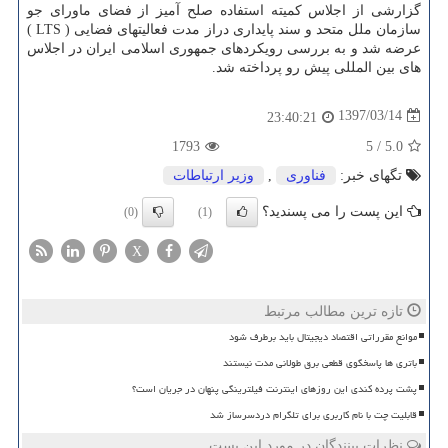
گزارشی از اجلاس كمیته استفاده صلح آمیز از فضای ماورای جو
سازمان ملل متحد و سند پایداری دراز مدت فعالیتهای فضایی ( LTS )
عرضه شد و به بررسی رویكردهای جمهوری اسلامی ایران در اجلاس
های بین المللی پیش رو پرداخته شد.
1397/03/14
23:40:21
1793
5
/
5.0
تگهای خبر:
فناوری
,
وزیر ارتباطات
این پست را می پسندید؟
(0)
(1)
X
تازه ترین مطالب مرتبط
موانع مقرراتی اقتصاد دیجیتال باید برطرف شود
باتری ها پاسخگوی قطعی برق طولانی مدت نیستند
پشت پرده کندی این روزهای اینترنت فیلترینگی پنهان در جریان است؟
قابلیت چت با نام کاربری برای تلگرام دردسرساز شد
نظرات بینندگان در مورد این پست