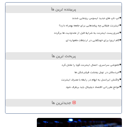
پربیننده ترین ها
لپ تاپ های جدید ایسوس رونمایی شدند
اینترنت طبقاتی چه پیامدهایی برای جامعه بهمراه دارد؟
ضروریست اینترنت به شرایط قبل از محدودیت ها برگردد
گام اروپا برای خودکفایی در ارتباطات ماهواره ای
پربحث ترین ها
خاموشی سراسری، اتصال اینترنت کوبا را مختل کرد
خردسالان در تونل وحشت فیلترشکن ها
واکنش ایرانسل به ابهام در رابطه با مصرف اینترنت
موانع مقرراتی اقتصاد دیجیتال باید برطرف شود
جدیدترین ها