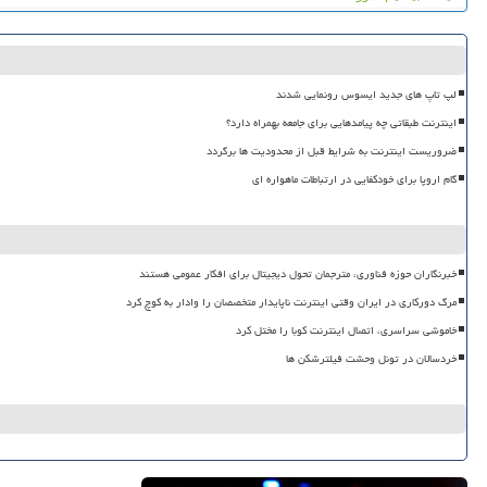
لپ تاپ های جدید ایسوس رونمایی شدند
اینترنت طبقاتی چه پیامدهایی برای جامعه بهمراه دارد؟
ضروریست اینترنت به شرایط قبل از محدودیت ها برگردد
گام اروپا برای خودکفایی در ارتباطات ماهواره ای
خبرنگاران حوزه فناوری، مترجمان تحول دیجیتال برای افکار عمومی هستند
مرگ دورکاری در ایران وقتی اینترنت ناپایدار متخصصان را وادار به کوچ کرد
خاموشی سراسری، اتصال اینترنت کوبا را مختل کرد
خردسالان در تونل وحشت فیلترشکن ها