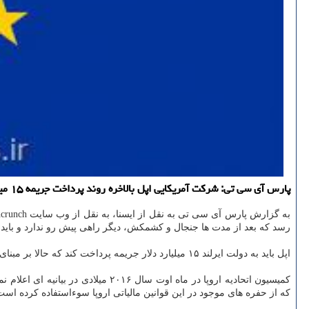
پارس آی سی تی: شركت آمریكایی اپل بالاخره روند پرداخت جریمه ۱۵ میلیارد دلاری خود به اتحادیه اروپا را شروع كرد.
به گزارش پارس آی سی تی به نقل از ایسنا، به نقل از وب سایت techcrunch،
رسد كه بعد از مدت ها جنجال و كشمكش، دیگر راهی پیش رو ندارد و باید 
اپل باید به دولت ایرلند ۱۵ میلیارد دلار جریمه پرداخت كند كه حالا بر مبنای تازه ترین گزارش های انتشار یافته، اولین بخش پرداخت این جریمه را با انتقال مبلغ ۱.۷۷ میلیارد دلار كلید زده است.
كمیسیون اتحادیه اروپا در ماه اوت سال ۲۰۱۶ میلادی در بیانیه ای اعلام نمود كه
كه از حفره های موجود در این قوانین مالیاتی اروپا سوءاستفاده كرده اس