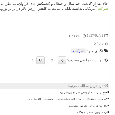
حالا بعد از گذشت چند سال و جنجال و كشمكش های فراوان، به نظر می 
شركت
آمریكایی نداشته بلكه با عنایت به كاهش ارزش دلار در برابر یورو،
1397/02/31
15:33:10
5
/
5.0
تگهای خبر:
شركت
این پست را می پسندید؟
(0)
(1)
تازه ترین مطالب مرتبط
قطع اینترنت لشکر زامبی ها را از بین نمی برد
کره جنوبی با شکوفایی درآمد تراشه هوش مصنوعی بودجه خودرا افزایش داد
راه اندازی اپراتور موبایلی استارلینک
ارائه دومین نسخه بتا iOS۲۷