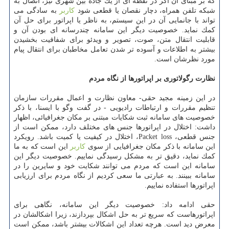
كه بر مبنای آن اگر در نقطه ای از یك جاده بین شهری نیز، اتصال به
شبكه تلفن همراه، دچار نقصان یا قطعی شود
كاربر
به سادگی می
تواند با جانمایی آن در این سیستم، به ناظر یا اپراتور برای حل آن
كمك نماید. خصوصیت دیگر این سامانه چندرسانه ای بودن آن و
قابلیت انتقال متن، صوت، تصویر و ویدئو برای شفافیت بخشیدن
بیشتر به اطلاعات و آسوده تر شدن تعامل مخاطبان برای انتقال پیام
مورد نظرشان است.
نظارت رگولاتوری بر اپراتورها از نگاه مردم
در این زمینه مجید حقی- معاون نظارت و اعمال مقررات سازمان
تنظیم مقررات و ارتباطات رادیویی - در گفت وگو با ایسنا، با ذكر
خصوصیت های سامانه ثبت شكایات مبتنی بر مكان جغرافیائی، اظهار
داشت: اختلال در اپراتورها جنس های مختلف دارد، ممكن است از
جنس قطعی، Packet loss، اختلال در كیفیت یا كمیت باشد. رویكرد
این سامانه با ذكر مكان جغرافیایی از سوی
كاربر
این است كه به ما
كمك نماید، دقیق تر به مشكل رسیدگی نماییم. خصوصیت دیگر این
سامانه این است كه مردم می توانند شكایت خود و سایرین را در
سامانه ببینند. به عبارتی ما سعی كردیم از نگاه مردم برای ارزیابی
اپراتورها استفاده نماییم.
حقی ادامه داد: خصوصیت دیگر این سامانه، نگاهی برای
اپراتورهاست كه سریع تر به حل اشكال بپردازند، زیرا اشكالشان در
معرض دید است. هرچه تعداد این اشكالات بیشتر باشد، ممكن است