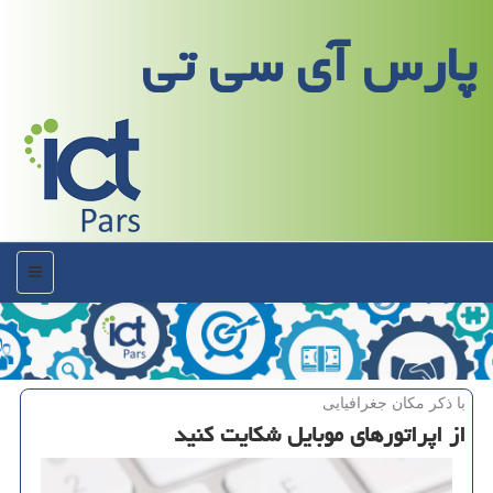
پارس آی سی تی
منو
با ذكر مكان جغرافیایی
از اپراتورهای موبایل شكایت كنید