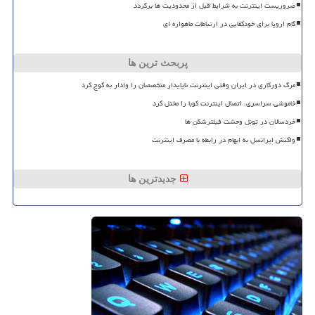
ضروریست اینترنت به شرایط قبل از محدودیت ها برگردد
گام اروپا برای خودکفایی در ارتباطات ماهواره ای
پربحث ترین ها
مرگ دورکاری در ایران وقتی اینترنت ناپایدار متخصصان را وادار به کوچ کرد
خاموشی سراسری، اتصال اینترنت کوبا را مختل کرد
خردسالان در تونل وحشت فیلترشکن ها
واکنش ایرانسل به ابهام در رابطه با مصرف اینترنت
جدیدترین ها