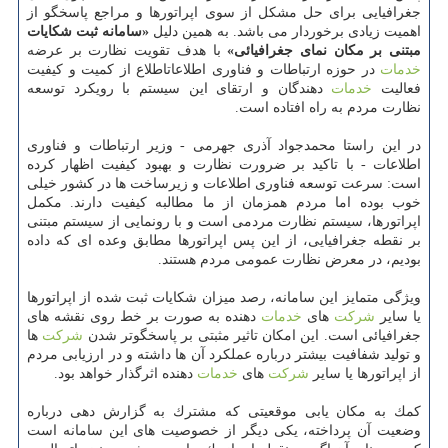
جغرافیایی برای حل مشكل از سوی اپراتورها و مراجع پاسخگو از
اهمیت زیادی برخوردار می باشد. به همین دلیل
«سامانه ثبت شكایات
مبتنی بر مكان نمای جغرافیائی»
با هدف تقویت نظارت بر عرضه
خدمات
در حوزه ارتباطات و فناوری اطلاعاتاطلاع از كمیت و كیفیت
فعالیت
خدمات
دهندگان و ارتقای این سیستم با رویكرد توسعه
نظارت مردم به راه افتاده است.
در این راستا محمدجواد آذری جهرمی - وزیر ارتباطات و فناوری
اطلاعات - با تاكید بر ضرورت نظارت و بهبود كیفیت اظهار كرده
است: سرعت توسعه فناوری اطلاعات و زیرساخت ها در كشور خیلی
خوب بوده اما مردم همزمان از ما مطالبه كیفیت دارند. مكمل
اپراتورها، سیستم نظارت مردمی است و با رونمایی از سیستم مبتنی
بر نقطه جغرافیایی، از این پس اپراتورها مطابق وعده ای كه داده
بودیم، در معرض نظارت عمومی مردم هستند.
ویژگی متمایز این سامانه، رصد میزان شكایات ثبت شده از اپراتورها
یا سایر
شركت
های
خدمات
دهنده به صورت بر خط روی نقشه های
جغرافیائی است. این امكان تاثیر مثبتی بر پاسخگوتر شدن
شركت
ها
و تولید شفافیت بیشتر درباره عملكرد آن ها داشته و در ارزیابی مردم
از اپراتورها یا سایر
شركت
های
خدمات
دهنده اثرگذار خواهد بود.
كمك به مكان یابی موقعیتی كه مشترك به گزارش دهی درباره
وضعیت آن پرداخته، یكی دیگر از خصوصیت های این سامانه است