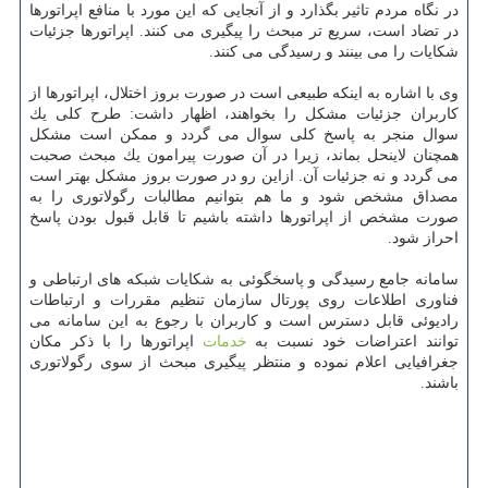
در نگاه مردم تاثیر بگذارد و از آنجایی كه این مورد با منافع اپراتورها
در تضاد است، سریع تر مبحث را پیگیری می كنند. اپراتورها جزئیات
شكایات را می بینند و رسیدگی می كنند.
وی با اشاره به اینكه طبیعی است در صورت بروز اختلال، اپراتورها از
كاربران جزئیات مشكل را بخواهند، اظهار داشت: طرح كلی یك
سوال منجر به پاسخ كلی سوال می گردد و ممكن است مشكل
همچنان لاینحل بماند، زیرا در آن صورت پیرامون یك مبحث صحبت
می گردد و نه جزئیات آن. ازاین رو در صورت بروز مشكل بهتر است
مصداق مشخص شود و ما هم بتوانیم مطالبات رگولاتوری را به
صورت مشخص از اپراتورها داشته باشیم تا قابل قبول بودن پاسخ
احراز شود.
سامانه جامع رسیدگی و پاسخگوئی به شكایات شبكه های ارتباطی و
فناوری اطلاعات روی پورتال سازمان تنظیم مقررات و ارتباطات
رادیوئی قابل دسترس است و كاربران با رجوع به این سامانه می
توانند اعتراضات خود نسبت به
خدمات
اپراتورها را با ذكر مكان
جغرافیایی اعلام نموده و منتظر پیگیری مبحث از سوی رگولاتوری
باشند.